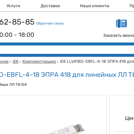
Услуги
Доставка
Наши клиенты
П
 162-85-85
Обратная связь
0:00 - 18:00
Заказать звон
ение
IEK
Комплектующие
IEK LLV418D-EBFL-4-18 ЭПРА 418 дл
>
>
>
8D-EBFL-4-18 ЭПРА 418 для линейных ЛЛ Т
йных ЛЛ Т8 IEK
Цен