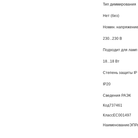
Тип диммирования
Нет (без)
Номин. напряжени
230...230 В
Подходит для ламп
18...18 Вт
Степень защиты IP
IP20
Сведения РАЭК
Код
737461
Класс
EC001497
Наименование
ЭПРА