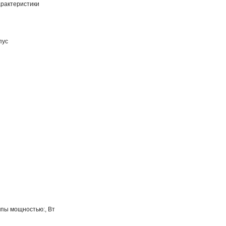
рактеристики
пус
мпы мощностью:, Вт