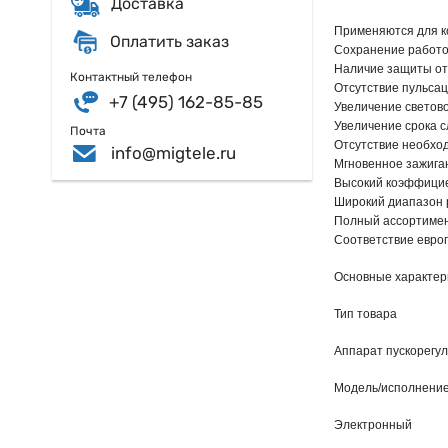
Доставка
Применяются для к
Оплатить заказ
Сохранение работос
Наличие защиты от 
Контактный телефон
Отсутствие пульсац
+7 (495) 162-85-85
Увеличение светово
Увеличение срока с
Почта
Отсутствие необход
info@migtele.ru
Мгновенное зажиган
Высокий коэффициен
Широкий диапазон р
Полный ассортимент
Соответствие европ
Основные характер
Тип товара
Аппарат пускорегу
Модель/исполнени
Электронный