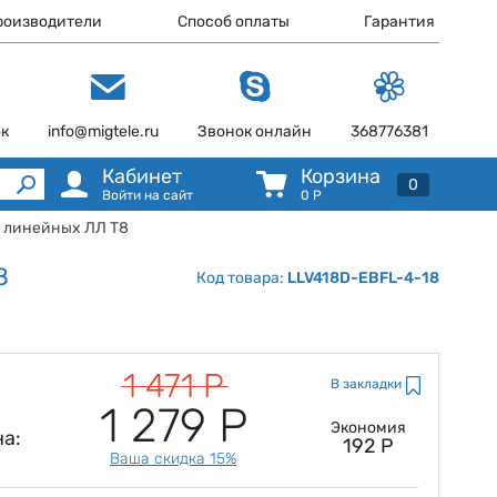
роизводители
Способ оплаты
Гарантия
ок
info@migtele.ru
Звонок онлайн
368776381
Кабинет
Корзина
0
Войти на сайт
0
Р
я линейных ЛЛ Т8
8
Код товара:
LLV418D-EBFL-4-18
1 471 Р
В закладки
1 279 Р
Экономия
а:
192 Р
Ваша скидка 15%