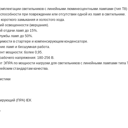
омплектации светильников с линейными люминесцентными лампами (тип Т8)
пособности при повреждении или отсутствии одной из ламп в светильнике.

короткого замыкания и холостого хода.

ий освещенности (мерцания).

й отдачи ламп до 15%.

лужбы ламп до 50%.

имости в стартере и компенсирующем конденсаторе.

ие ламп и бесшумная работа.

т мощности: более 0,95.

абочего напряжения: 180-256 В.

 ЭПРА по мощности нагрузки для светильников с линейными лампами типа Т
ейским стандартам качества.
истики
лирующий (ПРА) IEK
е