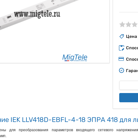
ые
Цена
Спос
Спос
Гаран
ие IEK LLV418D-EBFL-4-18 ЭПРА 418 для 
ены для преобразования параметров входящего сетевого напряжения
мп.
