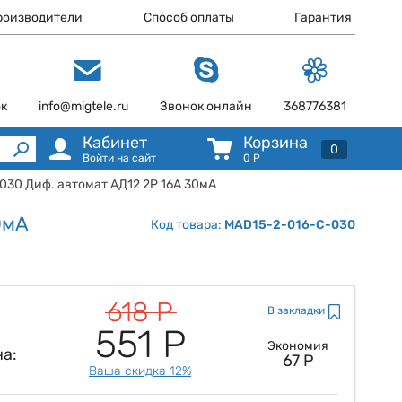
роизводители
Способ оплаты
Гарантия
ок
info@migtele.ru
Звонок онлайн
368776381
Кабинет
Корзина
0
Войти на сайт
0
Р
030 Диф. автомат АД12 2Р 16А 30мА
0мА
Код товара:
MAD15-2-016-C-030
618 Р
В закладки
551 Р
Экономия
а:
67 Р
Ваша скидка 12%