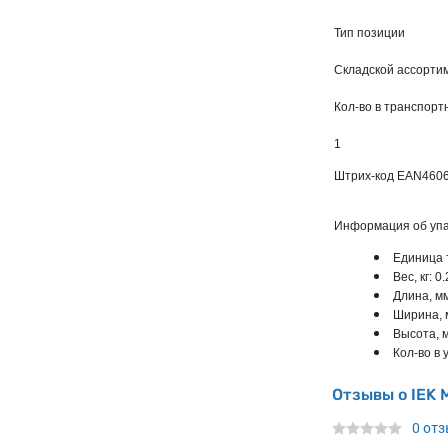
Тип позиции
Складской ассорт
Кол-во в транспорт
1
Штрих-код EAN
460
Информация об упа
Единица 
Вес, кг: 0.
Длина, мм
Ширина, 
Высота, м
Кол-во в у
Отзывы о IEK 
0 от