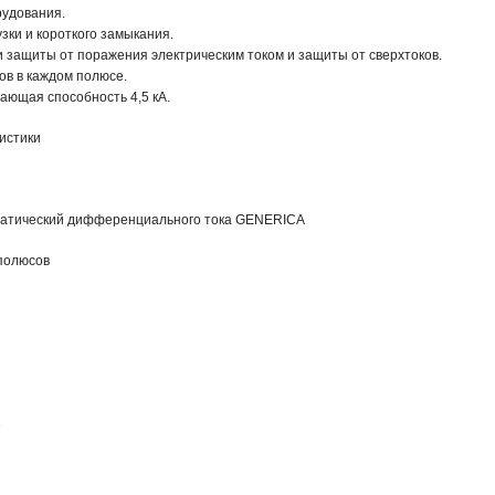
удования.

зки и короткого замыкания.

защиты от поражения электрическим током и защиты от сверхтоков.

ов в каждом полюсе.

ающая способность 4,5 кА.
истики
матический дифференциального тока GENERICA
полюсов
е