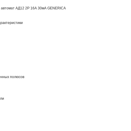
 автомат АД12 2Р 16А 30мА GENERICA
рактеристики
енных полюсов
али