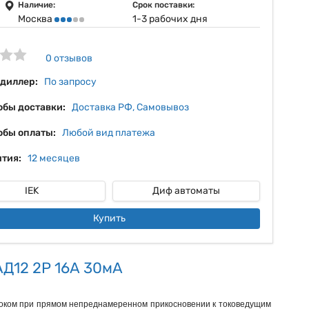
12%
Наличие:
Срок поставки:
Москва
1-3 рабочих дня
13%
14%
0 отзывов
 диллер:
По запросу
обы доставки:
Доставка РФ, Самовывоз
обы оплаты:
Любой вид платежа
тия:
12 месяцев
IEK
Диф автоматы
Купить
АД12 2Р 16А 30мА
 током при прямом непреднамеренном прикосновении к токоведущим 