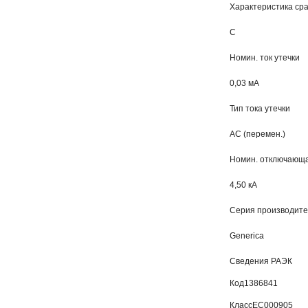
Характеристика ср
C
Номин. ток утечки
0,03 мА
Тип тока утечки
AC (перемен.)
Номин. отключающа
4,50 кА
Серия производит
Generica
Сведения РАЭК
Код
1386841
Класс
EC000905