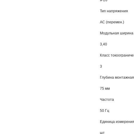
IP20
Тип напряжения
AC (перемен.)
Модульная ширина
3,40
Класс токоогранич
3
Глубина монтажная
75 мм
Частота
50 Гц
Единица измерени
шт