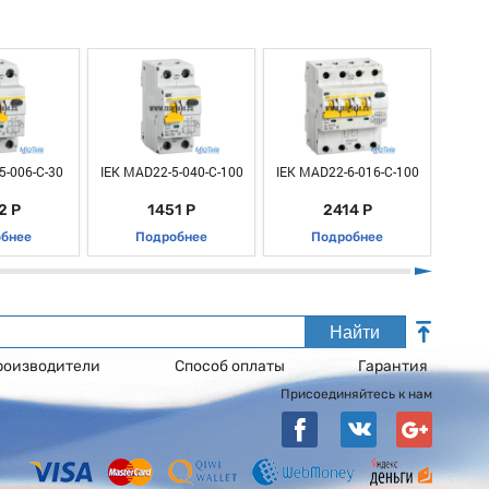
5-006-C-30
IEK MAD22-5-040-C-100
IEK MAD22-6-016-C-100
IEK 
2 Р
1451 Р
2414 Р
бнее
Подробнее
Подробнее
Найти
роизводители
Способ оплаты
Гарантия
Присоединяйтесь к нам