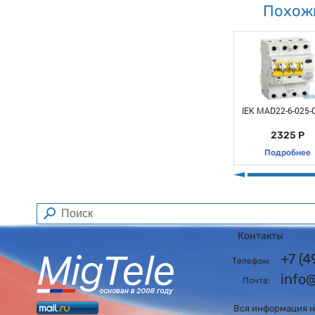
Похож
IEK MAD22-6-025-
2325 Р
Подробнее
Контакты
+7 (
Телефон:
info
Почта:
Вся информация на