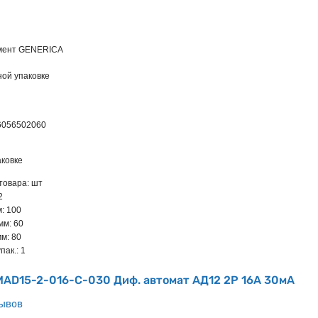
имент GENERICA
ной упаковке
6056502060
ковке
товара: шт
2
: 100
мм: 60
м: 80
пак.: 1
MAD15-2-016-C-030 Диф. автомат АД12 2Р 16А 30мА
зывов