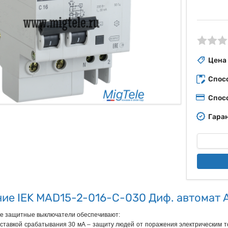
ые
Цена
Спос
Спос
Гаран
ие IEK MAD15-2-016-C-030 Диф. автомат 
 защитные выключатели обеспечивают:

 уставкой срабатывания 30 мА – защиту людей от поражения электрическим