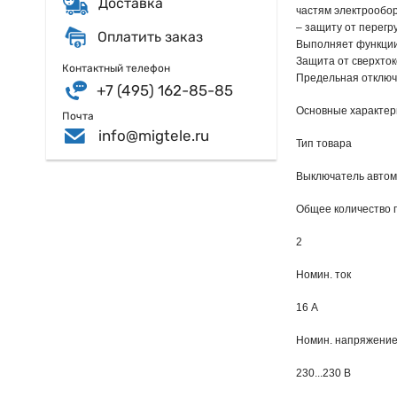
Доставка
частям электрообор
– защиту от перегру
Оплатить заказ
Выполняет функции 
Защита от сверхток
Контактный телефон
Предельная отключ
+7 (495) 162-85-85
Основные характер
Почта
info@migtele.ru
Тип товара
Выключатель авто
Общее количество 
2
Номин. ток
16 А
Номин. напряжени
230...230 В