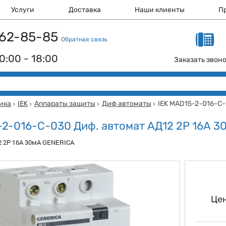
Услуги
Доставка
Наши клиенты
П
 162-85-85
Обратная связь
0:00 - 18:00
Заказать звон
ика
IEK
Аппараты защиты
Диф автоматы
IEK MAD15-2-016-C-
>
>
>
>
-2-016-C-030 Диф. автомат АД12 2Р 16А 3
2 2Р 16А 30мА GENERICA
Цен