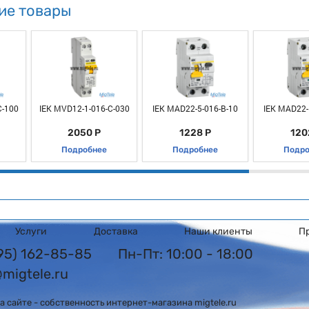
ие товары
C-100
IEK MVD12-1-016-C-030
IEK MAD22-5-016-B-10
IEK MAD22-
2050 Р
1228 Р
120
Подробнее
Подробнее
Подро
Услуги
Доставка
Наши клиенты
П
495) 162-85-85
Пн-Пт: 10:00 - 18:00
@migtele.ru
 сайте - собственность интернет-магазина migtele.ru