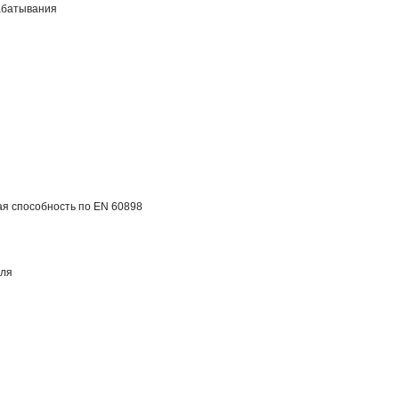
абатывания
я способность по EN 60898
еля