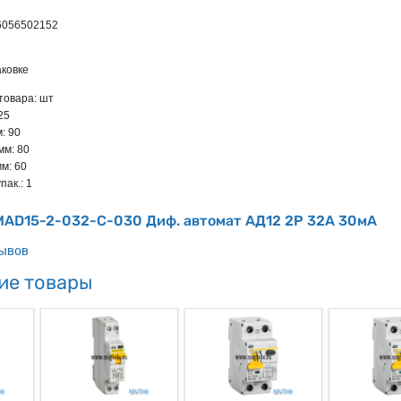
6056502152
ковке
товара: шт
.25
: 90
мм: 80
м: 60
пак.: 1
 MAD15-2-032-C-030 Диф. автомат АД12 2Р 32А 30мА
зывов
ие товары