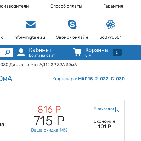
роизводители
Способ оплаты
Гарантия
ок
info@migtele.ru
Звонок онлайн
368776381
Кабинет
Корзина
0
Войти на сайт
0
Р
030 Диф. автомат АД12 2Р 32А 30мА
30мА
Код товара:
MAD15-2-032-C-030
816 Р
В закладки
715 Р
Экономия
а:
101 Р
Ваша скидка 14%