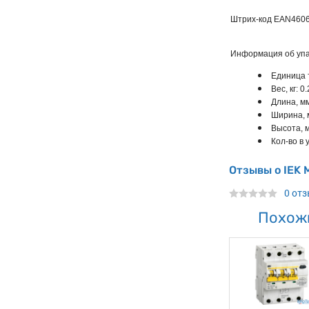
Штрих-код EAN
460
Информация об упа
Единица 
Вес, кг: 0
Длина, мм
Ширина, 
Высота, м
Кол-во в у
Отзывы о IEK
0 от
Похож