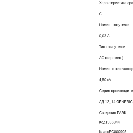
Характеристика ср
C
Номин. ток утечки
0,03 А
Тип тока утечки
AC (перемен.)
Номин. отключающа
4,50 кА
Серия производит
АД-12_14 GENERIC
Сведения РАЭК
Код
1386844
Класс
EC000905