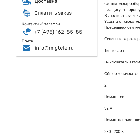
Доставка
частям электрообор
– защиту от перегру
Оплатить заказ
Выполняет функции 
Защита от сверхток
Контактный телефон
Предельная отключ
+7 (495) 162-85-85
Основные характер
Почта
info@migtele.ru
Тип товара
Выключатель авто
Общее количество 
2
Номин. ток
32 А
Номин. напряжени
230...230 В