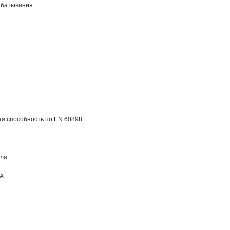
абатывания
я способность по EN 60898
еля
A