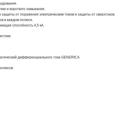
удования.

зки и короткого замыкания.

защиты от поражения электрическим током и защиты от сверхтоков.

ов в каждом полюсе.

ающая способность 4,5 кА.
истики
матический дифференциального тока GENERICA
полюсов
е