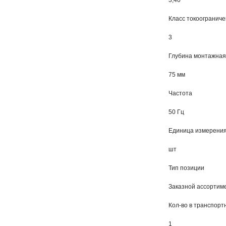
3,40
Класс токоогранич
3
Глубина монтажная
75 мм
Частота
50 Гц
Единица измерени
шт
Тип позиции
Заказной ассорти
Кол-во в транспорт
1