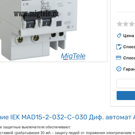
ые
Цена
Спос
Спос
Гаран
ие IEK MAD15-2-032-C-030 Диф. автомат 
 защитные выключатели обеспечивают:

 уставкой срабатывания 30 мА – защиту людей от поражения электрическим