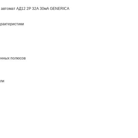
 автомат АД12 2Р 32А 30мА GENERICA
рактеристики
енных полюсов
али