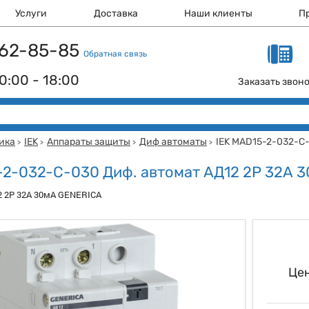
Услуги
Доставка
Наши клиенты
П
 162-85-85
Обратная связь
0:00 - 18:00
Заказать звон
ика
IEK
Аппараты защиты
Диф автоматы
IEK MAD15-2-032-C-
>
>
>
>
-2-032-C-030 Диф. автомат АД12 2Р 32А 
2 2Р 32А 30мА GENERICA
Цен