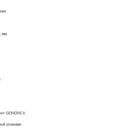
ения
, мм
я
мент GENERICA
ной упаковке