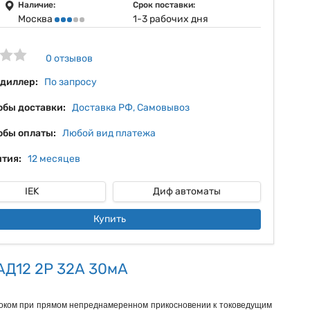
14%
Наличие:
Срок поставки:
Москва
1-3 рабочих дня
15%
16%
0 отзывов
 диллер:
По запросу
обы доставки:
Доставка РФ, Самовывоз
обы оплаты:
Любой вид платежа
тия:
12 месяцев
IEK
Диф автоматы
Купить
АД12 2Р 32А 30мА
 током при прямом непреднамеренном прикосновении к токоведущим 