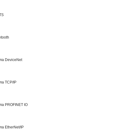
TS
tooth
ла DeviceNet
ла TCP/IP
ла PROFINET IO
а EtherNet/IP