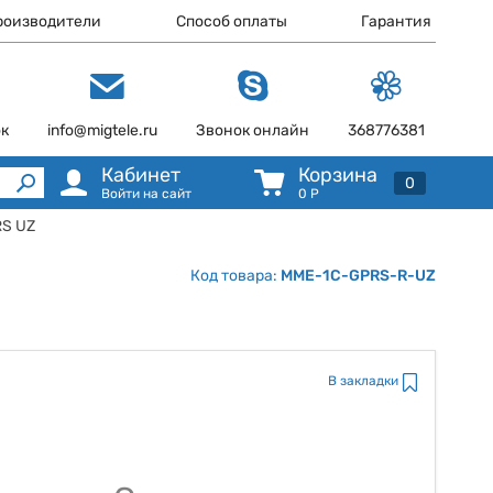
роизводители
Способ оплаты
Гарантия
ок
info@migtele.ru
Звонок онлайн
368776381
Кабинет
Корзина
0
Войти на сайт
0
Р
RS UZ
Код товара:
MME-1C-GPRS-R-UZ
В закладки