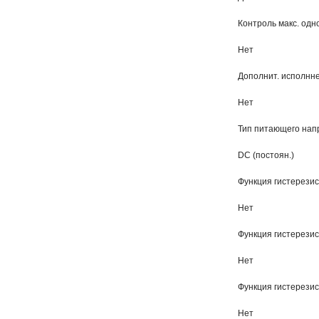
Контроль макс. од
Нет
Дополнит. исполнне
Нет
Тип питающего на
DC (постоян.)
Функция гистерезис
Нет
Функция гистерези
Нет
Функция гистерези
Нет