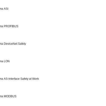
ла ASI
ола PROFIBUS
а DeviceNet Safety
ола LON
 AS-Interface Safety at Work
ола MODBUS