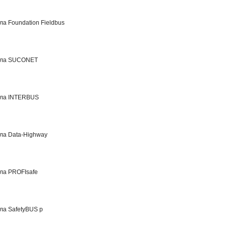
а Foundation Fieldbus
ола SUCONET
ола INTERBUS
ла Data-Highway
ла PROFIsafe
ла SafetyBUS p