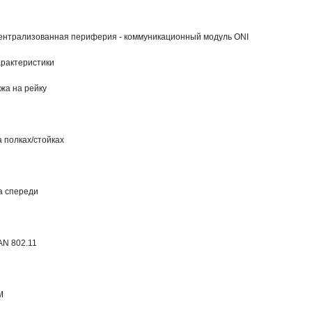
ентрализованная периферия - коммуникационный модуль ONI
рактеристики
жа на рейку
 полках/стойках
а спереди
N 802.11
M