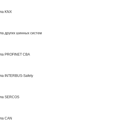
ола KNX
ла других шинных систем
ола PROFINET CBA
ла INTERBUS-Safety
ола SERCOS
ола CAN