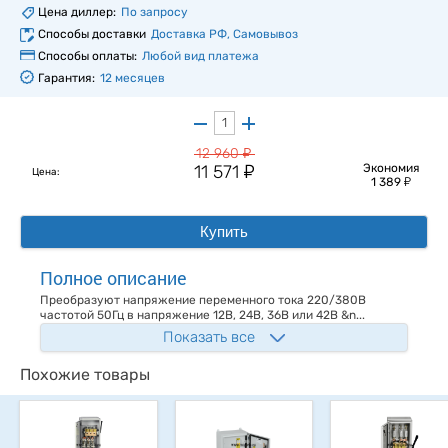
Цена диллер:
По запросу
Способы доставки
Доставка РФ, Самовывоз
Способы оплаты:
Любой вид платежа
Гарантия:
12 месяцев
у
12 960
у
11 571
Экономия
Цена:
у
1 389
Купить
Полное описание
Преобразуют напряжение переменного тока 220/380В
частотой 50Гц в напряжение 12В, 24В, 36В или 42В &n...
Показать все
Похожие товары