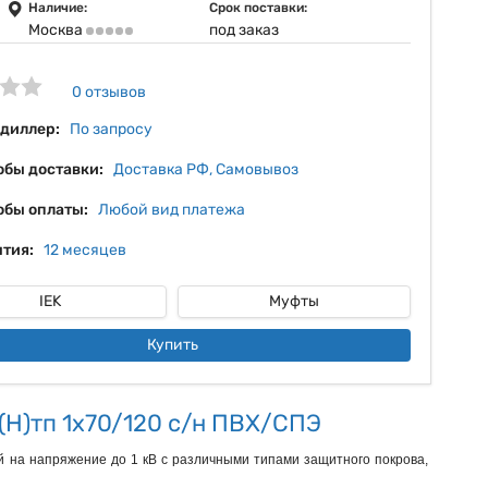
11%
Наличие:
Срок поставки:
Москва
под заказ
12%
13%
0 отзывов
 диллер:
По запросу
обы доставки:
Доставка РФ, Самовывоз
обы оплаты:
Любой вид платежа
тия:
12 месяцев
IEK
Муфты
Купить
Н)тп 1х70/120 с/н ПВХ/СПЭ
 на напряжение до 1 кВ с различными типами защитного покрова, 