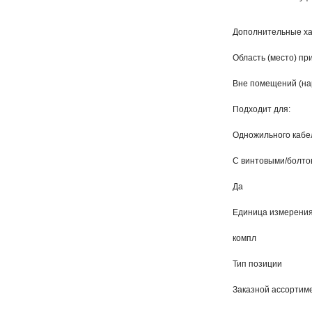
Дополнительные ха
Область (место) п
Вне помещений (нар
Подходит для:
Одножильного кабе
С винтовыми/болт
Да
Единица измерени
компл
Тип позиции
Заказной ассортиме