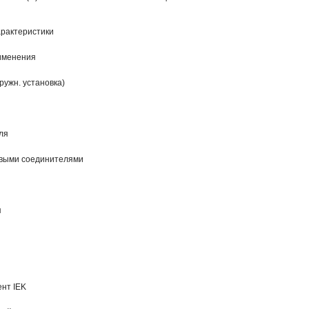
рактеристики
рименения
ужн. установка)
ля
овыми соединителями
я
нт IEK