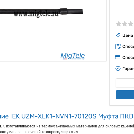
ые
Цена
Спос
Спос
Гаран
ие IEK UZM-XLK1-NVN1-70120S Муфта ПКВ(
EK изготавливаются из термоусаживаемых материалов для силовых кабелей
ого диапазона сечений токопроводящих жил.
