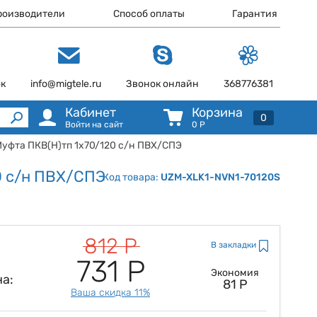
роизводители
Способ оплаты
Гарантия
ок
info@migtele.ru
Звонок онлайн
368776381
Кабинет
Корзина
0
Войти на сайт
0
Р
Муфта ПКВ(Н)тп 1х70/120 с/н ПВХ/СПЭ
0 с/н ПВХ/СПЭ
Код товара:
UZM-XLK1-NVN1-70120S
812 Р
В закладки
731 Р
Экономия
а:
81 Р
Ваша скидка 11%