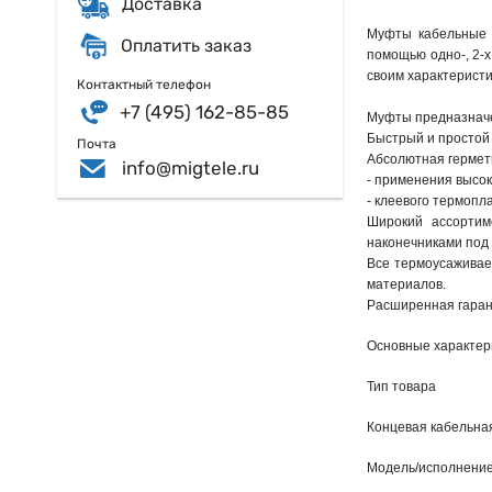
Доставка
Муфты кабельные к
Оплатить заказ
помощью одно-, 2-х
своим характеристи
Контактный телефон
+7 (495) 162-85-85
Муфты предназначен
Быстрый и простой
Почта
Абсолютная гермети
info@migtele.ru
- применения высо
- клеевого термопл
Широкий ассортим
наконечниками под о
Все термоусаживае
материалов.

Расширенная гарант
Основные характер
Тип товара
Концевая кабельна
Модель/исполнени