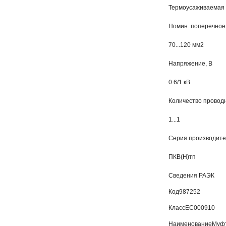
Термоусаживаемая 
Номин. поперечное 
70...120 мм2
Напряжение, В
0.6/1 кВ
Количество провод
1...1
Серия производит
ПКВ(Н)тп
Сведения РАЭК
Код
987252
Класс
EC000910
Наименование
Муфт