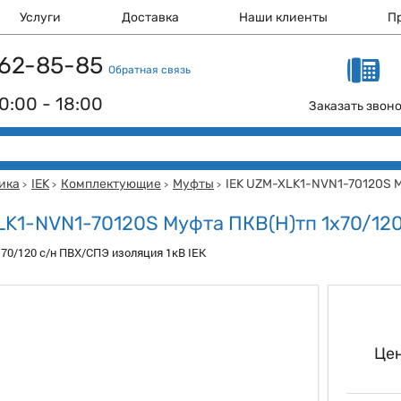
Услуги
Доставка
Наши клиенты
П
 162-85-85
Обратная связь
0:00 - 18:00
Заказать звон
ика
IEK
Комплектующие
Муфты
IEK UZM-XLK1-NVN1-70120S 
>
>
>
>
LK1-NVN1-70120S Муфта ПКВ(Н)тп 1х70/12
70/120 с/н ПВХ/СПЭ изоляция 1кВ IEK
Цен