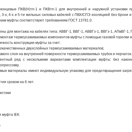
онцевые ПКВ(Н)тп-1 и ПКВтп-1 для внутренней и наружной установки п
, 3-х, 4-х и 5-ти жильных силовых кабелей с ПВХ/СПЭ изоляцией без брони и
кам муфты соответствуют требованиям ГОСТ 13781.0.

ы для монтажа на кабелях типа: АВВГ-1, ВВГ-1, АВВГз-1, ВВГз-1, АПвВГ-1, П
 монтаж термоусаживаемых компонентов муфты с помощью газовой горелки и
чность конструкции муфты за счет:

кокачественных двухслойных термоусаживаемых материалов;

авкого слоя на внутренней поверхности термоусаживаемых трубок и перчаток.

ентный ряд с несколькими вариантами комплектации муфты: без наконе
прессовку.

мые материалы имеют индивидуальную упаковку для предотвращения загря
ия сроком на 6 лет.
истики
я муфта IEK
е