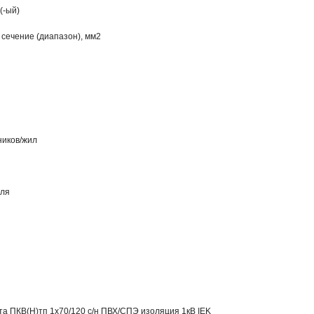
(-ый)
сечение (диапазон), мм2
ников/жил
еля
а ПКВ(Н)тп 1х70/120 с/н ПВХ/СПЭ изоляция 1кВ IEK