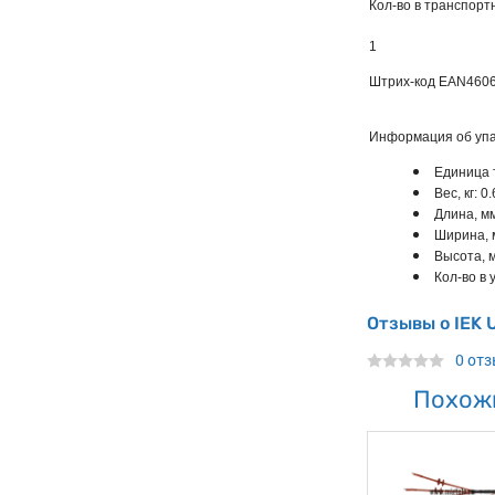
Кол-во в транспорт
1
Штрих-код EAN
460
Информация об упа
Единица 
Вес, кг: 0
Длина, мм
Ширина, 
Высота, 
Кол-во в у
Отзывы о IEK
0 от
Похож