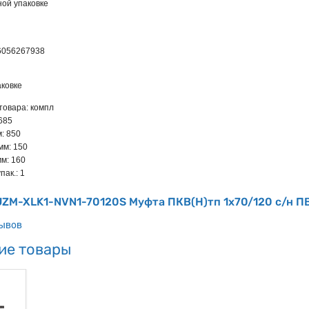
ной упаковке
6056267938
ковке
товара: компл
.685
: 850
мм: 150
мм: 160
пак.: 1
 UZM-XLK1-NVN1-70120S Муфта ПКВ(Н)тп 1х70/120 с/н 
зывов
ие товары