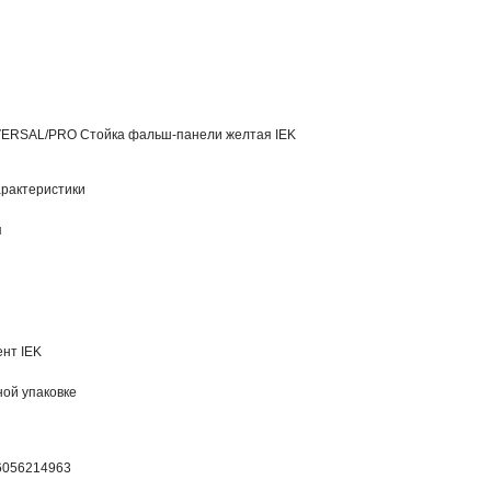
ERSAL/PRO Стойка фальш-панели желтая IEK
рактеристики
я
нт IEK
ной упаковке
6056214963