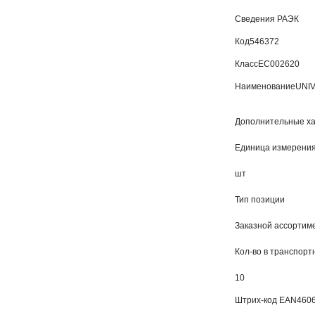
Сведения РАЭК
Код
546372
Класс
EC002620
Наименование
UNIV
Дополнительные ха
Единица измерени
шт
Тип позиции
Заказной ассортиме
Кол-во в транспорт
10
Штрих-код EAN
460