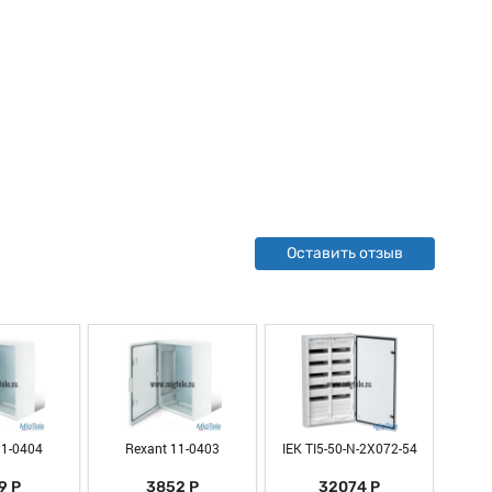
Оставить отзыв
11-0404
Rexant 11-0403
IEK TI5-50-N-2X072-54
IEK 
9 Р
3852 Р
32074 Р