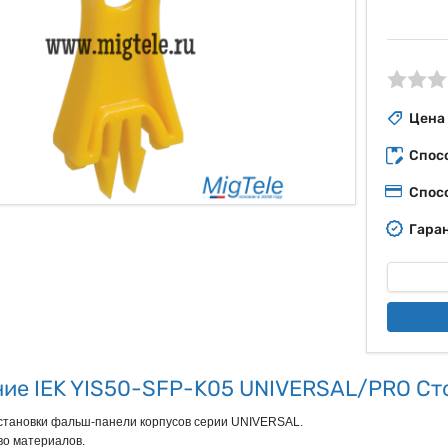
ые
Цена
Спос
Спос
Гаран
ие IEK YIS50-SFP-K05 UNIVERSAL/PRO Ст
становки фальш-панели корпусов серии UNIVERSAL.

о материалов.
