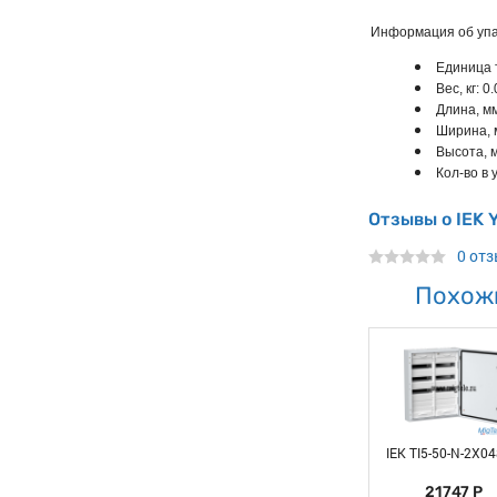
Информация об упа
Единица 
Вес, кг: 0
Длина, мм
Ширина, 
Высота, м
Кол-во в у
Отзывы о IEK
0 от
Похож
IEK TI5-50-N-2X04
21747 Р