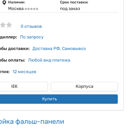
11%
Наличие:
Срок поставки:
Москва
под заказ
12%
13%
0 отзывов
 диллер:
По запросу
обы доставки:
Доставка РФ, Самовывоз
обы оплаты:
Любой вид платежа
тия:
12 месяцев
IEK
Корпуса
Купить
ойка фальш-панели