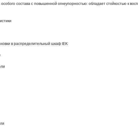
 особого состава с повышенной огнеупорностью: обладает стойкостью к вос
истики
ановки в распределительный шкаф IEK
е
ели
еля