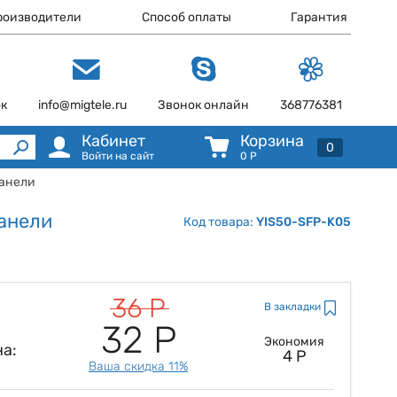
роизводители
Способ оплаты
Гарантия
ок
info@migtele.ru
Звонок онлайн
368776381
Кабинет
Корзина
0
Войти на сайт
0
Р
панели
анели
Код товара:
YIS50-SFP-K05
36 Р
В закладки
32 Р
Экономия
а:
4 Р
Ваша скидка 11%