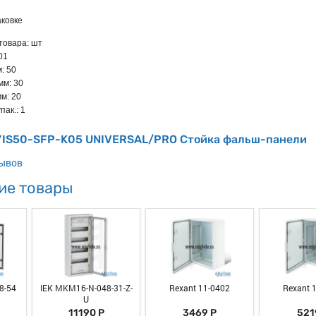
ковке
товара: шт
.01
: 50
мм: 30
м: 20
пак.: 1
 YIS50-SFP-K05 UNIVERSAL/PRO Стойка фальш-панели
зывов
ие товары
8-54
IEK MKM16-N-048-31-Z-
Rexant 11-0402
Rexant 
U
11190 Р
3469 Р
521