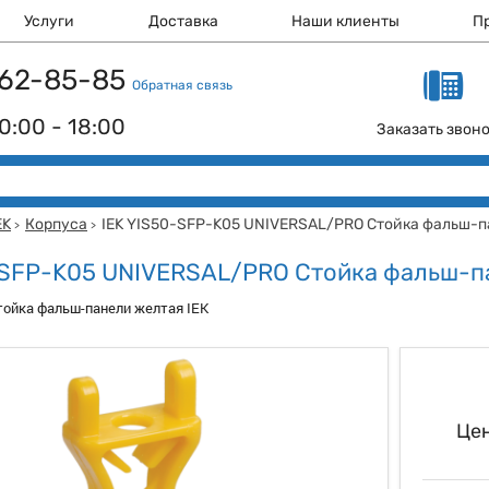
Услуги
Доставка
Наши клиенты
П
 162-85-85
Обратная связь
0:00 - 18:00
Заказать звон
EK
Корпуса
IEK YIS50-SFP-K05 UNIVERSAL/PRO Стойка фальш-
>
>
-SFP-K05 UNIVERSAL/PRO Стойка фальш-п
ойка фальш-панели желтая IEK
Цен