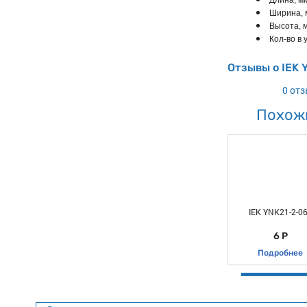
Длина, мм
Ширина, 
Высота, м
Кол-во в у
Отзывы о IEK 
0 от
Похож
IEK YNK21-2-0
6 Р
Подробнее