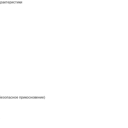
рактеристики
безопасное прикосновение)
е