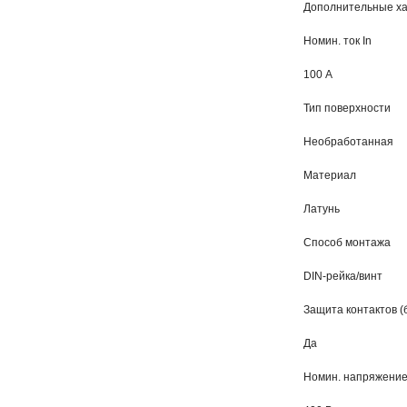
Дополнительные ха
Номин. ток In
100 А
Тип поверхности
Необработанная
Материал
Латунь
Способ монтажа
DIN-рейка/винт
Защита контактов (
Да
Номин. напряжени