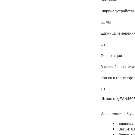
Винтовой
Ширина устройства
51 мм
Единица измерени
шт
Тип позиции
Заказной ассортиме
Кол-во в транспорт
10
Штрих-код EAN
460
Информация об упа
Единица 
Вес, кг: 0