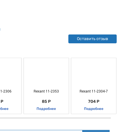
л
Оставить отзыв
11-2306
Rexant 11-2353
Rexant 11-2304-7
R
 Р
85 Р
704 Р
бнее
Подробнее
Подробнее