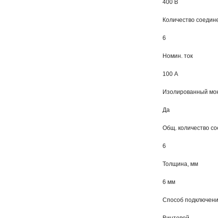
400 В
Количество соедин
6
Номин. ток
100 А
Изолированный мо
Да
Общ. количество с
6
Толщина, мм
6 мм
Способ подключен