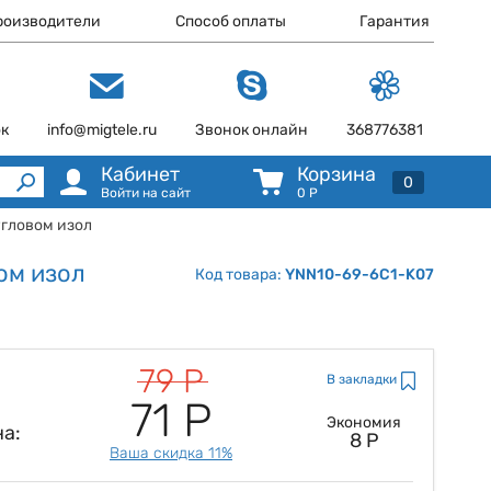
роизводители
Способ оплаты
Гарантия
ок
info@migtele.ru
Звонок онлайн
368776381
Кабинет
Корзина
0
Войти на сайт
0
Р
угловом изол
ом изол
Код товара:
YNN10-69-6C1-K07
79 Р
В закладки
71 Р
Экономия
а:
8 Р
Ваша скидка 11%