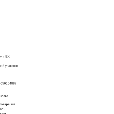
я
нт IEK
ной упаковке
6056154887
ковке
товара: шт
.026