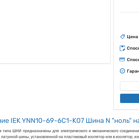
ые
Цена
Спос
Спос
Гаран
ие IEK YNN10-69-6C1-K07 Шина N "ноль" н
 типа ШНИ предназначены для электрического и механического соединени
атунной шины, установленной на пластиковый изолятор или в изолятор, изг