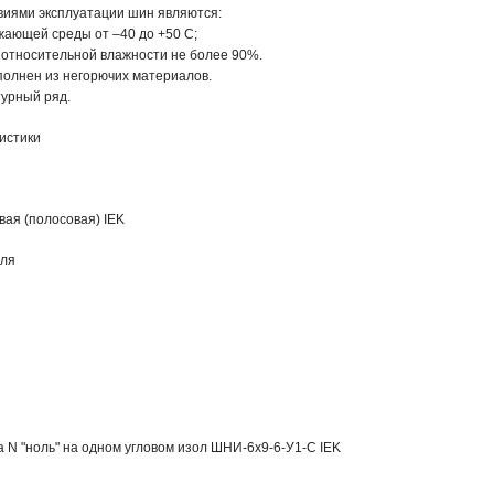
иями эксплуатации шин являютcя:

жающей среды от –40 до +50 С;

 относительной влажности не более 90%.

олнен из негорючих материалов.

урный ряд.
истики
ая (полосовая) IEK
еля
 N "ноль" на одном угловом изол ШНИ-6х9-6-У1-С IEK