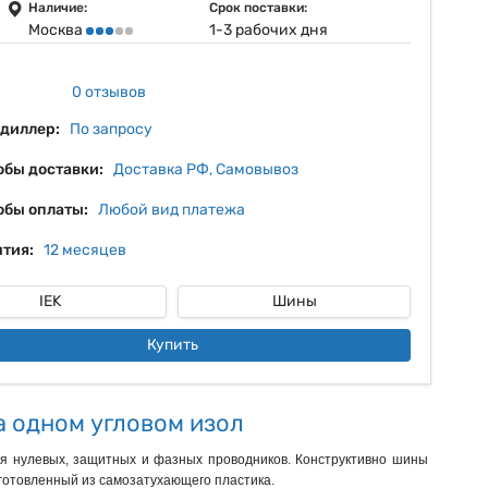
11%
Наличие:
Срок поставки:
Москва
1-3 рабочих дня
12%
13%
0 отзывов
 диллер:
По запросу
обы доставки:
Доставка РФ, Самовывоз
обы оплаты:
Любой вид платежа
тия:
12 месяцев
IEK
Шины
Купить
а одном угловом изол
я нулевых, защитных и фазных проводников. Конструктивно шины 
отовленный из самозатухающего пластика.
