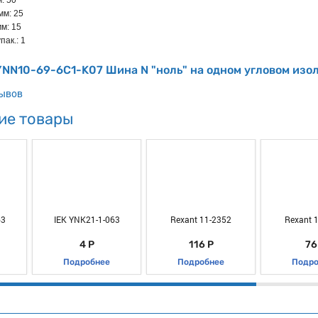
: 50
мм: 25
м: 15
пак.: 1
YNN10-69-6C1-K07 Шина N "ноль" на одном угловом изо
зывов
ие товары
63
IEK YNK21-1-063
Rexant 11-2352
Rexant 
4 Р
116 Р
76
Подробнее
Подробнее
Подро