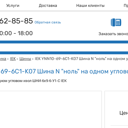
Услуги
Доставка
Наши клиенты
П
 162-85-85
Обратная связь
0:00 - 18:00
Заказать звон
ика
IEK
Шины
IEK YNN10-69-6C1-K07 Шина N "ноль" на одном 
>
>
>
-69-6C1-K07 Шина N "ноль" на одном углов
одном угловом изол ШНИ-6х9-6-У1-С IEK
Цен