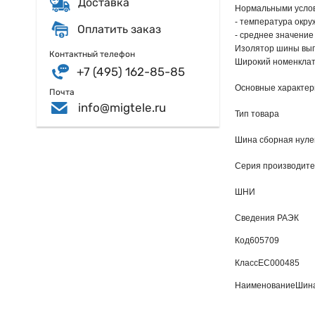
Доставка
Нормальными услов
- температура окру
Оплатить заказ
- среднее значение
Изолятор шины вып
Контактный телефон
Широкий номенклат
+7 (495) 162-85-85
Основные характер
Почта
info@migtele.ru
Тип товара
Шина сборная нулев
Серия производит
ШНИ
Сведения РАЭК
Код
605709
Класс
EC000485
Наименование
Шина