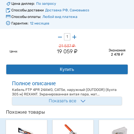
Цена диллер:
По запросу
Способы доставки
Доставка РФ, Самовывоз
Способы оплаты:
Любой вид платежа
Гарантия:
12 месяцев
у
21 537
у
19 059
Экономия
Цена:
у
2 478
Купить
Полное описание
Кабель FTP 4PR 24AWG, CAT5e, наружный (OUTDOOR) (бухта
305 м) REXANT. Экранированная витая пара, мат...
Показать все
Похожие товары