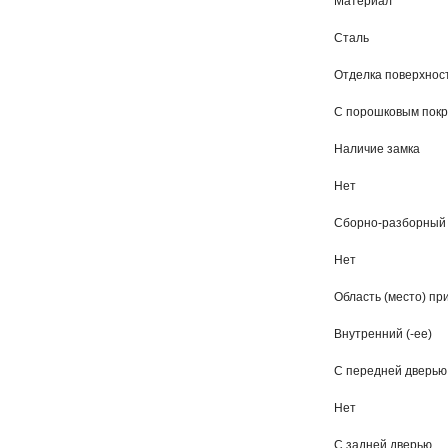
Материал
Сталь
Отделка поверхнос
С порошковым пок
Наличие замка
Нет
Сборно-разборный
Нет
Область (место) п
Внутренний (-ее)
С передней дверью
Нет
С задней дверью