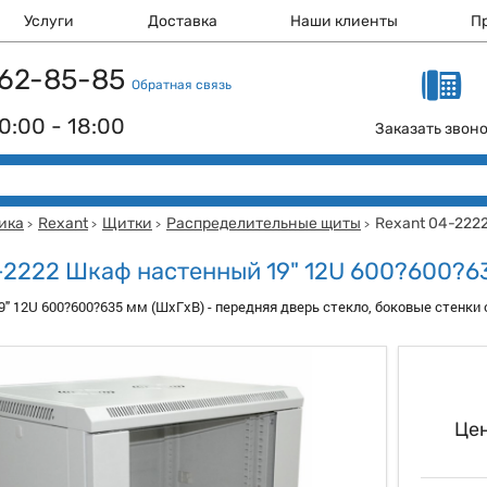
Услуги
Доставка
Наши клиенты
П
 162-85-85
Обратная связь
0:00 - 18:00
Заказать звон
ика
Rexant
Щитки
Распределительные щиты
Rexant 04-222
>
>
>
>
-2222 Шкаф настенный 19" 12U 600?600?6
" 12U 600?600?635 мм (ШxГxВ) - передняя дверь стекло, боковые стенк
Цен