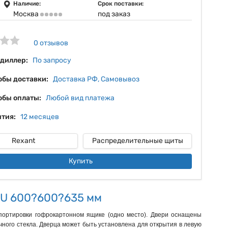
12%
Наличие:
Срок поставки:
Москва
под заказ
13%
14%
0 отзывов
15%
 диллер:
По запросу
обы доставки:
Доставка РФ, Самовывоз
обы оплаты:
Любой вид платежа
тия:
12 месяцев
Rexant
Распределительные щиты
Купить
2U 600?600?635 мм
портировки гофрокартонном ящике (одно место). Двери оснащены
ного стекла. Дверца может быть установлена для открытия в левую