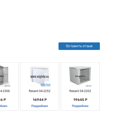
Оставить отзыв
04-2306
Rexant 04-2252
Rexant 04-2202
R
6 Р
16944 Р
19645 Р
бнее
Подробнее
Подробнее