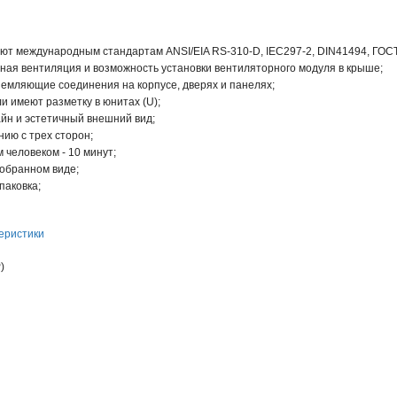
ют международным стандартам ANSI/EIA RS-310-D, IEC297-2, DIN41494, ГОСТ
ная вентиляция и возможность установки вентиляторного модуля в крыше;
емляющие соединения на корпусе, дверях и панелях;
 имеют разметку в юнитах (U);
йн и эстетичный внешний вид;
нию с трех сторон;
 человеком - 10 минут;
зобранном виде;
паковка;
еристики
)