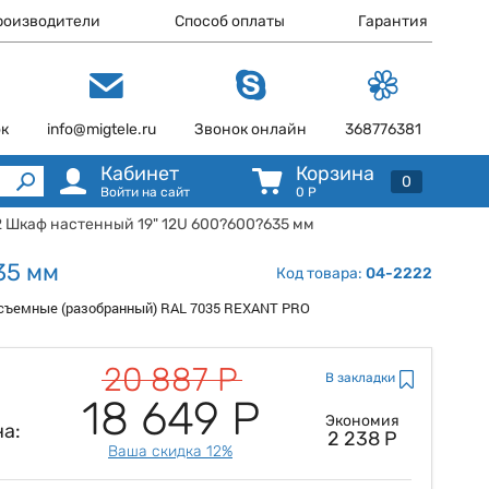
роизводители
Способ оплаты
Гарантия
ок
info@migtele.ru
Звонок онлайн
368776381
Кабинет
Корзина
0
Войти на сайт
0
Р
2 Шкаф настенный 19" 12U 600?600?635 мм
35 мм
Код товара:
04-2222
и съемные (разобранный) RAL 7035 REXANT PRO
20 887 Р
В закладки
18 649 Р
Экономия
а:
2 238 Р
Ваша скидка 12%