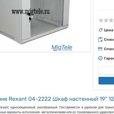
ые
Цена
Спос
Спос
Гаран
ие Rexant 04-2222 Шкаф настенный 19" 1
xant, односекционный, разобранный. Поставляется в удобном для транс
зные варианты исполнения, металлическими или из тонированного ударопроч