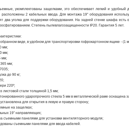
съемные, укомплектованы защелками, это обеспечивает легкий и удобный 
 расположены 2 кабельных ввода. Для монтажа 19" оборудования использ
ят два уголка для поддержки оборудования. На задней стенке шкафа есть о
осфатированием. Степень пылевлагозащищенности IP20. Гарантия 5 лет.
актеристики:
обранном виде, в удобном для транспортировки гофрокартонном ящике - (1 м
0 мм;
0 мм;
 мм;
 365 мм;
7035;
ка до 90 кг;
20;
ери 220º;
из листовой стали толщиной 1,5 мм;
тонированного ударопрочного стекла 5 мм в металлической раме оснащена з
установлена для открытия в левую и правую сторону;
емные на защелках;
льных 19” направляющих;
а съемными панелями для установки вентиляторного модуля;
удованы съемными панелями для ввода кабелей.