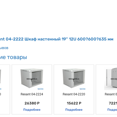
ant 04-2222 Шкаф настенный 19" 12U 600?600?635 мм
зывов
ие товары
0
Rexant 04-2224
Rexant 04-2220
Rexant 
26380 Р
15622 Р
7221
Подробнее
Подробнее
Подро