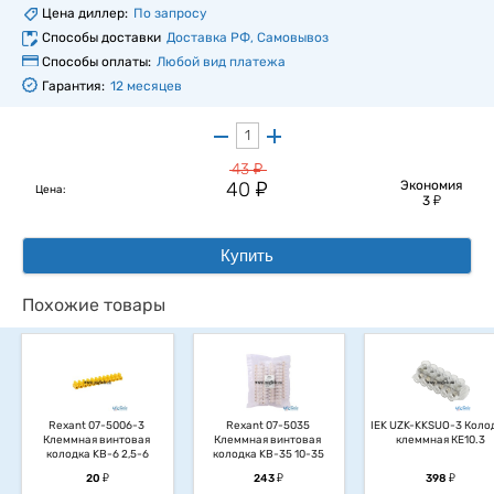
Цена диллер:
По запросу
Способы доставки
Доставка РФ, Самовывоз
Способы оплаты:
Любой вид платежа
Гарантия:
12 месяцев
у
43
у
40
Экономия
Цена:
у
3
Купить
Похожие товары
Rexant 07-5006-3 
Rexant 07-5035 
IEK UZK-KKSUO-3 Колод
Клеммная винтовая 
Клеммная винтовая 
клеммная КЕ10.3
колодка KВ-6 2,5-6
колодка KВ-35 10-35
у
у
у
20
243
398