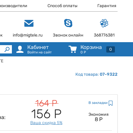
роизводители
Способ оплаты
Гарантия
ок
info@migtele.ru
Звонок онлайн
368776381
Кабинет
Корзина
0
Войти на сайт
0
Р
TE
Код товара:
07-9322
164 Р
В закладки
156 Р
Экономия
а:
8 Р
Ваша скидка 5%