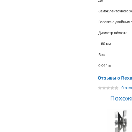
Да
Замок ленточного х
Головка с двойным 
Диаметр обхвата
...80 мм
Вес
0.064 кг
Отзывы о Rexa
0 от
Похож