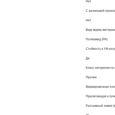
Нет
С резиновой прокл
Нет
Вид/ марка матери
Полиамид (РА)
Стойкость к УФ-из
Да
Класс негорючести
Прочее
Маркировочная пл
Прилегающая к пучк
Разъемный замок (