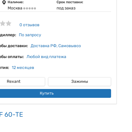
5%
Наличие:
Срок поставки:
Москва
под заказ
6%
7%
0 отзывов
8%
 диллер:
По запросу
обы доставки:
Доставка РФ, Самовывоз
обы оплаты:
Любой вид платежа
тия:
12 месяцев
Rexant
Зажимы
Купить
F 60-TE