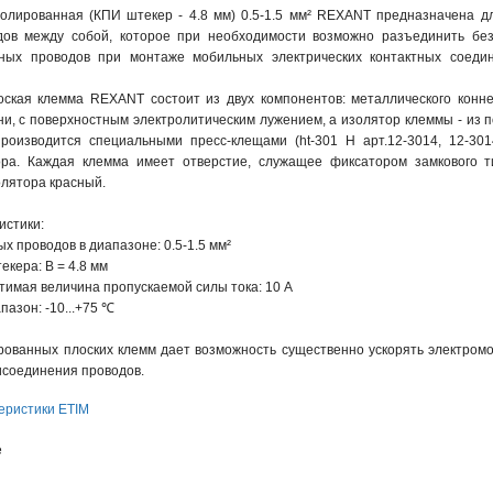
олированная (КПИ штекер - 4.8 мм) 0.5-1.5 мм² REXANT предназначена д
дов между собой, которое при необходимости возможно разъединить без
ных проводов при монтаже мобильных электрических контактных соедине
ская клемма REXANT состоит из двух компонентов: металлического конне
уни, с поверхностным электролитическим лужением, а изолятор клеммы - и
роизводится специальными пресс-клещами (ht-301 H арт.12-3014, 12-3014;
ора. Каждая клемма имеет отверстие, служащее фиксатором замкового т
олятора красный.
истики:
 проводов в диапазоне: 0.5-1.5 мм²
кера: B = 4.8 мм
имая величина пропускаемой силы тока: 10 А
азон: -10...+75 ℃
ованных плоских клемм дает возможность существенно ускорять электромо
исоединения проводов.
еристики ETIM
е