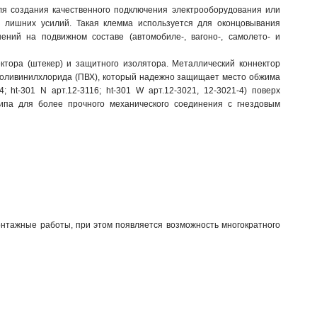
ля создания качественного подключения электрооборудования или
 лишних усилий. Такая клемма используется для оконцовывания
ний на подвижном составе (автомобиле-, вагоно-, самолето- и
ктора (штекер) и защитного изолятора. Металлический коннектор
з поливинилхлорида (ПВХ), который надежно защищает место обжима
 ht-301 N арт.12-3116; ht-301 W арт.12-3021, 12-3021-4) поверх
ипа для более прочного механического соединения с гнездовым
нтажные работы, при этом появляется возможность многократного