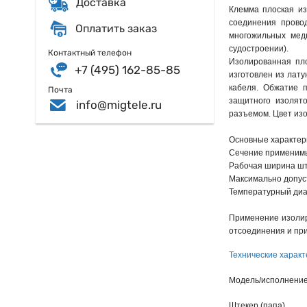
Доставка
Клемма плоская из
соединения прово
Оплатить заказ
многожильных мед
судостроении).
Контактный телефон
Изолированная пло
+7 (495) 162-85-85
изготовлен из лат
кабеля. Обжатие п
Почта
защитного изолят
info@migtele.ru
разъемом. Цвет из
Основные характер
Сечение применимых
Рабочая ширина ште
Максимально допуст
Температурный диап
Применение изолир
отсоединения и пр
Технические характ
Модель/исполнени
Штекер (папа)