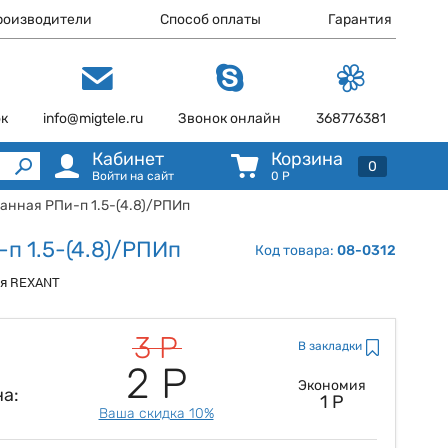
роизводители
Способ оплаты
Гарантия
ок
info@migtele.ru
Звонок онлайн
368776381
Кабинет
Корзина
0
Войти на сайт
0
Р
анная РПи-п 1.5-(4.8)/РПИп
п 1.5-(4.8)/РПИп
Код товара:
08-0312
ная REXANT
3 Р
В закладки
2 Р
Экономия
а:
1 Р
Ваша скидка 10%