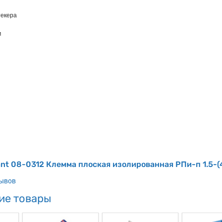
текера
м
nt 08-0312 Клемма плоская изолированная РПи-п 1.5-(
зывов
ие товары