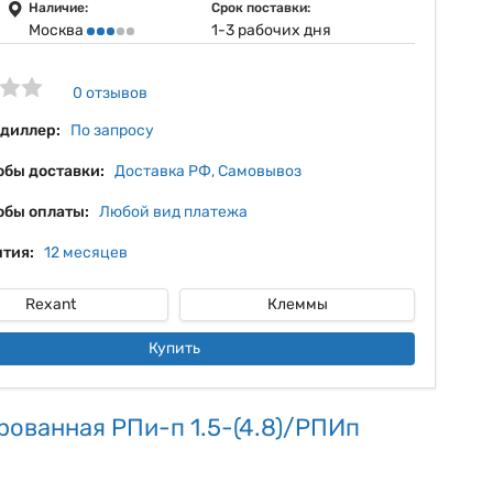
10%
Наличие:
Срок поставки:
Москва
1-3 рабочих дня
11%
12%
0 отзывов
13%
 диллер:
По запросу
обы доставки:
Доставка РФ, Самовывоз
обы оплаты:
Любой вид платежа
тия:
12 месяцев
Rexant
Клеммы
Купить
рованная РПи-п 1.5-(4.8)/РПИп