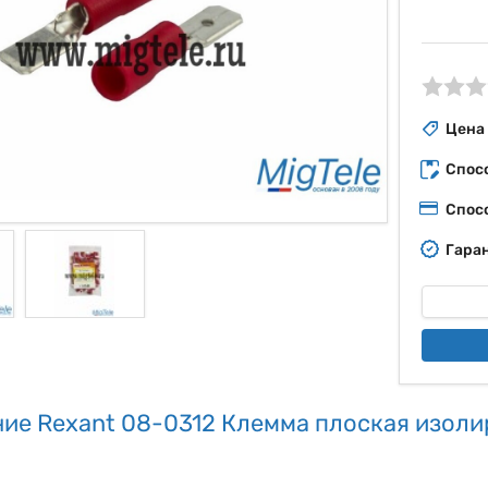
ые
Цена
Спос
Спос
Гаран
ие Rexant 08-0312 Клемма плоская изоли