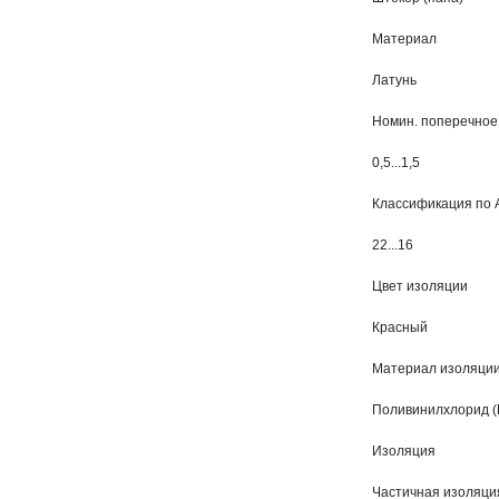
Материал
Латунь
Номин. поперечное
0,5...1,5
Классификация по 
22...16
Цвет изоляции
Красный
Материал изоляци
Поливинилхлорид (
Изоляция
Частичная изоляци