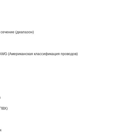
 сечение (диапазон)
AWG (Американская классификация проводов)
и
ПВХ)
я