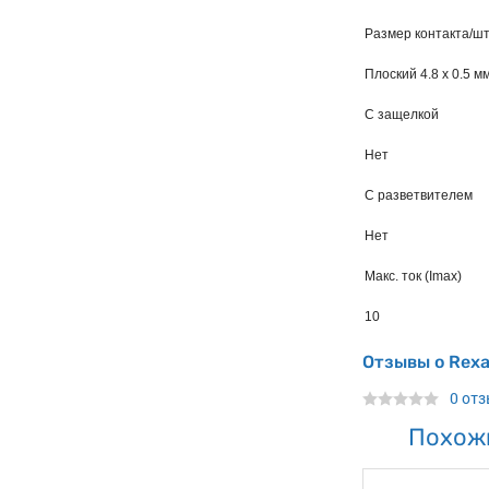
Размер контакта/ш
Плоский 4.8 х 0.5 м
С защелкой
Нет
С разветвителем
Нет
Макс. ток (Imax)
10
Отзывы о Rexa
0 от
Похож