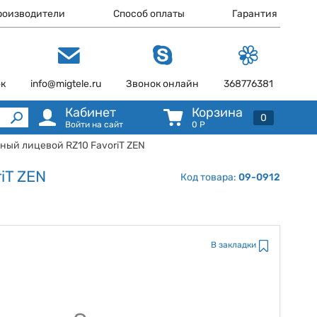
роизводители
Способ оплаты
Гарантия
ок
info@migtele.ru
Звонок онлайн
368776381
Кабинет
Корзина
0
Войти на сайт
0
Р
ный лицевой RZ10 FavoriT ZEN
iT ZEN
Код товара:
09-0912
В закладки