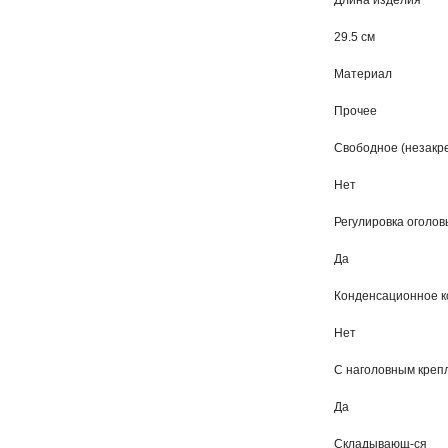
Длина изделия
29.5 см
Материал
Прочее
Свободное (незакр
Нет
Регулировка оголов
Да
Конденсационное к
Нет
С наголовным креп
Да
Складывающ-ся