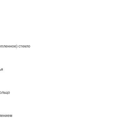
епленное) стекло
ья
ольцо
лением