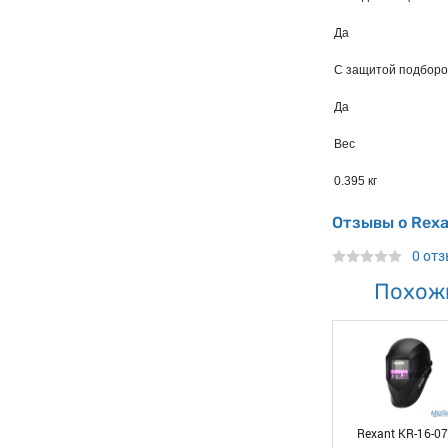
Да
С защитой подборо
Да
Вес
0.395 кг
Отзывы о Rexa
0 от
Похож
Rexant KR-16-0