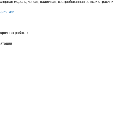
лярная модель, легкая, надежная, востребованная во всех отраслях.
еристики
варочных работах
уатации