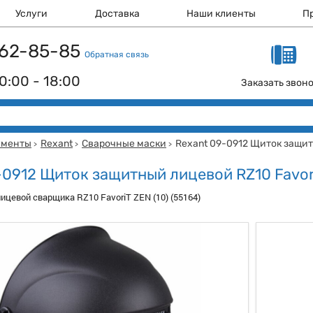
Услуги
Доставка
Наши клиенты
П
 162-85-85
Обратная связь
0:00 - 18:00
Заказать звон
ументы
Rexant
Сварочные маски
Rexant 09-0912 Щиток защит
>
>
>
-0912 Щиток защитный лицевой RZ10 Favor
цевой сварщика RZ10 FavoriT ZEN (10) (55164)