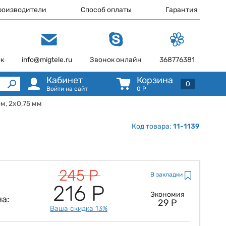
роизводители
Способ оплаты
Гарантия
ок
info@migtele.ru
Звонок онлайн
368776381
Кабинет
Корзина
0
Войти на сайт
0
Р
м, 2х0,75 мм
Код товара:
11-1139
245 Р
В закладки
216 Р
Экономия
а:
29 Р
Ваша скидка 13%