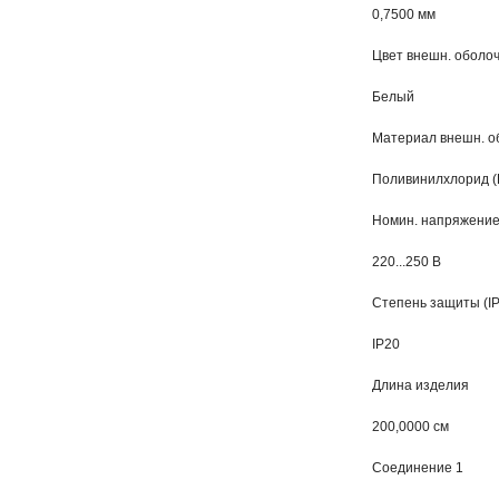
0,7500 мм
Цвет внешн. оболо
Белый
Материал внешн. о
Поливинилхлорид (
Номин. напряжени
220...250 В
Степень защиты (IP
IP20
Длина изделия
200,0000 см
Соединение 1