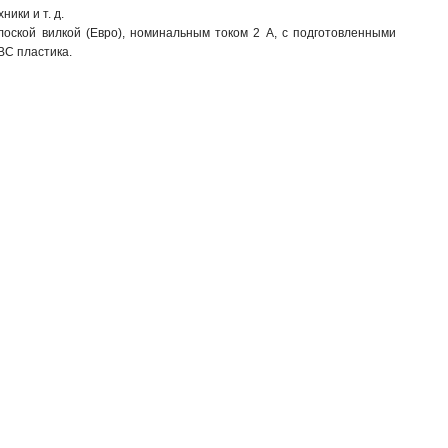
ики и т. д.
оской вилкой (Евро), номинальным током 2 А, с подготовленными
BC пластика.