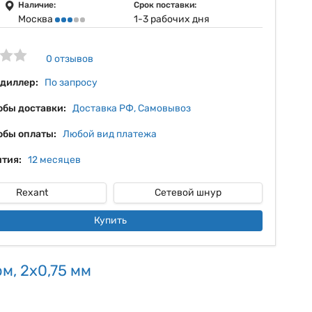
13%
Наличие:
Срок поставки:
Москва
1-3 рабочих дня
14%
15%
0 отзывов
16%
 диллер:
По запросу
обы доставки:
Доставка РФ, Самовывоз
обы оплаты:
Любой вид платежа
тия:
12 месяцев
Rexant
Сетевой шнур
Купить
м, 2х0,75 мм