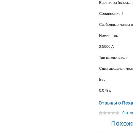
Евровилка (плоская
Cоединение 2
Свободные концы п
Номин. ток
2,5000 А
Тип выключателя
Сдвигающаяся кноп
Вес
0.078 кг
Отзывы о Rexa
0 от
Похож