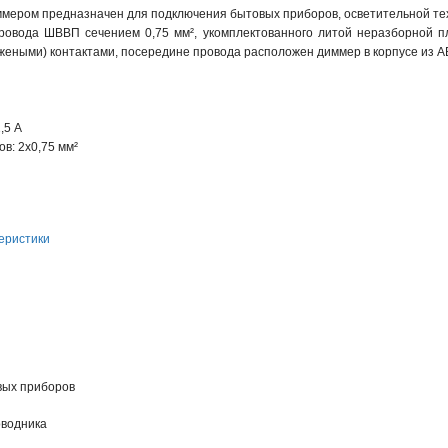
мером предназначен для подключения бытовых приборов, осветительной техн
ровода ШВВП сечением 0,75 мм², укомплектованного литой неразборной пл
жеными) контактами, посередине провода расположен диммер в корпусе из A
,5 А
в: 2х0,75 мм²
еристики
вых приборов
оводника