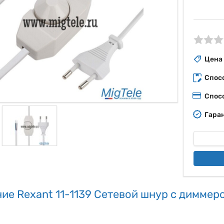
ые
Цена
Спос
Спос
Гаран
ие Rexant 11-1139 Сетевой шнур с диммеро