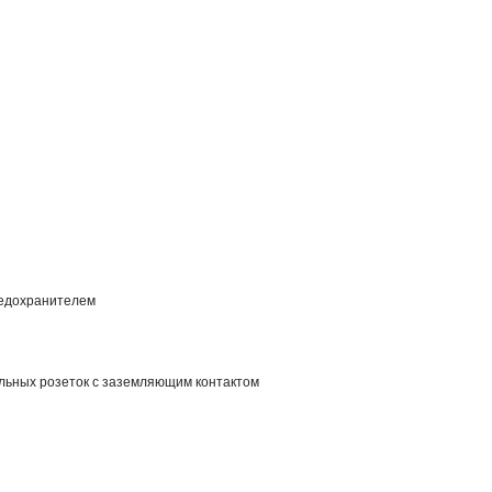
едохранителем
льных розеток с заземляющим контактом