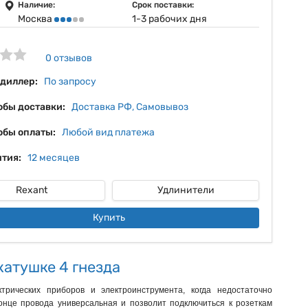
7%
Наличие:
Срок поставки:
Москва
1-3 рабочих дня
8%
9%
0 отзывов
10%
 диллер:
По запросу
обы доставки:
Доставка РФ, Самовывоз
обы оплаты:
Любой вид платежа
тия:
12 месяцев
Rexant
Удлинители
Купить
катушке 4 гнезда
рических приборов и электроинструмента, когда недостаточно
онце провода универсальная и позволит подключиться к розеткам