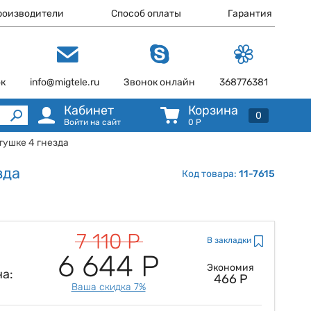
роизводители
Способ оплаты
Гарантия
ок
info@migtele.ru
Звонок онлайн
368776381
Кабинет
Корзина
0
Войти на сайт
0
Р
тушке 4 гнезда
зда
Код товара:
11-7615
7 110 Р
В закладки
6 644 Р
Экономия
а:
466 Р
Ваша скидка 7%