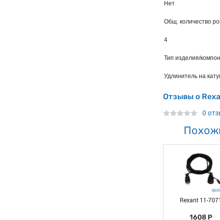
Нет
Общ. количество ро
4
Тип изделия/компон
Удлинитель на кат
Отзывы о Rexa
0 от
Похож
Rexant 11-707
1608 Р