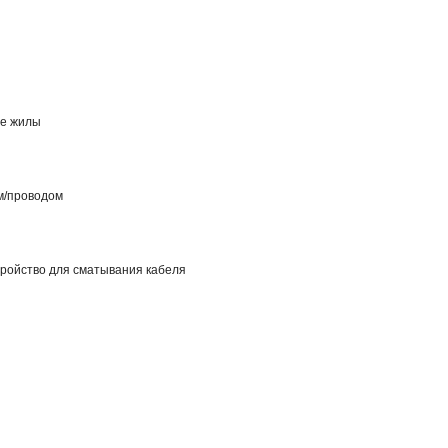
ие жилы
м/проводом
тройство для сматывания кабеля