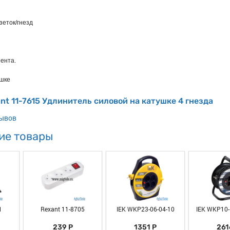
зеток/гнезд
ента.
ушке
nt 11-7615 Удлинитель силовой на катушке 4 гнезда
зывов
ие товары
1
Rexant 11-8705
IEK WKP23-06-04-10
IEK WKP10-
239 Р
1351 Р
261