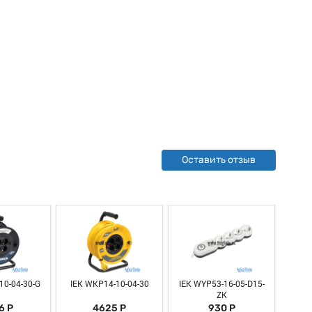
Оставить отзыв
10-04-30-G
IEK WKP14-10-04-30
IEK WYP53-16-05-D15-
IEK W
ZK
6 Р
4625 Р
930 Р