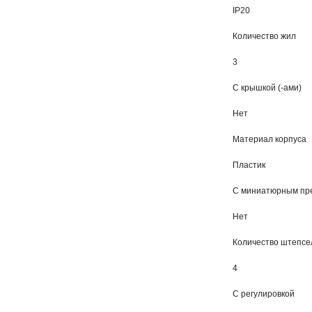
IP20
Количество жил
3
С крышкой (-ами)
Нет
Материал корпуса
Пластик
С миниатюрным пр
Нет
Количество штепсе
4
С регулировкой