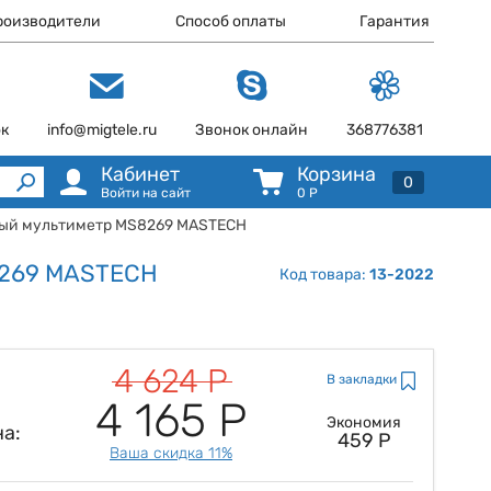
роизводители
Способ оплаты
Гарантия
ок
info@migtele.ru
Звонок онлайн
368776381
Кабинет
Корзина
0
Войти на сайт
0
Р
ный мультиметр MS8269 MASTECH
8269 MASTECH
Код товара:
13-2022
4 624 Р
В закладки
4 165 Р
Экономия
а:
459 Р
Ваша скидка 11%