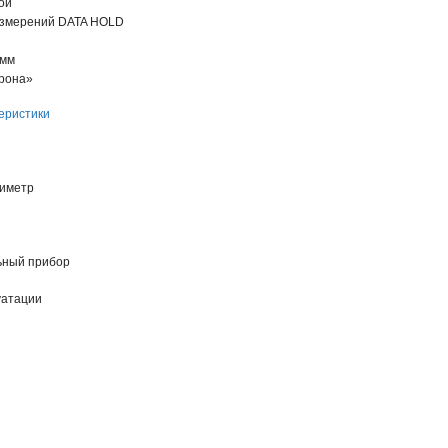
ой
измерений DATA HOLD
 мм
Крона»
еристики
тиметр
ьный прибор
уатации