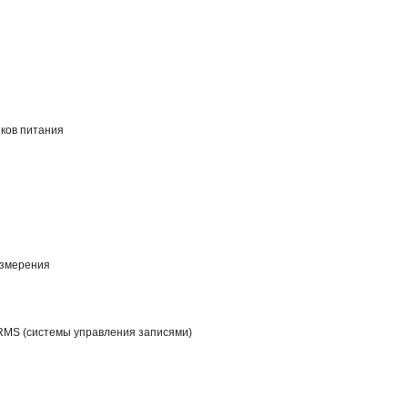
иков питания
измерения
RMS (системы управления записями)