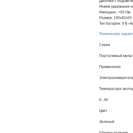
Дисплей с подсветк
Режим удержания 
Импеданс: <50 Ом
Размер: 195х92х55
Тип батареи: 9 В «
Технические характ
Серия
Портативный муль
Применение
Электроизмерител
Температура экспл
0...40
Цвет
Зеленый
Ширина изделия