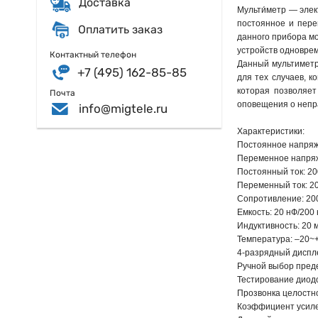
Доставка
Мульти́метр — эле
постоянное и пере
Оплатить заказ
данного прибора мо
устройств одновре
Контактный телефон
Данный мультиметр
+7 (495) 162-85-85
для тех случаев, к
которая позволяет
Почта
оповещения о непр
info@migtele.ru
Характеристики:
Постоянное напряже
Переменное напряже
Постоянный ток: 200
Переменный ток: 200
Сопротивление: 20
Емкость: 20 нФ/200
Индуктивность: 20 м
Температура: –20~+
4-разрядный диспл
Ручной выбор пред
Тестирование диод
Прозвонка целостн
Коэффициент усиле