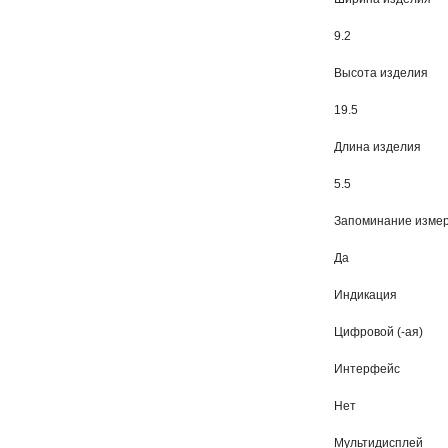
9.2
Высота изделия
19.5
Длина изделия
5.5
Запоминание измер
Да
Индикация
Цифровой (-ая)
Интерфейс
Нет
Мультидисплей