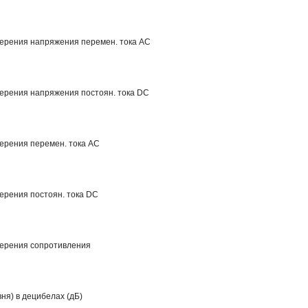
мерения напряжения перемен. тока AC
мерения напряжения постоян. тока DC
ерения перемен. тока AC
ерения постоян. тока DC
мерения сопротивления
ня) в децибелах (дБ)