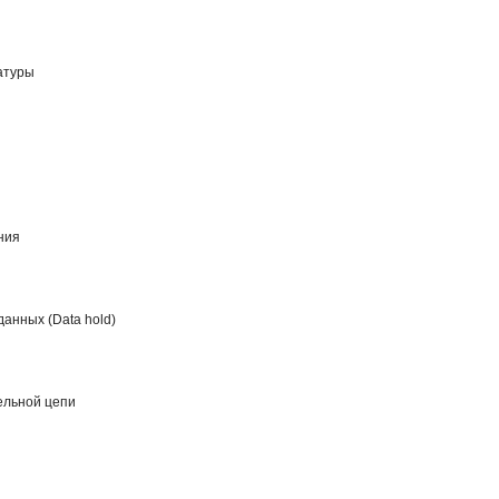
атуры
ы
ния
анных (Data hold)
ельной цепи