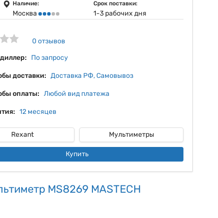
11%
Наличие:
Срок поставки:
Москва
1-3 рабочих дня
12%
13%
0 отзывов
14%
 диллер:
По запросу
обы доставки:
Доставка РФ, Самовывоз
обы оплаты:
Любой вид платежа
тия:
12 месяцев
Rexant
Мультиметры
Купить
ультиметр MS8269 MASTECH