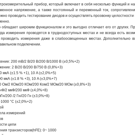
ктроизмерительный прибор, который включает в себя несколько функций и 
менное напряжение, а также постоянный и переменный ток, сопротивление
жно проводить тестирование диодов и осуществлять прозвонку целостности 
менно.
 обладает широким функционалом и это выгодно отличает его от других. 
огда измерения проводятся в труднодоступных местах и не всегда есть воз
 проводить измерения даже в слабоосвещенных местах. Дополнительно вх
авильном подключении.
ние: 200 mВ/2 В/20 В/200 В/1000 В (±0,5%+2)
ние: 2 В/20 В/200 В/750 В (0,8%+3)
 мкА (±1.5 % +1), 10 A (±2,0%+5)
 мкА (±1.8 % +3), 10 A (±3,0%+7)
0 Ом/2 КОм/20 КОм/200 Ком/2 МОм/20 МОм (±0,8%+3)
 нФ/2 мкФ/200 мкФ (±4,0%+8)
Гн/200 /2 Гн//20 Гн (±3,0%+8)
1000 °C (±2,0%+2)
ей
ела измерений
ов
ости цепи
ния транзисторов(hFE): 0~ 1000