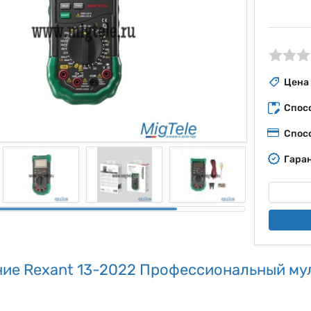
ые
Цена
Спос
Спос
Гаран
ие Rexant 13-2022 Профессиональный м