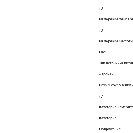
Да
Измерение темпер
Да
Измерение частот
Нет
Тип источника пита
«Крона»
Режим сохранения д
Да
Категория измерит
Категория III
Напряжение