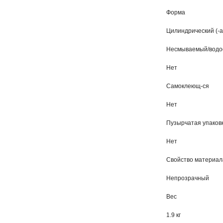
Форма
Цилиндрический (-а
Несмываемый/водос
Нет
Самоклеющ-ся
Нет
Пузырчатая упаков
Нет
Свойство материал
Непрозрачный
Вес
1.9 кг