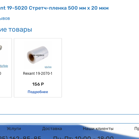
nt 19-5020 Стретч-пленка 500 мм х 20 мкм
зывов
ие товары
0
Rexant 19-2070-1
156 Р
Подробнее
Услуги
Доставка
Наши клиенты
П
495) 162-85-85
Пн-Пт: 10:00 - 18:00