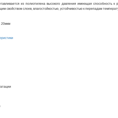
отавливается из полиэтилена высокого давления имеющая способность к 
им свойством слоев, влагостойкостью, устойчивостью к перепадам температу
 20мкм
еристики
уатации
е