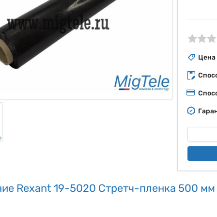
ые
Цена
Спос
Спос
Гаран
ие Rexant 19-5020 Стретч-пленка 500 мм 