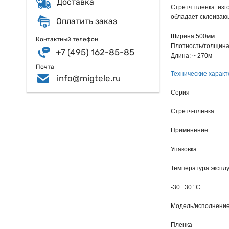
Доставка
Стретч пленка изг
обладает склеивающ
Оплатить заказ
Ширина 500мм
Контактный телефон
Плотность/толщина
+7 (495) 162-85-85
Длина: ~ 270м
Почта
Технические характ
info@migtele.ru
Серия
Стретч-пленка
Применение
Упаковка
Температура экспл
-30...30 °C
Модель/исполнени
Пленка