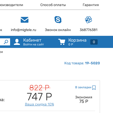
роизводители
Способ оплаты
Гарантия
ок
info@migtele.ru
Звонок онлайн
368776381
Кабинет
Корзина
0
Войти на сайт
0
Р
км
Код товара:
19-5020
822 Р
В закладки
747 Р
Экономия
а:
75 Р
Ваша скидка 10%