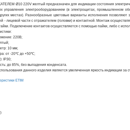
АТЕЛЕМ Ø10 220V желтый предназначен для индикации состояния электриче
х управления электрооборудованием (в электрощитах, промышленном обо
 других местах). Разнообразные цветовые варианты исполнения позволяют 
ей - лицевой части с отражателем (головки) и контактной. Монтаж осуществ
гайки. Подключение контактов осуществляется с помощью пайки, либо с испо
истики:
жение: 220В;
лтый;
тр: 10 мм;
ра: от -20℃ до +50℃;
: IP30;
ть: до 85%, без выпадения конденсата.
ользования данного изделия является увеличенная яркость индикации за сч
еристики ETIM
)