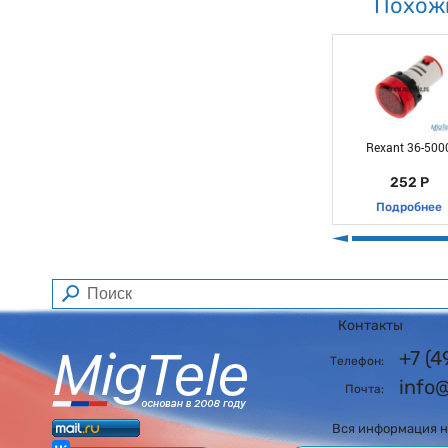
Похож
Rexant 36-500
252 Р
Подробнее
Контакты
+7 (
Телефон:
info
Почта:
Вся информация на