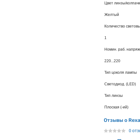
Цвет линзы/колпач
Желтый
Количество светов
1
Номин. раб. напря
220...220
Тип цоколя лампы
Светодиод. (LED)
Тип линзы
Плоская (-ий)
Отзывы о Rex
0 от