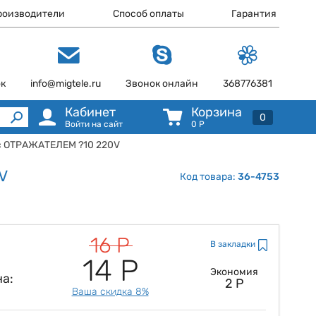
роизводители
Способ оплаты
Гарантия
ок
info@migtele.ru
Звонок онлайн
368776381
Кабинет
Корзина
0
Войти на сайт
0
Р
 c ОТРАЖАТЕЛЕМ ?10 220V
V
Код товара:
36-4753
16 Р
В закладки
14 Р
Экономия
а:
2 Р
Ваша скидка 8%