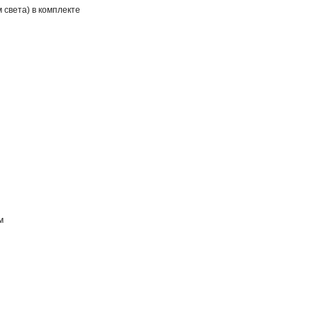
 света) в комплекте
м