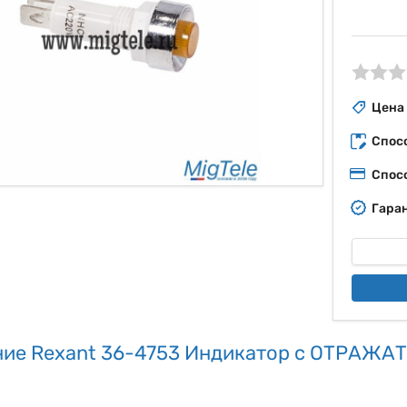
ые
Цена
Спос
Спос
Гаран
ие Rexant 36-4753 Индикатор c ОТРАЖАТ