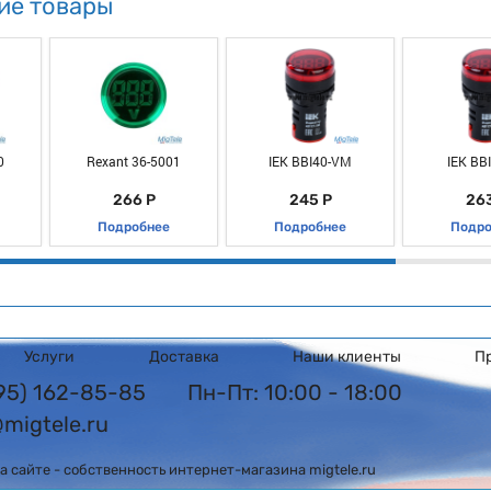
ие товары
0
Rexant 36-5001
IEK BBI40-VM
IEK BB
266 Р
245 Р
263
Подробнее
Подробнее
Подро
Услуги
Доставка
Наши клиенты
П
495) 162-85-85
Пн-Пт: 10:00 - 18:00
@migtele.ru
 сайте - собственность интернет-магазина migtele.ru