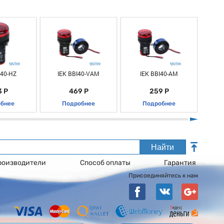
I40-HZ
IEK BBI40-VAM
IEK BBI40-AM
R
 Р
469 Р
259 Р
бнее
Подробнее
Подробнее
Найти
роизводители
Способ оплаты
Гарантия
Присоединяйтесь к нам