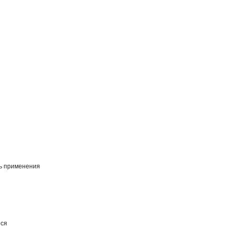
ь применения
ся