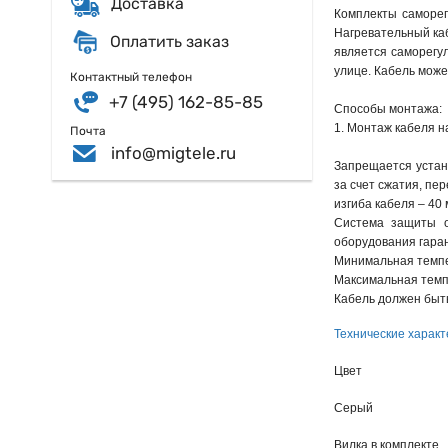
Доставка
Комплекты саморег
Нагревательный каб
Оплатить заказ
является саморегу
улице. Кабель може
Контактный телефон
+7 (495) 162-85-85
Способы монтажа:
1. Монтаж кабеля н
Почта
info@migtele.ru
Запрещается устан
за счет сжатия, пе
изгиба кабеля – 40 
Система защиты о
оборудования гара
Минимальная темпе
Максимальная темп
Кабель должен быть
Технические характ
Цвет
Серый
Вилка в комплекте