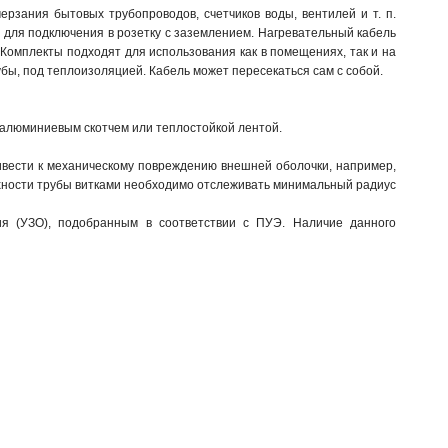
ания бытовых трубопроводов, счетчиков воды, вентилей и т. п.
 для подключения в розетку с заземлением. Нагревательный кабель
Комплекты подходят для использования как в помещениях, так и на
убы, под теплоизоляцией. Кабель может пересекаться сам с собой.
 алюминиевым скотчем или теплостойкой лентой.
ривести к механическому повреждению внешней оболочки, например,
ерхности трубы витками необходимо отслеживать минимальный радиус
я (УЗО), подобранным в соответствии с ПУЭ. Наличие данного