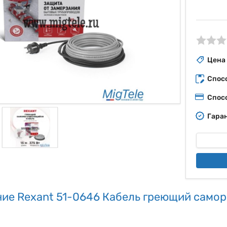
ые
Цена
Спос
Спос
Гаран
ие Rexant 51-0646 Кабель греющий само