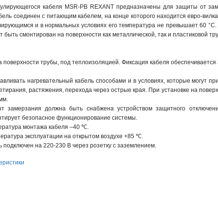
улирующегося кабеля MSR-PB REXANT предназначены для защиты от замерз
ель соединен с питающим кабелем, на конце которого находится евро-вилка
лирующимся и в нормальных условиях его температура не превышает 60 °C. 
т быть смонтирован на поверхности как металлической, так и пластиковой тр
а поверхности трубы, под теплоизоляцией. Фиксация кабеля обеспечивается
авливать нагревательный кабель способами и в условиях, которые могут п
ретирания, растяжения, перехода через острые края. При установке на пов
мм.
т замерзания должна быть снабжена устройством защитного отключени
нтирует безопасное функционирование системы.
ратура монтажа кабеля –40 ℃.
ература эксплуатации на открытом воздухе +85 ℃.
 подключен на 220-230 В через розетку с заземлением.
еристики