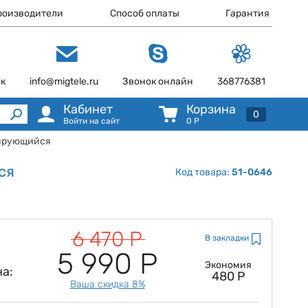
роизводители
Способ оплаты
Гарантия
ок
info@migtele.ru
Звонок онлайн
368776381
Кабинет
Корзина
0
Войти на сайт
0
Р
лирующийся
ся
Код товара:
51-0646
6 470 Р
В закладки
5 990 Р
Экономия
а:
480 Р
Ваша скидка 8%