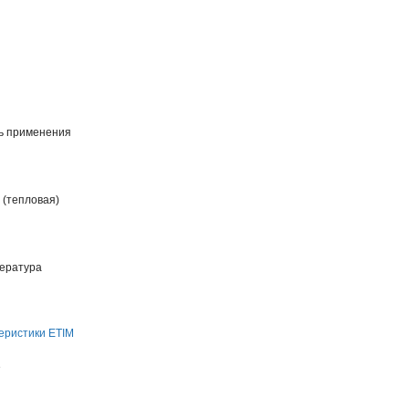
ь применения
 (тепловая)
пература
еристики ETIM
е