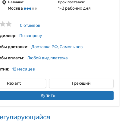
8%
Наличие:
Срок поставки:
Москва
1-3 рабочих дня
9%
10%
0 отзывов
11%
 диллер:
По запросу
обы доставки:
Доставка РФ, Самовывоз
обы оплаты:
Любой вид платежа
тия:
12 месяцев
Rexant
Греющий
Купить
регулирующийся