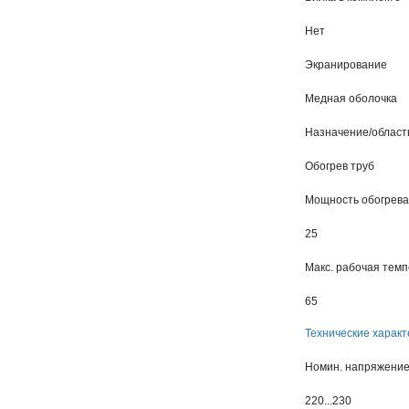
Нет
Экранирование
Медная оболочка
Назначение/област
Обогрев труб
Мощность обогрева
25
Макс. рабочая тем
65
Технические характ
Номин. напряжени
220...230