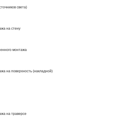
сточников света)
ажа на стену
оенного монтажа
жа на поверхность (накладной)
ажа на траверсе