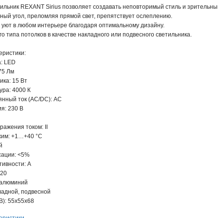
ильник REXANT Sirius позволяет создавать неповторимый стиль и зрительн
ый угол, преломляя прямой свет, препятствует ослеплению.
 уют в любом интерьере благодаря оптимальному дизайну.
о типа потолков в качестве накладного или подвесного светильника.
еристики:
а: LED
75 Лм
ка: 15 Вт
ра: 4000 К
нный ток (AC/DC): АС
я: 230 В
ражения током: II
им: +1…+40 °С
й
сации: <5%
тивности: A
P20
 алюминий
ладной, подвесной
В): 55х55х68