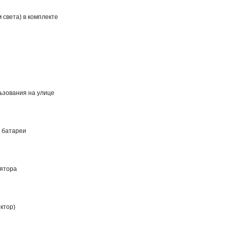
 света) в комплекте
ьзования на улице
 батареи
лятора
ктор)