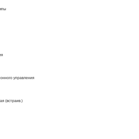
ампы
ия
ионного управления
я (встраив.)