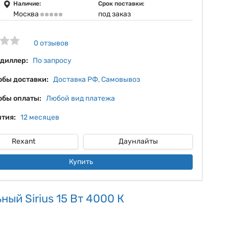
7%
Наличие:
Срок поставки:
Москва
под заказ
8%
9%
0 отзывов
10%
 диллер:
По запросу
обы доставки:
Доставка РФ, Самовывоз
обы оплаты:
Любой вид платежа
тия:
12 месяцев
Rexant
Даунлайты
Купить
ый Sirius 15 Вт 4000 К