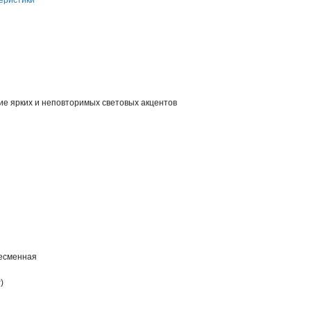
еристики
ие ярких и неповторимых световых акцентов
несменная
)