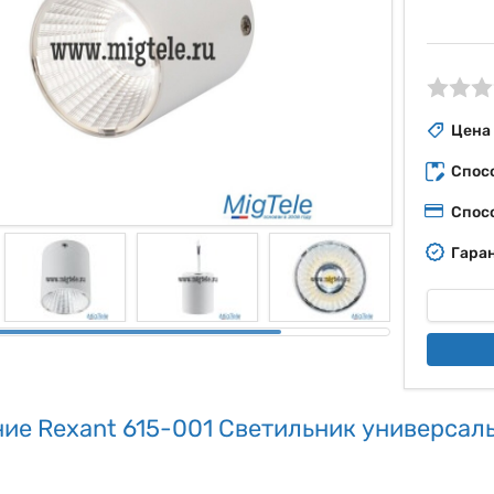
ые
Цена
Спос
Спос
Гаран
ие Rexant 615-001 Светильник универсальн