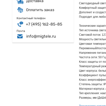
Доставка
Светодиодный свет
Комфортный защитн
Оплатить заказ
Дополнит и создаст
Подходит для любог
Контактный телефон
+7 (495) 162-85-85
Технические характ
Тип источника свет
Почта
Световой поток: 12
info@migtele.ru
Мощность светильни
Цветовая температу
Переменный/постоя
Напряжение питани
Частота сети: 50 Гц
Класс защиты от по
Температурный реж
Цвет корпуса: белы
Коэффициент пуль
Класс энергоэффек
Степень защиты: I
Материал корпуса:
Тип крепления: нак
Размеры, мм (ДхШх