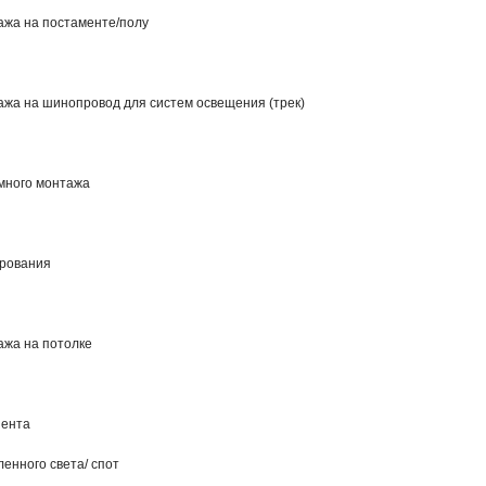
ажа на постаменте/полу
ажа на шинопровод для систем освещения (трек)
много монтажа
ирования
ажа на потолке
нента
енного света/ спот