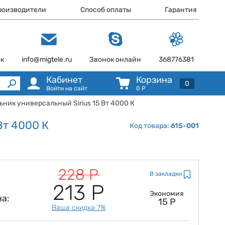
роизводители
Способ оплаты
Гарантия
ок
info@migtele.ru
Звонок онлайн
368776381
Кабинет
Корзина
0
Войти на сайт
0
Р
ьник универсальный Sirius 15 Вт 4000 К
Вт 4000 К
Код товара:
615-001
228 Р
В закладки
213 Р
Экономия
а:
15 Р
Ваша скидка 7%