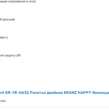
кация напряжения в сети)
ой (разъем)
(мест)
ни защиты (IP)
ant KR-78-0632 Розетка двойная KRANZ HAPPY Яичница
зыва