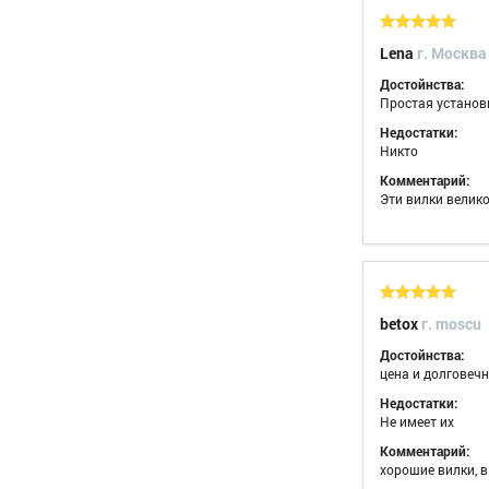
Lena
г. Москва
Достойнства:
Простая установ
Недостатки:
Никто
Комментарий:
Эти вилки велико
betox
г. moscu
Достойнства:
цена и долговеч
Недостатки:
Не имеет их
Комментарий:
хорошие вилки, 