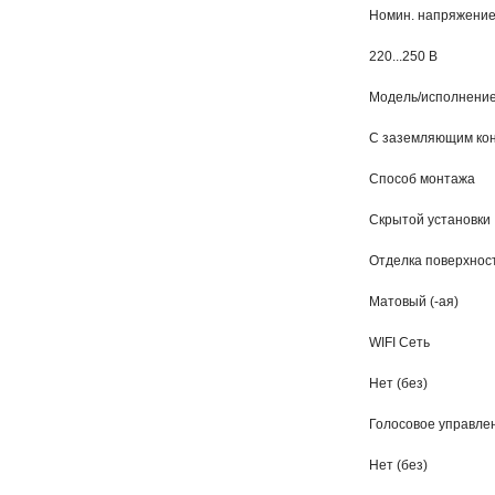
Номин. напряжени
220...250 В
Модель/исполнени
С заземляющим ко
Способ монтажа
Скрытой установки
Отделка поверхнос
Матовый (-ая)
WIFI Сеть
Нет (без)
Голосовое управле
Нет (без)