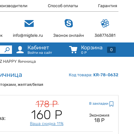
роизводители
Способ оплаты
Гарантия
ок
info@migtele.ru
Звонок онлайн
368776381
Кабинет
Корзина
0
Войти на сайт
0
Р
NZ HAPPY Яичница
Яичница
Код товара:
KR-78-0632
торками, желтая/белая
178 Р
В закладки
160 Р
Экономия
а:
18 Р
Ваша скидка 11%