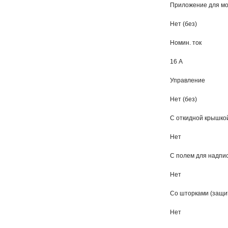
Приложение для мо
Нет (без)
Номин. ток
16 А
Управление
Нет (без)
С откидной крышко
Нет
С полем для надпи
Нет
Со шторками (защи
Нет