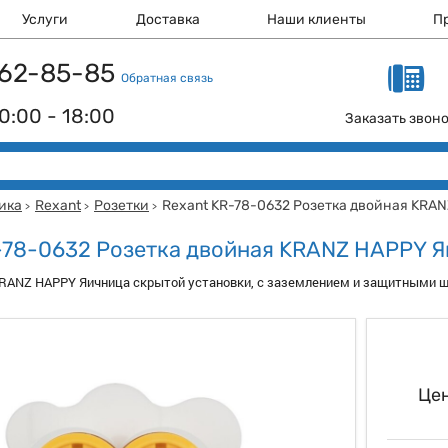
Услуги
Доставка
Наши клиенты
П
 162-85-85
Обратная связь
0:00 - 18:00
Заказать звон
ика
Rexant
Розетки
Rexant KR-78-0632 Розетка двойная KRA
>
>
>
-78-0632 Розетка двойная KRANZ HAPPY 
KRANZ HAPPY Яичница скрытой установки, с заземлением и защитными ш
Цен