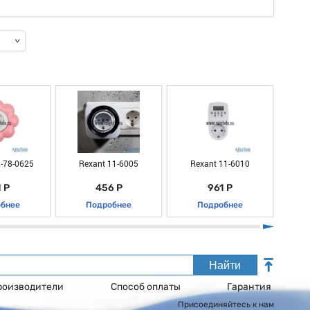
-78-0625
Rexant 11-6005
Rexant 11-6010
R
 Р
456 Р
961 Р
бнее
Подробнее
Подробнее
Найти
роизводители
Способ оплаты
Гарантия
Присоединяйтесь к нам