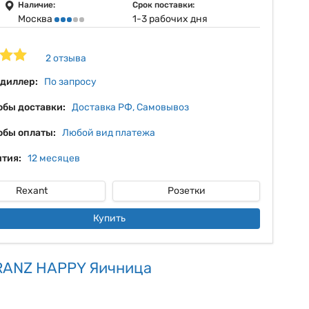
11%
Наличие:
Срок поставки:
Москва
1-3 рабочих дня
12%
13%
2 отзыва
14%
 диллер:
По запросу
обы доставки:
Доставка РФ, Самовывоз
обы оплаты:
Любой вид платежа
тия:
12 месяцев
Rexant
Розетки
Купить
KRANZ HAPPY Яичница