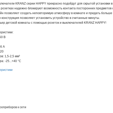
ключатели KRANZ серии HAPPY прекрасно подойдут для скрытой установки в 
 розетках надежно блокируют возможность контакта посторонних предметов 
н позволяет создать неповторимую атмосферу в комнате и придать больше я
 конструкция позволяет установить устройство в считанные минуты.
ьер детской комнаты с помощью розеток и выключателей KRANZ HAPPY!
еристики:
50 В
6 А
P20
в: 1,5-2,5 мм²
: -25...+40 °С
еристики
роприборов к сети