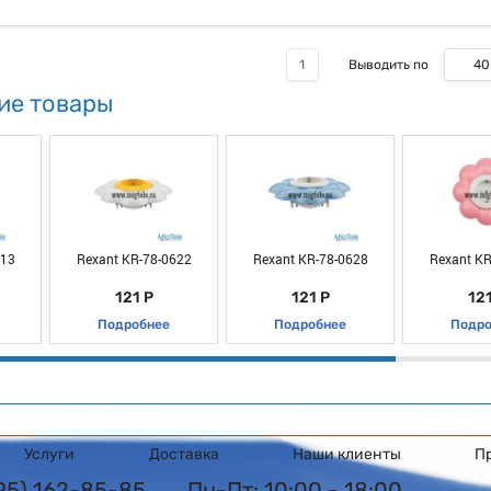
40
1
Выводить по
ие товары
813
Rexant KR-78-0622
Rexant KR-78-0628
Rexant KR
121 Р
121 Р
121
Подробнее
Подробнее
Подро
Услуги
Доставка
Наши клиенты
П
495) 162-85-85
Пн-Пт: 10:00 - 18:00