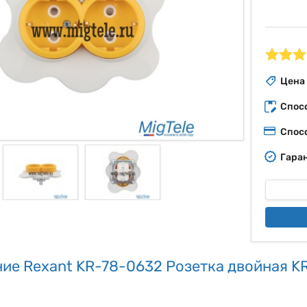
ые
Цена
Спос
Спос
Гаран
ие Rexant KR-78-0632 Розетка двойная 