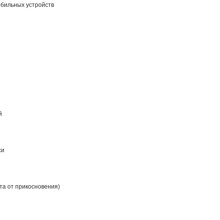
бильных устройств
й
си
та от прикосновения)