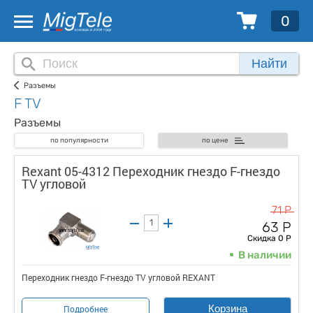
0
Найти
Разъемы
F TV
Разъемы
по популярности
по цене
Rexant 05-4312 Переходник гнездо F-гнездо
TV угловой
71 Р
63 Р
Скидка 0 Р
В наличии
Переходник гнездо F-гнездо TV угловой REXANT
Корзина
Подробнее