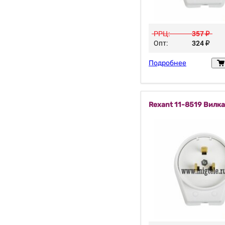
РРЦ:
357
у
Опт:
324
у
Подробнее
Rexant 11-8519 Вилк