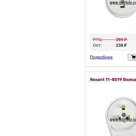
РРЦ:
269
у
Опт:
238
у
Подробнее
Rexant 11-8519 Вилк