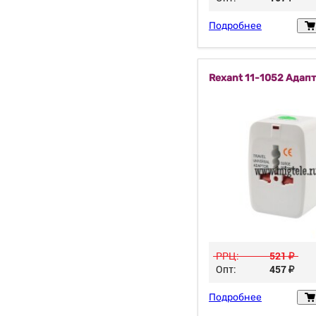
Подробнее
Rexant 11-1052 Адап
РРЦ:
521
у
Опт:
457
у
Подробнее