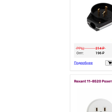
РРЦ:
214
у
Опт:
196
у
Подробнее
Rexant 11-8520 Розе