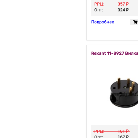
РРЦ:
357
у
Опт:
324
у
Подробнее
Rexant 11-8927 Вилк
РРЦ:
181
у
Опт:
167
у