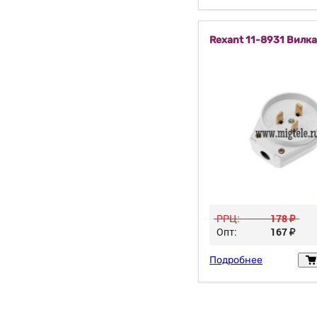
Rexant 11-8931 Вилка
РРЦ:
178
у
Опт:
167
у
Подробнее