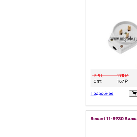
РРЦ:
178
у
Опт:
167
у
Подробнее
Rexant 11-8930 Вилк