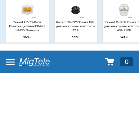
Rexant KR-78-0632 
Rexant 11-8927 Вилка ВШ 
Rexant 11-8519 Вилка  
Розетка двойная KRANZ 
для электрической плиты 
для электрической плит
HAPPY Яичница
32 А
40А 250В
у
у
у
160
167
324
0