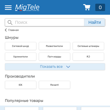
0
Найти
Главная
Шнуры
Сетевой шнур
Разветвители
Сетевые штекеры
Удлинители
Патч корды
RJ
Показать все
Производители
IEK
Rexant
Популярные товары