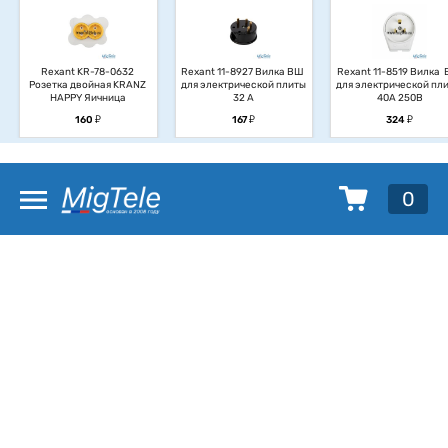
Rexant KR-78-0632 
Rexant 11-8927 Вилка ВШ 
Rexant 11-8519 Вилка  
Розетка двойная KRANZ 
для электрической плиты 
для электрической плит
HAPPY Яичница
32 А
40А 250В
у
у
у
160
167
324
0