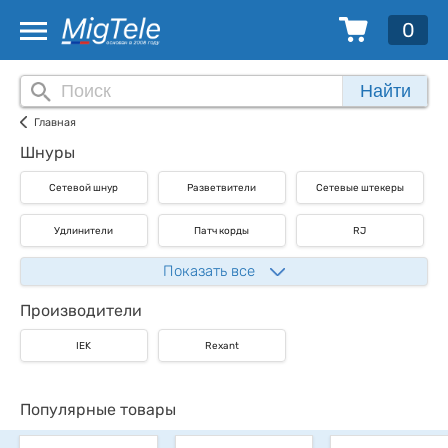
0
Найти
Главная
Шнуры
Сетевой шнур
Разветвители
Сетевые штекеры
Удлинители
Патч корды
RJ
Показать все
Производители
IEK
Rexant
Популярные товары