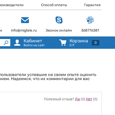
роизводители
Способ оплаты
Гарантия
ок
info@migtele.ru
Звонок онлайн
368776381
Кабинет
Корзина
0
Войти на сайт
0
Р
 пользователи успевшие на своем опыте оценить
ием. Надеемся, что их комментарии для вас
Полезный отзыв?
Да
(
0
)
Нет
(
0
)