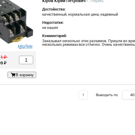
Юров Юрий Петрович
г. Пермь
Достойнства:
качественный, нормальная цена, надежный
ые
Недостатки:
не нашел
Комментарий:
Заказывал несколько этих разъемов. Пришли во врем
нескольких режимах-все отлично. Очень качественн
11
у
99
у
В корзину
40
1
Выводить по