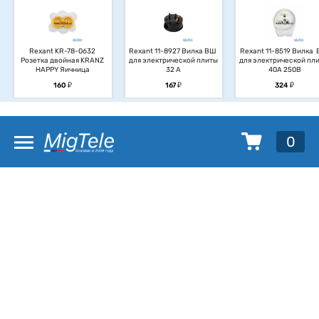
Rexant KR-78-0632 
Rexant 11-8927 Вилка ВШ 
Rexant 11-8519 Вилка  
Розетка двойная KRANZ 
для электрической плиты 
для электрической плит
HAPPY Яичница
32 А
40А 250В
у
у
у
160
167
324
0