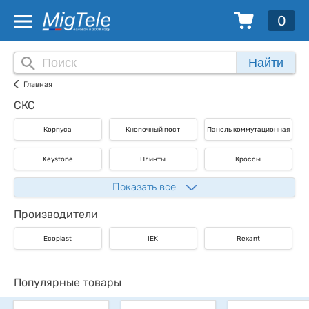
0
Найти
Главная
СКС
Корпуса
Кнопочный пост
Панель коммутационная
Keystone
Плинты
Кроссы
Показать все
Производители
Ecoplast
IEK
Rexant
Популярные товары