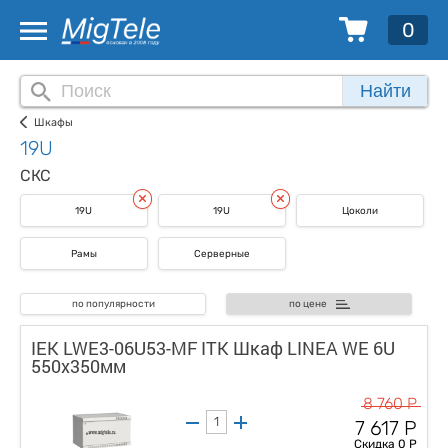
0
Найти
Шкафы
19U
СКС
19U
19U
Цоколи
Рамы
Серверные
по популярности
по цене
IEK LWE3-06U53-MF ITK Шкаф LINEA WE 6U
550x350мм
8 760 Р
7 617 Р
Скидка 0 Р