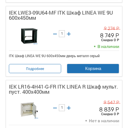
IEK LWE3-09U64-MF ITK Шкаф LINEA WE 9U
600x450мм
9 274 Р
8 749 Р
Скидка 0 Р
В наличии
ITK Шкаф LINEA WE 9U 600x450мм дверь металл серый
Корзина
Подробнее
IEK LR16-4H41-G-FR ITK LINEA R Шкаф мульт.
пуст. 400х400мм
9 547 Р
8 839 Р
Скидка 0 Р
Нет в наличии