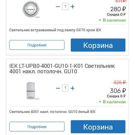
у
311
у
280
у
Скидка 0
В наличии
Светильник встраиваемый под лампу GX70 хром IEK
Корзина
Подробнее
IEK LT-UPB0-4001-GU10-1-K01 Светильник
4001 накл. потолочн. GU10
у
325
у
306
у
Скидка 0
В наличии
Светильник 4001 накл. потолочн. GU10 белый IEK
Корзина
Подробнее