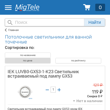
0
Найти
Главная
Потолочные светильники для ванной
точечные
Сортировка по:
по названию
по цене
по рейтингу
IEK LUVB0-GX53-1-K23 Светильник
встраиваемый под лампу GX53
у
129
у
119
у
Скидка 0
Нет в наличии
Светильник встраиваемый под лампу GX53 хром IEK