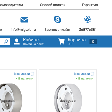
роизводители
Способ оплаты
Гарантия
ок
info@migtele.ru
Звонок онлайн
368776381
Кабинет
Корзина
0
Войти на сайт
0
Р
В закладки
В закладки
В наличии
В наличии