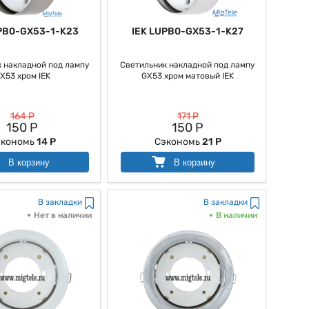
PB0-GX53-1-K23
IEK LUPB0-GX53-1-K27
 накладной под лампу
Светильник накладной под лампу
X53 хром IEK
GX53 хром матовый IEK
164 Р
171 Р
150 Р
150 Р
экономь
14 Р
Сэкономь
21 Р
В корзину
В корзину
В закладки
В закладки
Нет в наличии
В наличии