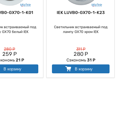
VB0-GX70-1-K01
IEK LUVB0-GX70-1-K23
ик встраиваемый под
Светильник встраиваемый под
 GX70 белый IEK
лампу GX70 хром IEK
280 Р
311 Р
259 Р
280 Р
экономь
21 Р
Сэкономь
31 Р
В корзину
В корзину