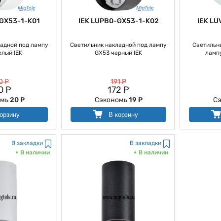
GX53-1-K01
IEK LUPB0-GX53-1-K02
IEK LU
адной под лампу
Светильник накладной под лампу
Светильн
лый IEK
GX53 черный IEK
лампу
0 Р
191 Р
0 Р
172 Р
омь
20 Р
Сэкономь
19 Р
С
орзину
В корзину
В закладки
В закладки
В наличии
В наличии