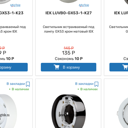
GX53-1-K23
IEK LUVB0-GX53-1-K27
IEK LU
ые
траиваемый под
Светильник встраиваемый под
Светильник
3 хром IEK
лампу GX53 хром матовый IEK
G
9 Р
145 Р
9 Р
135 Р
омь
10 Р
Сэкономь
10 Р
С
орзину
В корзину
В закладки
В закладки
В наличии
В наличии