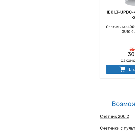
IEK LT-UPB0-
K
Светильник 4001
GU10 бе
32
30
Сэкон
В к
Возмож
Счетчик 200 2
Счетчики с пуль