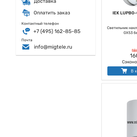
Доставка
Оплатить заказ
IEK LUPB0-
Контактный телефон
Светильник накл
+7 (495) 162-85-85
GX53 бе
Почта
info@migtele.ru
18
16
Сэкон
В к