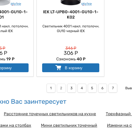
4001-GU10-1-
IEK LT-UPB0-4001-GU10-1-
01
K02
 накл. потолочн.
Светильник 4001 накл. потолочн.
лый IEK
GU10 черный IEK
5 Р
346 Р
6 Р
306 Р
омь
19 Р
Сэкономь
40 Р
орзину
В корзину
1
2
3
4
5
6
7
Выв
но Вас заинтересует
Расстояние точечных светильников на кухне
Трехфазный 
тами на столбах
Мини светильник точечный
Измени на 