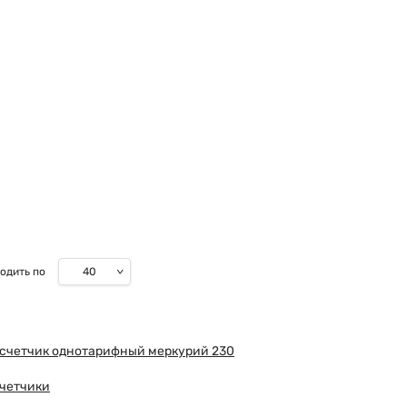
40
одить по
счетчик однотарифный меркурий 230
счетчики