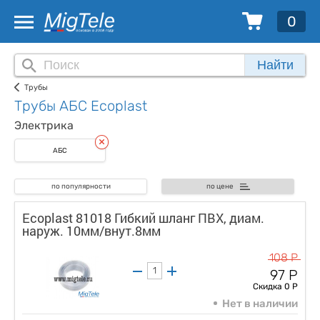
0
Найти
Трубы
Трубы АБС Ecoplast
Электрика
АБС
по популярности
по цене
Ecoplast 81018 Гибкий шланг ПВХ, диам.
наруж. 10мм/внут.8мм
108 Р
97 Р
Скидка 0 Р
Нет в наличии