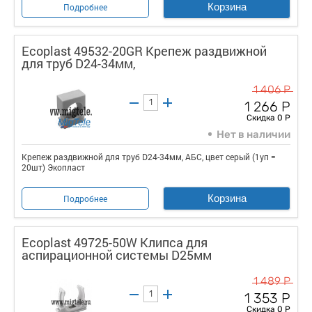
Корзина
Подробнее
Ecoplast 49532-20GR Крепеж раздвижной
для труб D24-34мм,
1 406 Р
1 266 Р
Скидка 0 Р
Нет в наличии
Крепеж раздвижной для труб D24-34мм, АБС, цвет серый (1уп =
20шт) Экопласт
Корзина
Подробнее
Ecoplast 49725-50W Клипса для
аспирационной системы D25мм
1 489 Р
1 353 Р
Скидка 0 Р