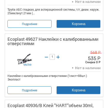
Нет в наличии
Труба АБС гладкая, для аспирационной системы, т/г, диам. наруж.
25мм/внут.21мм (...
Корзина
Подробнее
Ecoplast 49627 Наклейки с калиброванными
отверстиями
568 Р
535 Р
Скидка 0 Р
Нет в наличии
Наклейки с калиброванными отверстиями (1лист=88шт.)
Экопласт
Корзина
Подробнее
Ecoplast 40936/B Клей "HART"объем 30ml,