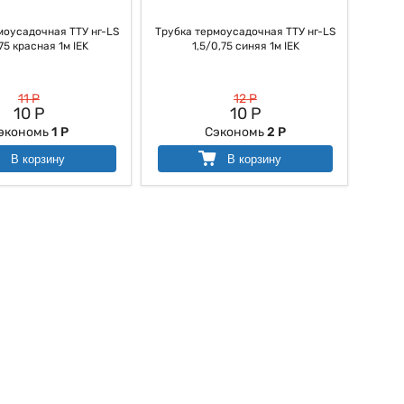
моусадочная ТТУ нг-LS
Трубка термоусадочная ТТУ нг-LS
,75 красная 1м IEK
1,5/0,75 синяя 1м IEK
11 Р
12 Р
10 Р
10 Р
экономь
1 Р
Сэкономь
2 Р
В корзину
В корзину