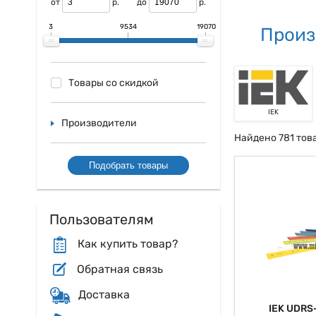
от
р.
до
р.
3
9534
19070
Произ
Товары со скидкой
IEK
Производители
Найдено 781 тов
Подобрать товары
Пользователям
Как купить товар?
Обратная связь
Доставка
IEK UDRS