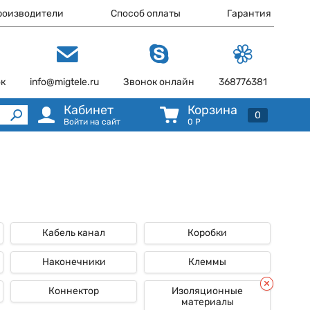
роизводители
Способ оплаты
Гарантия
ок
info@migtele.ru
Звонок онлайн
368776381
Кабинет
Корзина
0
Войти на сайт
0
Р
Кабель канал
Коробки
Наконечники
Клеммы
Коннектор
Изоляционные
материалы