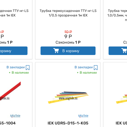
дочная ТТУ нг-LS
Трубка термоусадочная ТТУ нг-LS
Трубка тер
ная 1м IEK
1/0,5 прозрачная 1м IEK
1,0/0,5мм, 
п
 Р
10 Р
 Р
9 Р
омь
1 Р
Сэкономь
1 Р
С
орзину
В корзину
В закладки
В закладки
В наличии
В наличии
55-1004
IEK UDRS-D15-1-K05
IEK U