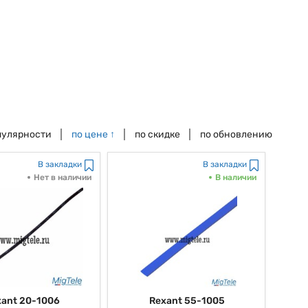
пулярности
по цене
↑
по скидке
по обновлению
В закладки
В закладки
Нет в наличии
В наличии
xant 20-1006
Rexant 55-1005