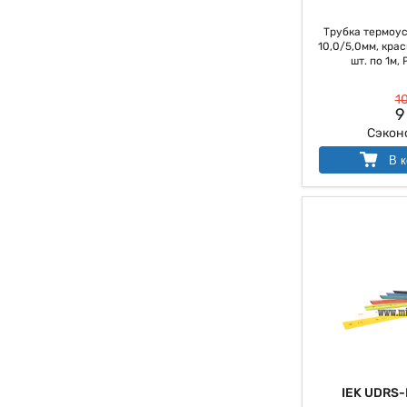
Трубка термоу
10,0/5,0мм, крас
шт. по 1м, 
10
9
Сэкон
В к
IEK UDRS-