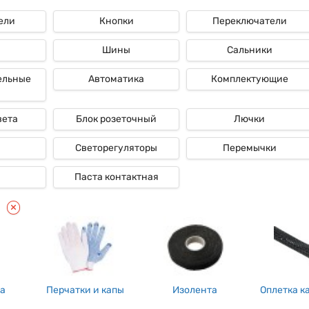
ели
Кнопки
Переключатели
ые
Шины
Сальники
ельные
Автоматика
Комплектующие
вета
Блок розеточный
Лючки
Светорегуляторы
Перемычки
Паста контактная
ка
Перчатки и капы
Изолента
Оплетка к