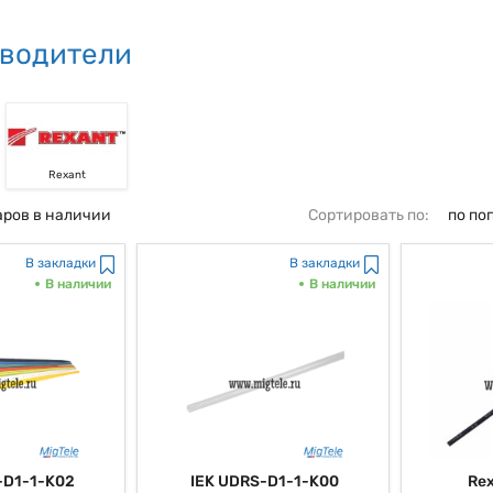
водители
Rexant
аров в наличии
Сортировать по:
по по
В закладки
В закладки
В наличии
В наличии
-D1-1-K02
IEK UDRS-D1-1-K00
Re