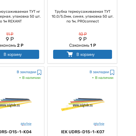
моусаживаемая ТУТ нг
Трубка термоусаживаемая ТУТ
черная, упаковка 50 шт.
10,0/5,0мм, синяя, упаковка 50 шт.
о 1м REXANT
по 1м, PROconnect
11 Р
10 Р
9 Р
9 Р
экономь
2 Р
Сэкономь
1 Р
В корзину
В корзину
В закладки
В закладки
В наличии
В наличии
DRS-D15-1-K04
IEK UDRS-D15-1-K07