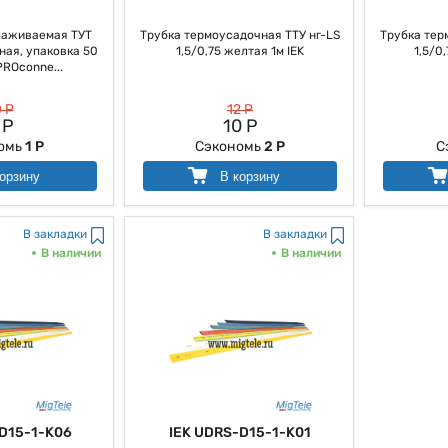
саживаемая ТУТ
Трубка термоусадочная ТТУ нг-LS
Трубка тер
ная, упаковка 50
1,5/0,75 желтая 1м IEK
1,5/0
PROconne...
 Р
12 Р
 Р
10 Р
омь
1 Р
Сэкономь
2 Р
С
орзину
В корзину
В закладки
В закладки
В наличии
В наличии
D15-1-K06
IEK UDRS-D15-1-K01