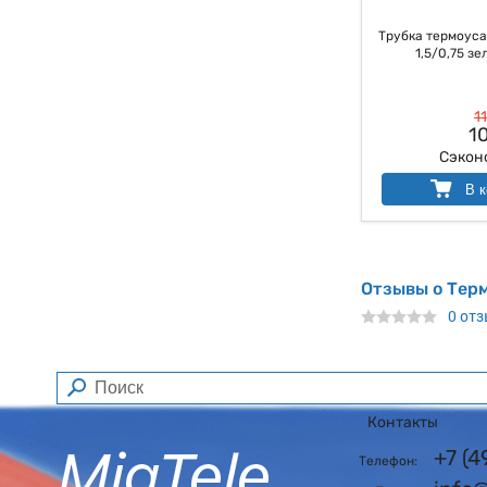
Трубка термоуса
1,5/0,75 зе
11
10
Сэкон
В к
Отзывы о Тер
0 от
Контакты
+7 (
Телефон: