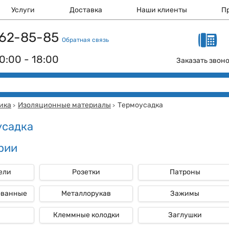
Услуги
Доставка
Наши клиенты
П
 162-85-85
Обратная связь
0:00 - 18:00
Заказать звон
ика
Изоляционные материалы
Термоусадка
>
>
усадка
рии
ели
Розетки
Патроны
ованные
Металлорукав
Зажимы
Клеммные колодки
Заглушки