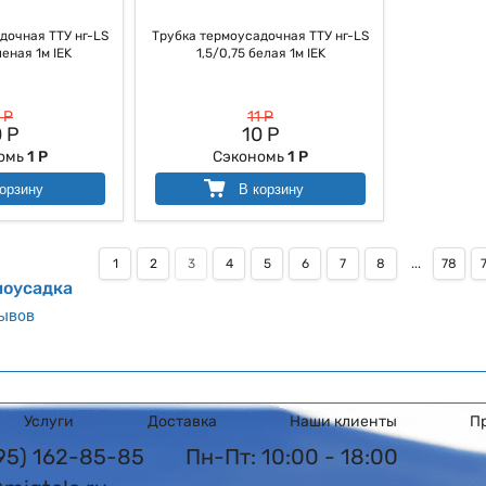
дочная ТТУ нг-LS
Трубка термоусадочная ТТУ нг-LS
леная 1м IEK
1,5/0,75 белая 1м IEK
 Р
11 Р
 Р
10 Р
омь
1 Р
Сэкономь
1 Р
орзину
В корзину
1
2
3
4
5
6
7
8
...
78
моусадка
зывов
Услуги
Доставка
Наши клиенты
П
495) 162-85-85
Пн-Пт: 10:00 - 18:00