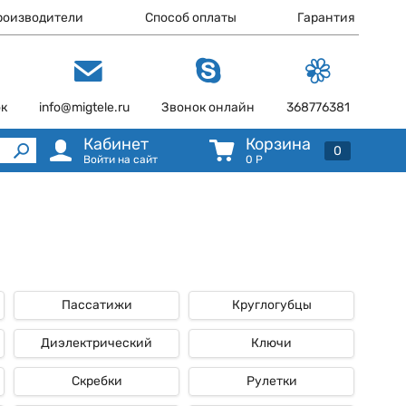
роизводители
Способ оплаты
Гарантия
ок
info@migtele.ru
Звонок онлайн
368776381
Кабинет
Корзина
0
Войти на сайт
0
Р
Пассатижи
Круглогубцы
Диэлектрический
Ключи
Скребки
Рулетки