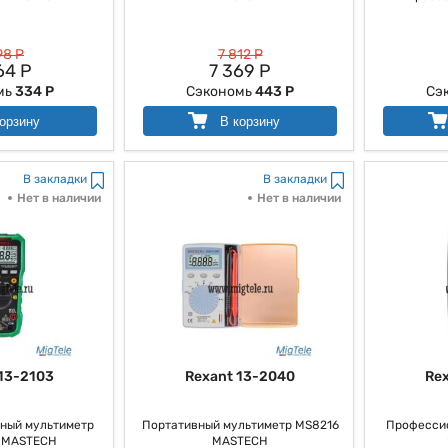
98 Р
7 812 Р
64 Р
7 369 Р
мь
334 Р
Сэкономь
443 Р
Сэ
орзину
В корзину
В закладки
В закладки
Нет в наличии
Нет в наличии
13-2103
Rexant 13-2040
Re
ный мультиметр
Портативный мультиметр MS8216
Професси
 MASTECH
MASTECH