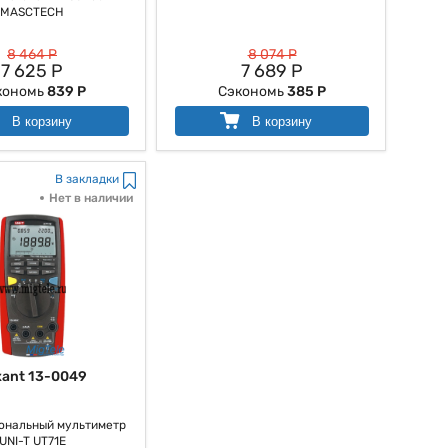
MASCTECH
8 464 Р
8 074 Р
7 625 Р
7 689 Р
кономь
839 Р
Сэкономь
385 Р
В корзину
В корзину
В закладки
Нет в наличии
xant 13-0049
ональный мультиметр
UNI-T UT71E