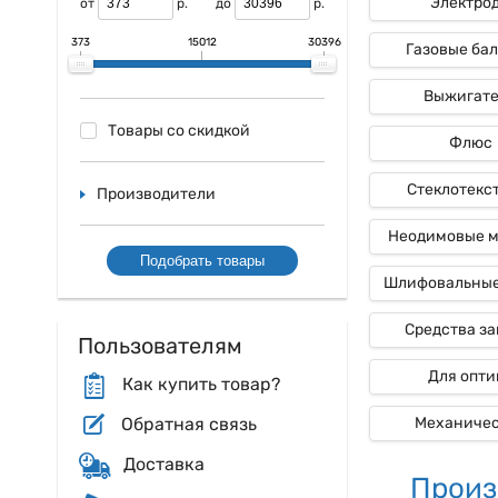
Электро
от
р.
до
р.
373
15012
30396
Газовые ба
Выжигат
Товары со скидкой
Флюс
Стеклотекс
Производители
Неодимовые 
Подобрать товары
Шлифовальные
Средства з
Пользователям
Для опти
Как купить товар?
Обратная связь
Механиче
Доставка
Произ