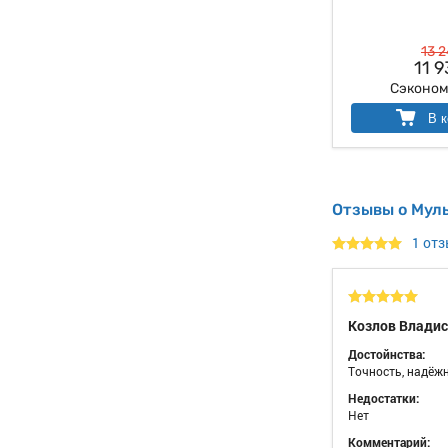
13 2
11 9
Сэконо
В к
Отзывы о Мул
1 от
Козлов Владис
Достойнства:
Точность, надёж
Недостатки:
Нет
Комментарий: