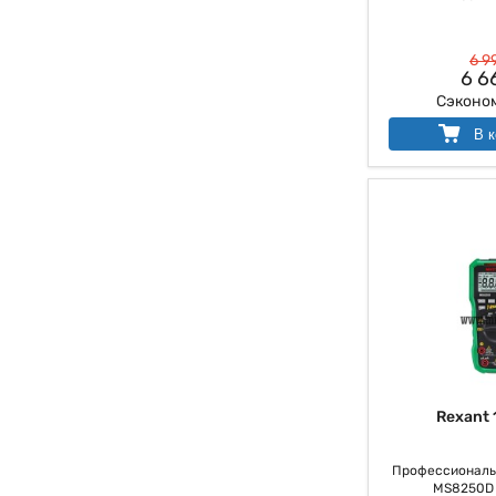
6 9
6 6
Сэконо
В к
Rexant 
Профессиональ
MS8250D