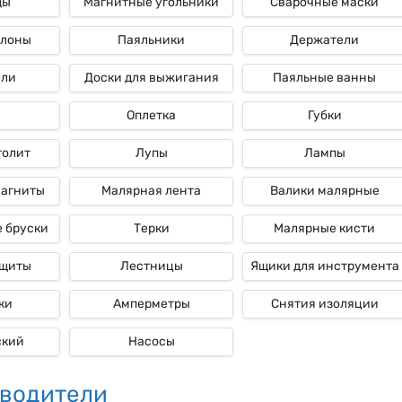
ды
Магнитные угольники
Сварочные маски
ллоны
Паяльники
Держатели
ели
Доски для выжигания
Паяльные ванны
Оплетка
Губки
толит
Лупы
Лампы
магниты
Малярная лента
Валики малярные
 бруски
Терки
Малярные кисти
ащиты
Лестницы
Ящики для инструмента
ки
Амперметры
Снятия изоляции
ский
Насосы
водители