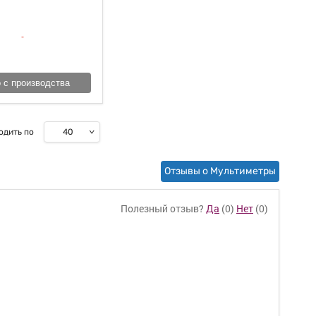
 с производства
40
одить по
Отзывы о Мультиметры
Полезный отзыв?
Да
(
0
)
Нет
(
0
)