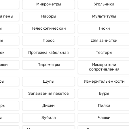
Микрометры
Угольники
ые
я пены
Наборы
Мультитулы
ы
Телескопический
Тиски
ры
Пресс
Для зачистки
ек
Протяжка кабельная
Тестеры
лещи
Пирометры
Измерители
сопротивления
ры
Щупы
Измеритель емкости
Запаивания пакетов
Буры
оры
Диски
Пилки
ы
Зубила
Чашки