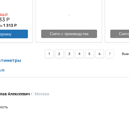
46 Р
33 Р
мь
1 313 Р
Снято с производства
Снято
орзину
1
2
3
4
5
6
7
Выв
ьтиметры
зыв
лав Алексеевич
г. Москва
ность