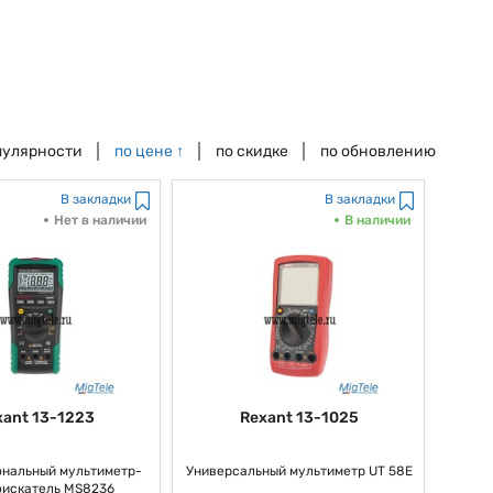
пулярности
по цене
↑
по скидке
по обновлению
В закладки
В закладки
Нет в наличии
В наличии
xant 13-1223
Rexant 13-1025
нальный мультиметр-
Универсальный мультиметр UT 58E
оискатель MS8236