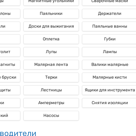
ды
Магнитные угольники
Сварочные маски
ллоны
Паяльники
Держатели
ели
Доски для выжигания
Паяльные ванны
Оплетка
Губки
толит
Лупы
Лампы
магниты
Малярная лента
Валики малярные
 бруски
Терки
Малярные кисти
ащиты
Лестницы
Ящики для инструмента
ки
Амперметры
Снятия изоляции
ский
Насосы
водители