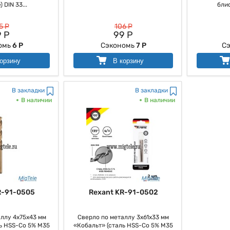
 DIN 33...
блис
5 Р
106 Р
 Р
99 Р
омь
6 Р
Сэкономь
7 Р
С
орзину
В корзину
В закладки
В закладки
В наличии
В наличии
R-91-0505
Rexant KR-91-0502
ллу 4х75х43 мм
Сверло по металлу 3х61х33 мм
ь HSS-Co 5% M35
«Кобальт» (сталь HSS-Co 5% M35