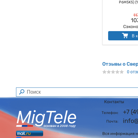
P6M5K5) (1 
11
10
Сэкон
В к
Отзывы о Све
0 от
Контакты
+7 (
Телефон:
info
Почта:
Вся информация на