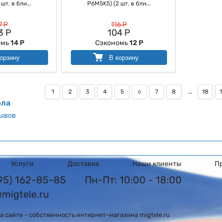
шт. в бли...
P6M5K5) (2 шт. в бли...
7 Р
116 Р
3 Р
104 Р
омь
14 Р
Сэкономь
12 Р
орзину
В корзину
1
2
3
4
5
6
7
8
...
18
рла
зывов
Услуги
Доставка
Наши клиенты
П
495) 162-85-85
Пн-Пт: 10:00 - 18:00
@migtele.ru
 сайте - собственность интернет-магазина migtele.ru