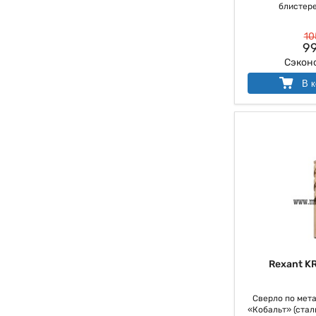
блистере)
10
99
Сэкон
В к
Rexant K
Сверло по мета
«Кобальт» (стал