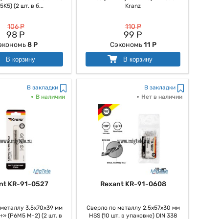
K5) (2 шт. в б...
Kranz
106 Р
110 Р
98 Р
99 Р
экономь
8 Р
Сэкономь
11 Р
В корзину
В корзину
В закладки
В закладки
В наличии
Нет в наличии
nt KR-91-0527
Rexant KR-91-0608
 металлу 3,5х70х39 мм
Сверло по металлу 2,5х57х30 мм
» (P6M5 M-2) (2 шт. в
HSS (10 шт. в упаковке) DIN 338