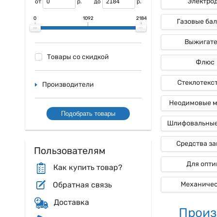
Электро
от
р.
до
р.
0
1092
2184
Газовые ба
Выжигат
Товары со скидкой
Флюс
Стеклотекс
Производители
Неодимовые 
Подобрать товары
Шлифовальные
Средства з
Пользователям
Для опти
Как купить товар?
Обратная связь
Механиче
Доставка
Произ