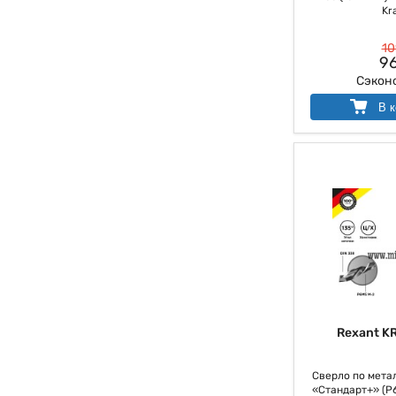
Kr
10
96
Сэкон
В к
Rexant K
Сверло по метал
«Стандарт+» (P6