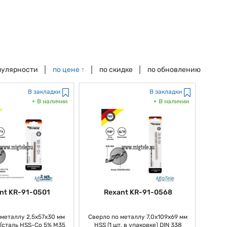
пулярности
по цене
↑
по скидке
по обновлению
В закладки
В закладки
В наличии
В наличии
nt KR-91-0501
Rexant KR-91-0568
 металлу 2,5х57х30 мм
Сверло по металлу 7,0х109х69 мм
(сталь HSS-Co 5% M35
HSS (1 шт. в упаковке) DIN 338