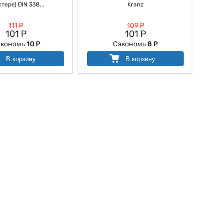
тере) DIN 338...
Kranz
111 Р
109 Р
101 Р
101 Р
экономь
10 Р
Сэкономь
8 Р
В корзину
В корзину