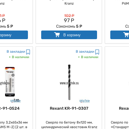
anz
Kranz
P6M5
1 Р
102 Р
 Р
97 Р
омь
5 Р
Сэкономь
5 Р
С
орзину
В корзину
В закладки
В закладки
В наличии
В наличии
R-91-0524
Rexant KR-91-0307
Rexa
лу 3,2х65х36 мм
Сверло по бетону 8х120 мм,
Сверло по
M5 M-2) (2 шт. в
цилиндрический хвостовик Kranz
«Стандарт+