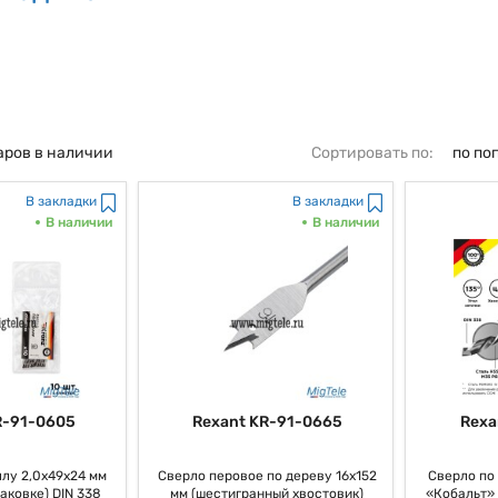
аров в наличии
Сортировать по:
по по
В закладки
В закладки
В наличии
В наличии
R-91-0605
Rexant KR-91-0665
Rexa
лу 2,0х49х24 мм
Сверло перовое по дереву 16х152
Сверло по
паковке) DIN 338
мм (шестигранный хвостовик)
«Кобальт» 