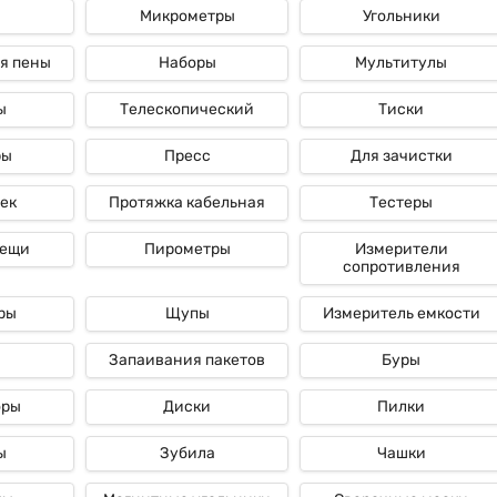
Микрометры
Угольники
ые
я пены
Наборы
Мультитулы
ы
Телескопический
Тиски
ры
Пресс
Для зачистки
ек
Протяжка кабельная
Тестеры
лещи
Пирометры
Измерители
сопротивления
ры
Щупы
Измеритель емкости
Запаивания пакетов
Буры
оры
Диски
Пилки
ы
Зубила
Чашки