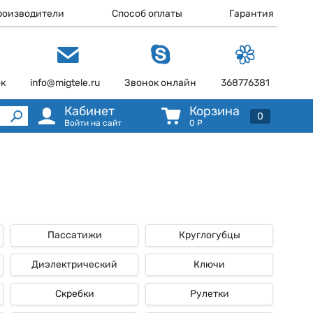
роизводители
Способ оплаты
Гарантия
ок
info@migtele.ru
Звонок онлайн
368776381
Кабинет
Корзина
0
Войти на сайт
0
Р
Пассатижи
Круглогубцы
Диэлектрический
Ключи
Скребки
Рулетки