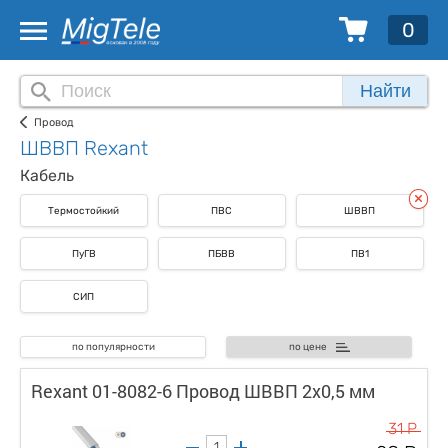
0
Найти
Провод
ШВВП Rexant
Кабель
Термостойкий
ПВС
ШВВП
ПуГВ
ПБВВ
ПВ1
СИП
по популярности
по цене
Rexant 01-8082-6 Провод ШВВП 2х0,5 мм
31 Р