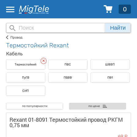
0
Найти
Провод
Термостойкий Rexant
Кабель
Термостойкий
ПВС
ШВВП
ПуГВ
ПБВВ
ПВ1
СИП
по популярности
по цене
Rexant 01-8091 Термостойкий провод РКГМ
0,75 мм
69 Р