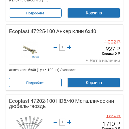
малой плотности (1уп...
Корзина
Подробнее
Ecoplast 47225-100 Анкер клин 6х40
1 002 Р
927 Р
Скидка 0 Р
Нет в наличии
Анкер клин 6х40 (1уп = 100шт) Экопласт
Корзина
Подробнее
Ecoplast 47202-100 HD6/40 Металлическии
дюбель-гвоздь
1 916 Р
1 710 Р
Скидка 0 Р