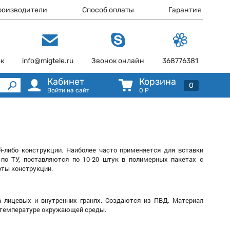
роизводители
Способ оплаты
Гарантия
ок
info@migtele.ru
Звонок онлайн
368776381
Кабинет
Корзина
0
Войти на сайт
0
Р
й-либо конструкции. Наиболее часто применяется для вставки
по ТУ, поставляются по 10-20 штук в полимерных пакетах с
оты конструкции.
а лицевых и внутренних гранях. Создаются из ПВД. Материал
й температуре окружающей среды.