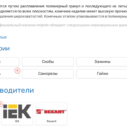
тся путем расплавления полимерный гранул и последующего их лить
еделяется по всем плоскостям, конечное изделие имеет высокую прочн
ые
даления шероховатостей. Конечным этапом упаковываются в полимерны
официальный магазин migtele обладает следующими нормируемыми дан
тью
ечений;
в упаковке.
рии
ена преимущественно определяется числом штук в упаковке. Чем боль
ы
Скобы
Зажимы
 сделать покупку Дюбель Ecoplast?
упить вы можете в нашем магазине. Из достоинств следует выделить:
ь
Саморезы
Гайки
 разнообразие, можно подобрать самый предпочтительный вариант по дли
о производства, можно быть точно уверенным в функциональных возмож
ка несколькими методами.
водители
IEK
Rexant