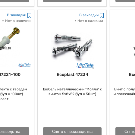
В закладки
В закладки
Нет в наличии
Нет в наличии
47221-100
Ecoplast 47234
Ec
екте с гвоздем
Дюбель металлический "Молли" с
Винт с пол
(1уп = 100шт)
винтом 5x8x52 (1уп = 50шт)
и прессшайб
ласт
оизводства
Снято с производства
Снято