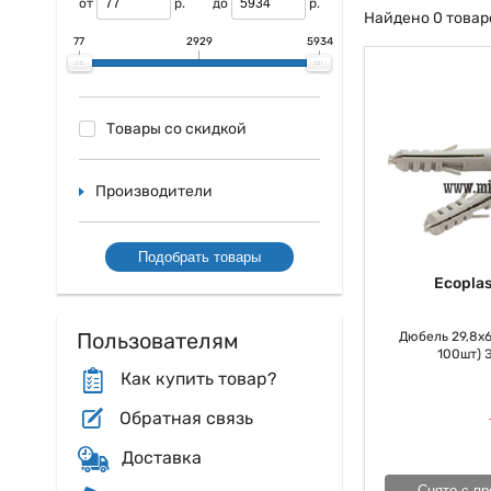
от
р.
до
р.
Найдено 0 товар
77
2929
5934
Товары со скидкой
Производители
Подобрать товары
Ecoplas
Пользователям
Дюбель 29,8х6,
100шт) 
Как купить товар?
Обратная связь
Доставка
Снято с пр