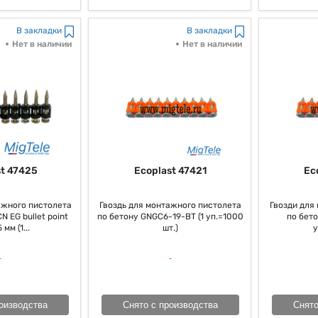
В закладки
В закладки
Нет в наличии
Нет в наличии
t 47425
Ecoplast 47421
Ec
ажного пистолета
Гвоздь для монтажного пистолета
Гвозди для
N EG bullet point
по бетону GNGC6-19-BT (1 уп.=1000
по бет
мм (1...
шт.)
у
оизводства
Снято с производства
Снято