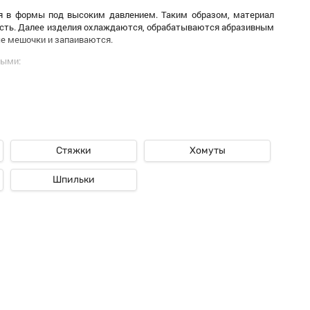
я в формы под высоким давлением. Таким образом, материал
ость. Далее изделия охлаждаются, обрабатываются абразивным
е мешочки и запаиваются.
ными:
ше изделий в упаковке, тем соответственно единица обходится
Стяжки
Хомуты
Шпильки
не, по количеству штук в упаковке;
ностях изделия;