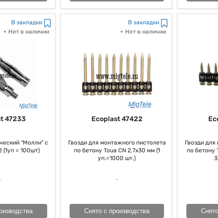
В закладки
В закладки
Нет в наличии
Нет в наличии
t 47233
Ecoplast 47422
Ec
еский "Молли" с
Гвозди для монтажного пистолета
Гвозди для
 (1уп = 100шт)
по бетону Toua CN 2,7х30 мм (1
по бетону T
уп.=1000 шт.)
3
оизводства
Снято с производства
Снято