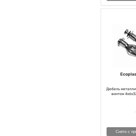
Ecoplas
Дюбель металлич
винтом 4x6x32
Снято с пр