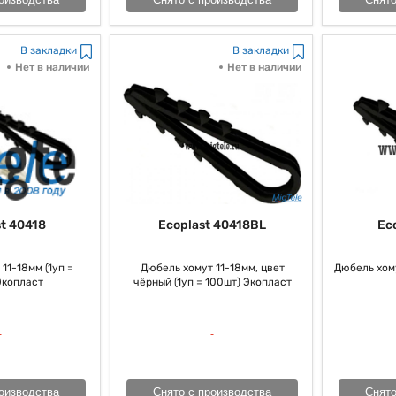
В закладки
В закладки
Нет в наличии
Нет в наличии
Ecoplast 40418BL
t 40418
Ec
Дюбель хомут 11-18мм, цвет
11-18мм (1уп =
Дюбель хому
чёрный (1уп = 100шт) Экопласт
Экопласт
Снято с производства
оизводства
Снято