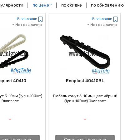
пулярности
по цене
↑
по скидке
по обновлению
В закладки
В закладки
Нет в наличии
Нет в наличии
oplast 40410
Ecoplast 40410BL
т 5-10мм (1уп = 100шт)
Дюбель хомут 5-10мм, цвет чёрный
Экопласт
(1уп = 100шт) Экопласт
 с производства
Снято с производства