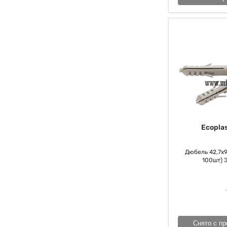
Ecoplas
Дюбель 42,7х9,
100шт) 
Снято с пр