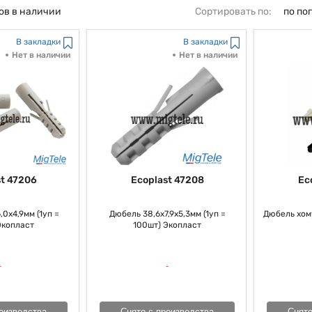
ов в наличии
Сортировать по:
по по
В закладки
В закладки
Нет в наличии
Нет в наличии
t 47206
Ecoplast 47208
Ec
0х4,9мм (1уп =
Дюбель 38,6х7,9х5,3мм (1уп =
Дюбель хому
Экопласт
100шт) Экопласт
оизводства
Снято с производства
Снято