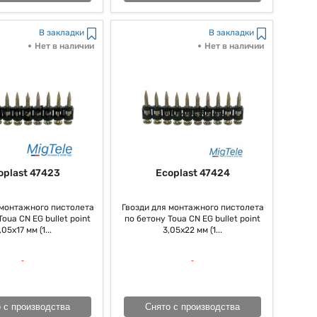
В закладки
В закладки
Нет в наличии
Нет в наличии
oplast 47423
Ecoplast 47424
 монтажного пистолета
Гвозди для монтажного пистолета
oua CN EG bullet point
по бетону Toua CN EG bullet point
,05х17 мм (1...
3,05х22 мм (1...
 с производства
Снято с производства