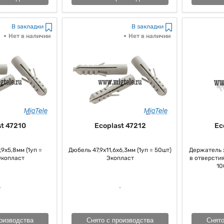
В закладки
В закладки
Нет в наличии
Нет в наличии
t 47210
Ecoplast 47212
Ec
9х5,8мм (1уп =
Дюбель 47,9х11,6х6,3мм (1уп = 50шт)
Держатель 
Экопласт
Экопласт
в отверстия
10
оизводства
Снято с производства
Снято