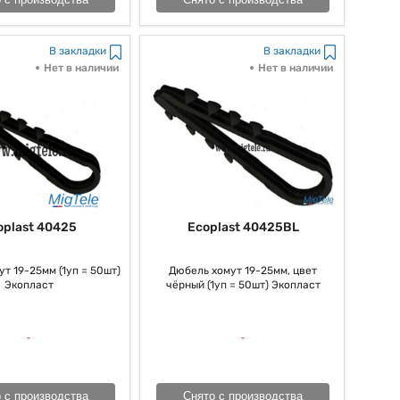
В закладки
В закладки
Нет в наличии
Нет в наличии
Ecoplast 40425BL
oplast 40425
Дюбель хомут 19-25мм, цвет
т 19-25мм (1уп = 50шт)
чёрный (1уп = 50шт) Экопласт
Экопласт
Снято с производства
 с производства