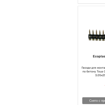
Ecoplas
Гвозди для монт
по бетону Toua C
3,05х25 
Снято с пр