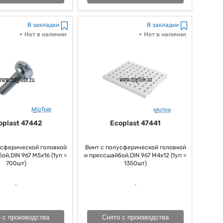
В закладки
В закладки
Нет в наличии
Нет в наличии
oplast 47442
Ecoplast 47441
усферической головкой
Винт с полусферической головкой
ой,DIN 967 M5x16 (1уп =
и прессшайбой,DIN 967 M4x12 (1уп =
700шт)
1350шт)
 с производства
Снято с производства