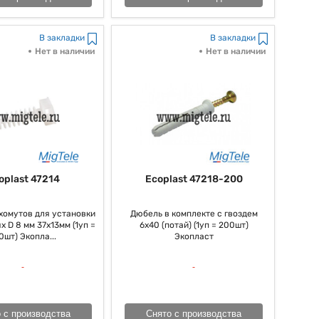
В закладки
В закладки
Нет в наличии
Нет в наличии
oplast 47214
Ecoplast 47218-200
хомутов для установки
Дюбель в комплекте с гвоздем
х D 8 мм 37х13мм (1уп =
6х40 (потай) (1уп = 200шт)
0шт) Экопла...
Экопласт
 с производства
Снято с производства