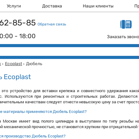
Услуги
Доставка
Наши клиенты
П
 162-85-85
Обратная связь
0:00 - 18:00
Заказать звон
ж
Ecoplast
Дюбель
>
>
 Ecoplast
- это устройство для вставки крепежа и совместного удержания како
с. Используются при ремонтных и строительных работах. Делаются 
личительным качествам следует отнести невысокую цену за счет прост
ие материалы применяются Дюбель Ecoplast?
в Москве имеет вид полого цилиндра в выступами по типу резьбы н
й механической прочностью, не становится хрупким при отрицательно
я производство Дюбель Ecoplast?