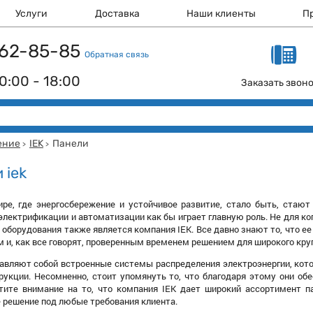
Услуги
Доставка
Наши клиенты
П
 162-85-85
Обратная связь
0:00 - 18:00
Заказать звон
ение
IEK
Панели
>
>
 iek
ре, где энергосбережение и устойчивое развитие, стало быть, стают 
электрификации и автоматизации как бы играет главную роль. Не для ког
 оборудования также является компания IEK. Все давно знают то, что ее
 и, как все говорят, проверенным временем решением для широкого круг
тавляют собой встроенные системы распределения электроэнергии, ко
рукции. Несомненно, стоит упомянуть то, что благодаря этому они об
атите внимание на то, что компания IEK дает широкий ассортимент па
 решение под любые требования клиента.