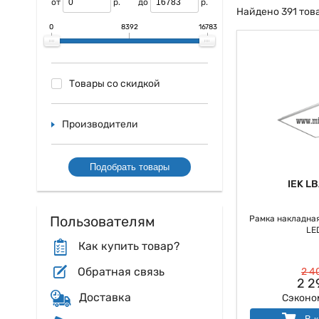
электроустановочн
от
р.
до
р.
Найдено 391 тов
Купить Панели IEK
0
8392
16783
Панели IEK досту
также владеет не
использования в, 
Товары со скидкой
Одной из основны
составляющие уже
Производители
Подобрать товары
IEK L
Пользователям
Рамка накладная 
LE
Как купить товар?
Обратная связь
2 4
2 2
Доставка
Сэконо