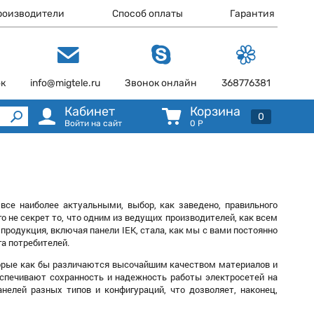
роизводители
Способ оплаты
Гарантия
ок
info@migtele.ru
Звонок онлайн
368776381
Кабинет
Корзина
0
Войти на сайт
0
Р
все наиболее актуальными, выбор, как заведено, правильного
о не секрет то, что одним из ведущих производителей, как всем
 продукция, включая панели IEK, стала, как мы с вами постоянно
а потребителей.
торые как бы различаются высочайшим качеством материалов и
еспечивают сохранность и надежность работы электросетей на
нелей разных типов и конфигураций, что дозволяет, наконец,