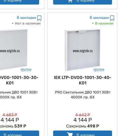
В корзину
В корзину
В закладки
В закладки
Нет в наличии
В наличии
-DVO0-1001-30-30-
IEK LTP-DVO0-1001-30-40-
K01
K01
льник ДВО 1001 30Вт
PRO Светильник ДВО 1001 30Вт
000К пр. IEK
4000К пр. IEK
4 683 Р
4 642 Р
4 144 Р
4 144 Р
кономь
539 Р
Сэкономь
498 Р
В корзину
В корзину