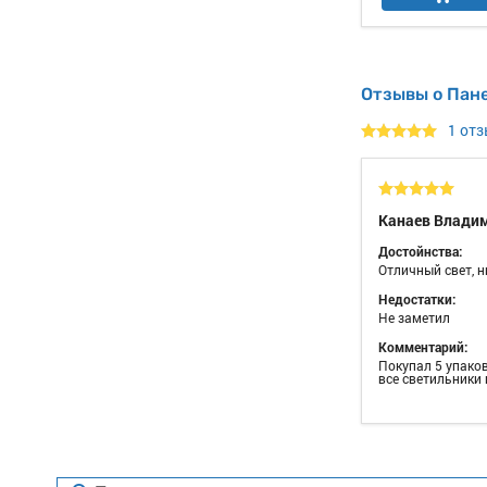
Отзывы о Пане
1 от
Канаев Влади
Достойнства:
Отличный свет, н
Недостатки:
Не заметил
Комментарий:
Покупал 5 упаков
все светильники 