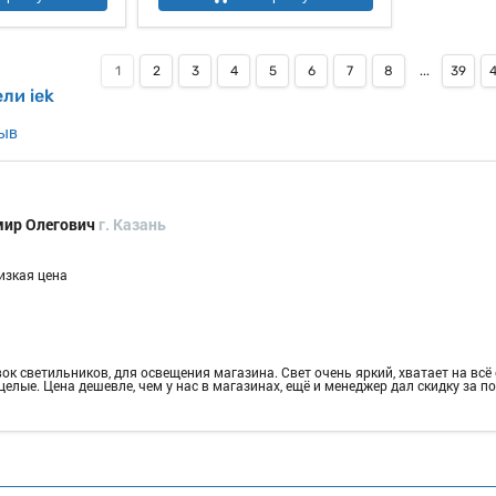
1
2
3
4
5
6
7
8
...
39
ли iek
зыв
мир Олегович
г. Казань
изкая цена
ок светильников, для освещения магазина. Свет очень яркий, хватает на всё
целые. Цена дешевле, чем у нас в магазинах, ещё и менеджер дал скидку за по