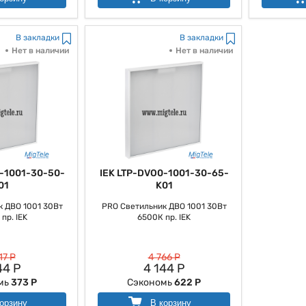
В закладки
В закладки
Нет в наличии
Нет в наличии
-1001-30-50-
IEK LTP-DVO0-1001-30-65-
01
K01
 ДВО 1001 30Вт
PRO Светильник ДВО 1001 30Вт
пр. IEK
6500К пр. IEK
17 Р
4 766 Р
44 Р
4 144 Р
мь
373 Р
Сэкономь
622 Р
орзину
В корзину