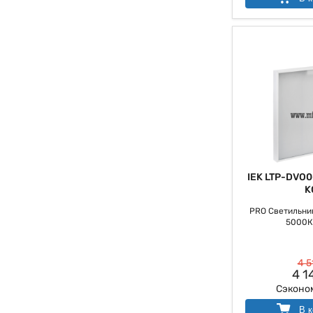
IEK LTP-DVO0
K
PRO Светильник
5000К 
4 5
4 1
Сэконо
В к