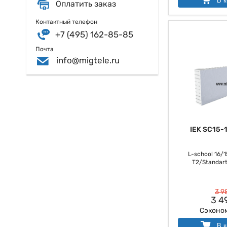
В к
Оплатить заказ
Контактный телефон
+7 (495) 162-85-85
Почта
info@migtele.ru
IEK SC15-
L-school 16/
Т2/Standart
3 9
3 4
Сэконо
В к