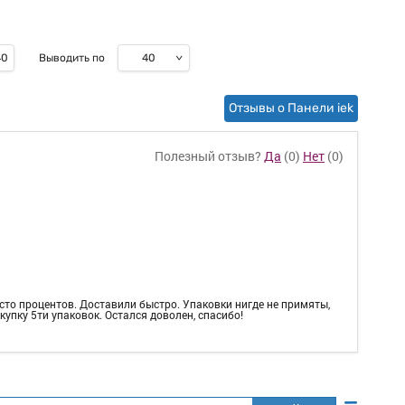
40
40
Выводить по
Отзывы о Панели iek
Полезный отзыв?
Да
(
0
)
Нет
(
0
)
 сто процентов. Доставили быстро. Упаковки нигде не примяты,
купку 5ти упаковок. Остался доволен, спасибо!