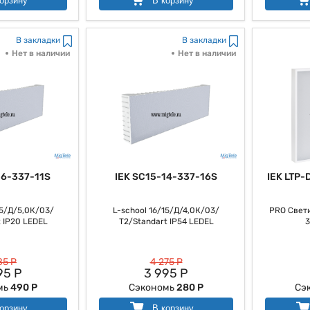
орзину
В корзину
В закладки
В закладки
Нет в наличии
Нет в наличии
16-337-11S
IEK SC15-14-337-16S
IEK LTP
15/Д/5,0К/03/
L-school 16/15/Д/4,0К/03/
PRO Свети
 IP20 LEDEL
Т2/Standart IP54 LEDEL
3
85 Р
4 275 Р
95 Р
3 995 Р
мь
490 Р
Сэкономь
280 Р
Сэ
орзину
В корзину