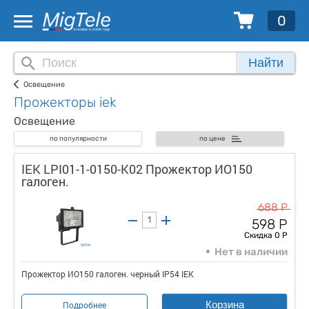
0
Найти
Освещение
Прожекторы iek
Освещение
по популярности
по цене
IEK LPI01-1-0150-K02 Прожектор ИО150
галоген.
688 Р
598 Р
Скидка 0 Р
Нет в наличии
Прожектор ИО150 галоген. черный IP54 IEK
Корзина
Подробнее