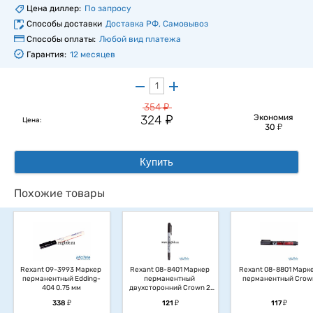
Цена диллер:
По запросу
Способы доставки
Доставка РФ, Самовывоз
Способы оплаты:
Любой вид платежа
Гарантия:
12 месяцев
у
354
у
324
Экономия
Цена:
у
30
Купить
Похожие товары
Rexant 09-3993 Маркер 
Rexant 08-8401 Маркер 
Rexant 08-8801 Марке
перманентный Edding-
перманентный 
перманентный Crow
404 0.75 мм
двухсторонний Crown 2 
мм/1 мм
у
у
у
338
121
117