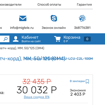
роизводители
Способ оплаты
Гарантия
ок
info@migtele.ru
Звонок онлайн
368776381
Кабинет
Корзина
0
Войти на сайт
0
Р
тч-корд), MM, 50/125 (OM4)
ч-корд), MM, 50/125 (OM4)
Код товара:
FPC5004-LCU-LCU-C2L-100M
32 435 Р
В закладки
30 032 Р
Экономия
а:
2 403 Р
Ваша скидка 8%