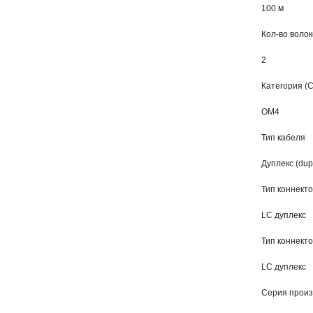
100 м
Кол-во воло
2
Категория (C
OM4
Тип кабеля
Дуплекс (dup
Тип коннект
LC дуплекс
Тип коннект
LC дуплекс
Серия прои