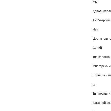
MM
Дополнитель
APC-версия
Нет
Цвет внешне
Синий
Тип волокна
Многорежим.
Единица из
шт
Тип позиции
Заказной ас