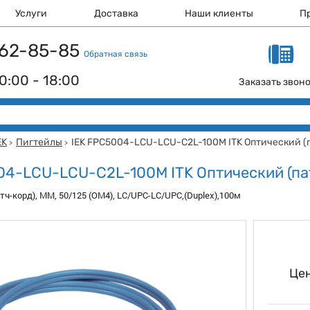
Услуги
Доставка
Наши клиенты
П
 162-85-85
Обратная связь
0:00 - 18:00
Заказать звон
EK
Пигтейлы
IEK FPC5004-LCU-LCU-C2L-100M ITK Оптический (па
>
>
04-LCU-LCU-C2L-100M ITK Оптический (пат
тч-корд), MM, 50/125 (OM4), LC/UPC-LC/UPC,(Duplex),100м
Цен