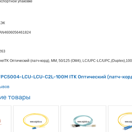
нспортной упаковке
АЭК
EAN
4606056461824
263
ие
ITK Оптический (патч-корд), MM, 50/125 (OM4), LC/UPC-LC/UPC,(Duplex),10
FPC5004-LCU-LCU-C2L-100M ITK Оптический (патч-корд)
зывов
ие товары