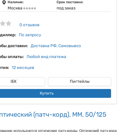
8%
Наличие:
Срок поставки:
Москва
под заказ
9%
10%
0 отзывов
 диллер:
По запросу
обы доставки:
Доставка РФ, Самовывоз
обы оплаты:
Любой вид платежа
тия:
12 месяцев
IEK
Пигтейлы
Купить
тический (патч-корд), MM, 50/125
ованию используются оптические патч-корды. Оптический патч-корд