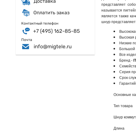
Доставка
представляет собо
называется пигтей
Оплатить заказ
является также кач
шнур представляет 
Контактный телефон
+7 (495) 162-85-85
Высокока
Высокая 
Почта
Низкие п
info@migtele.ru
Большой 
Все издел
Бренд -
I
Семейств
Серия п
Срок слу
Гарантий
Основные ха
Тип товара
Шнур коммут
Длина