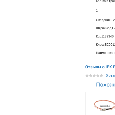
Кол-во в тра
1
Сведения Р
Штрих-код 
Код
1139340
Класс
EC001
Наименован
Отзывы о IEK 
0 от
Похож