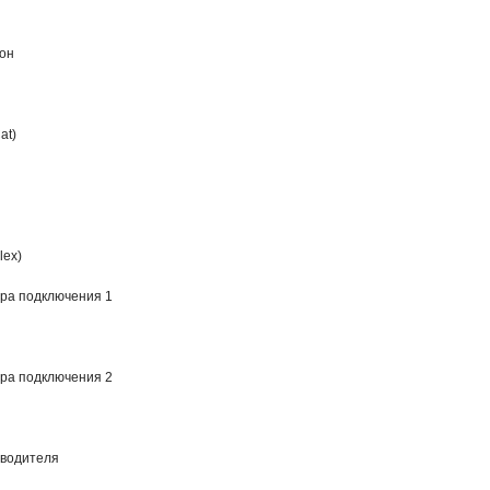
кон
at)
lex)
ора подключения 1
ора подключения 2
зводителя