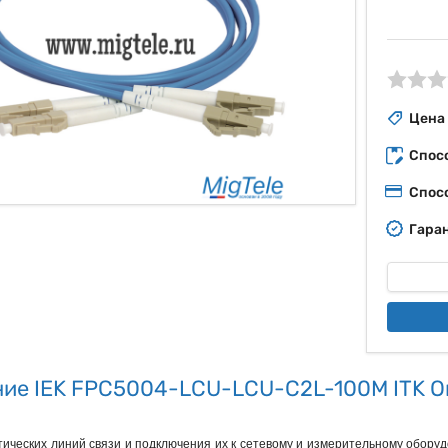
ые
Цена
Спос
Спос
Гаран
ие IEK FPC5004-LCU-LCU-C2L-100M ITK Оп
ических линий связи и подключения их к сетевому и измерительному оборуд