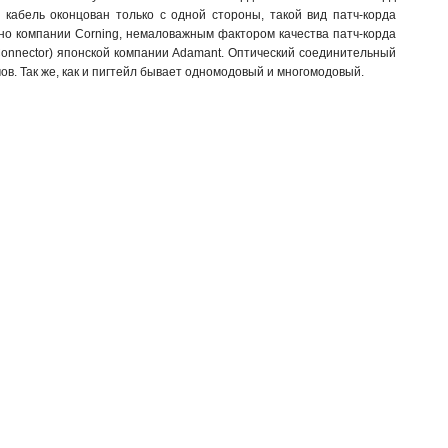
 кабель оконцован только с одной стороны, такой вид патч-корда
кно компании Corning, немаловажным фактором качества патч-корда
Connector) японской компании Adamant. Оптический соединительный
в. Так же, как и пигтейл бывает одномодовый и многомодовый.