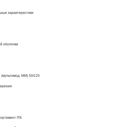
ные характеристики
й оболочки
 (мультимод. MM) 50/125
мерения
сортимент ITK