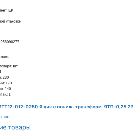
мент IEK
ной упаковке
6056090277
ковке
товара: шт
4
: 230
мм: 170
мм: 140
пак.: 1
MTT12-012-0250 Ящик с пониж. трансформ. ЯТП-0,25 2
зывов
ие товары