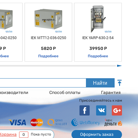
-042-0250
IEK MTT12-036-0250
IEK YARP-630-2-54
IEK 
9 Р
5820 Р
39950 Р
бнее
Подробнее
Подробнее
Найти
роизводители
Способ оплаты
Гарантия
Присоединяйтесь к нам
Корзина
Оформить заказ
Пока пусто
0