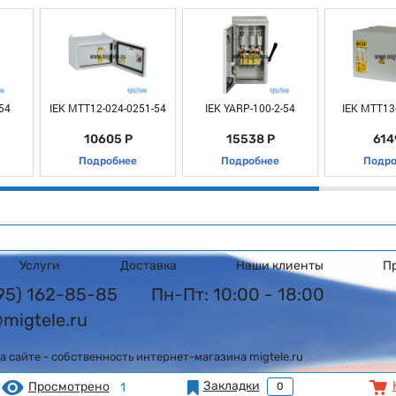
54
IEK MTT12-024-0251-54
IEK YARP-100-2-54
IEK MTT13
10605 Р
15538 Р
614
Подробнее
Подробнее
Подро
Услуги
Доставка
Наши клиенты
П
495) 162-85-85
Пн-Пт: 10:00 - 18:00
@migtele.ru
 сайте - собственность интернет-магазина migtele.ru
Закладки
Просмотрено
1
0