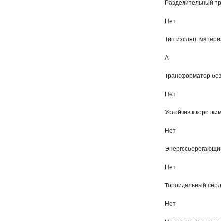
Разделительный т
Нет
Тип изоляц. материа
A
Трансформатор без
Нет
Устойчив к коротки
Нет
Энергосберегающи
Нет
Тороидальный серд
Нет