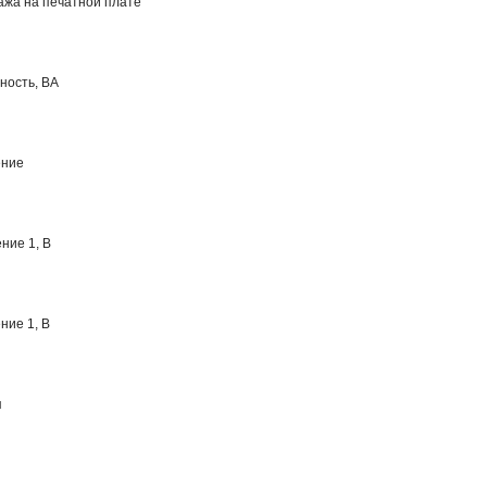
ажа на печатной плате
ность, ВА
ение
ние 1, В
ние 1, В
я