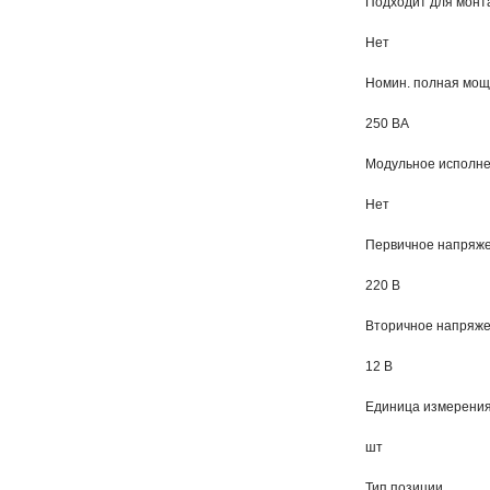
Подходит для монт
Нет
Номин. полная мощ
250 ВА
Модульное исполн
Нет
Первичное напряже
220 В
Вторичное напряже
12 В
Единица измерени
шт
Тип позиции