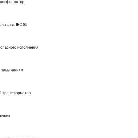
рансформатор
ла согл. IEC 85
опасного исполнения
м замыканиям
й трансформатор
ечник