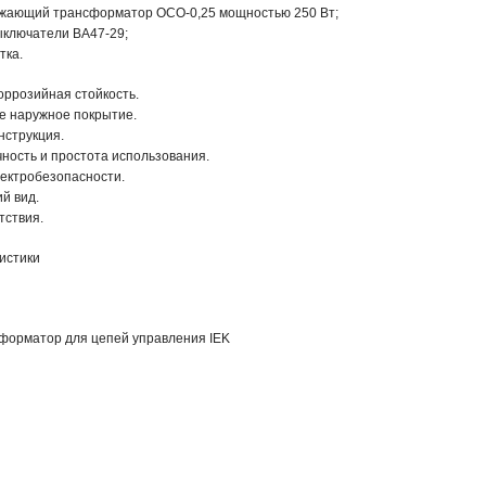
жающий трансформатор ОСО-0,25 мощностью 250 Вт;
ыключатели ВА47-29;
тка.
ррозийная стойкость.
е наружное покрытие.
нструкция.
ность и простота использования.
лектробезопасности.
й вид.
тствия.
истики
орматор для цепей управления IEK