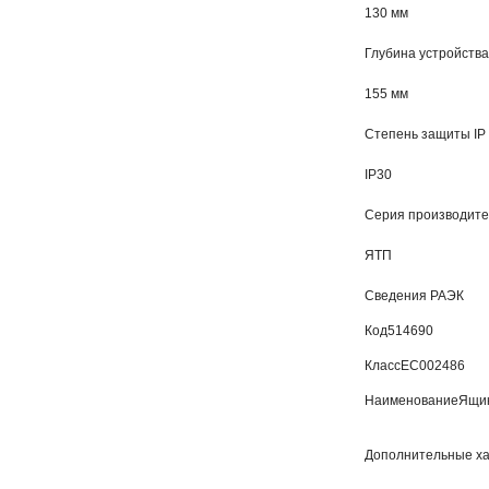
130 мм
Глубина устройства
155 мм
Степень защиты IP
IP30
Серия производит
ЯТП
Сведения РАЭК
Код
514690
Класс
EC002486
Наименование
Ящик
Дополнительные ха