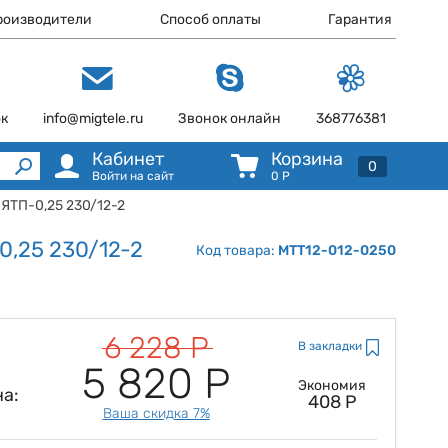
роизводители
Способ оплаты
Гарантия
ок
info@migtele.ru
Звонок онлайн
368776381
Кабинет
Корзина
0
Войти на сайт
0
Р
 ЯТП-0,25 230/12-2
0,25 230/12-2
Код товара:
MTT12-012-0250
6 228 Р
В закладки
5 820 Р
Экономия
а:
408 Р
Ваша скидка 7%