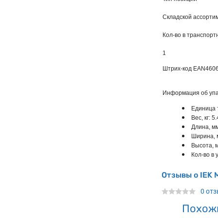
Складской ассорти
Кол-во в транспорт
1
Штрих-код EAN
460
Информация об упа
Единица 
Вес, кг: 5.
Длина, мм
Ширина, 
Высота, 
Кол-во в у
Отзывы о IEK 
0 от
Похож