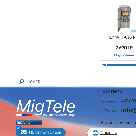
IEK YARP-630-1-
36901 Р
Подробнее
Контакты
+7 (
Телефон:
info
Почта:
Вся информация на
Обратная связь
Помощь