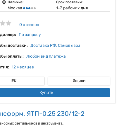
7%
Наличие:
Срок поставки:
Москва
1-3 рабочих дня
8%
9%
0 отзывов
 диллер:
По запросу
обы доставки:
Доставка РФ, Самовывоз
обы оплаты:
Любой вид платежа
тия:
12 месяцев
IEK
Ящики
Купить
нсформ. ЯТП-0,25 230/12-2
еносных светильников и инструмента.