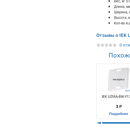
Вес, кг: 0
Длина, мм
Ширина, 
Высота, м
Кол-во в у
Отзывы о IEK 
0 от
Похож
IEK UZMA-BIK-Y1
3 Р
Подробнее