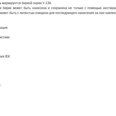
 маркируется биркой серии У-136.

 бирки может быть нанесена и сохранена не только с помощью нестирае
может быть с легкостью очищена для последующего нанесения на нее наклеек
ация.
истики
ная IEK
е