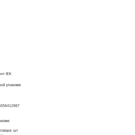
нт IEK
ной упаковке
6056412987
ковке
товара: шт