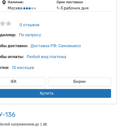
15%
Наличие:
Срок поставки:
Москва
1-3 рабочих дня
16%
17%
0 отзывов
 диллер:
По запросу
обы доставки:
Доставка РФ, Самовывоз
обы оплаты:
Любой вид платежа
тия:
12 месяцев
IEK
Бирки
Купить
У-136
елей напряжением до 1 кВ.
