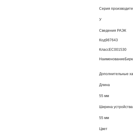
Серия производит
У
Сведения РАЭК
Код
987643
Класс
EC001530
Наименование
Бирк
Дополнительные ха
Длина
55 мм
Ширина устройства
55 мм
Цвет