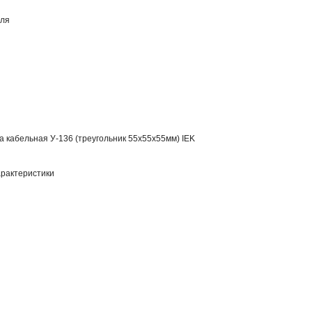
еля
а кабельная У-136 (треугольник 55х55х55мм) IEK
рактеристики