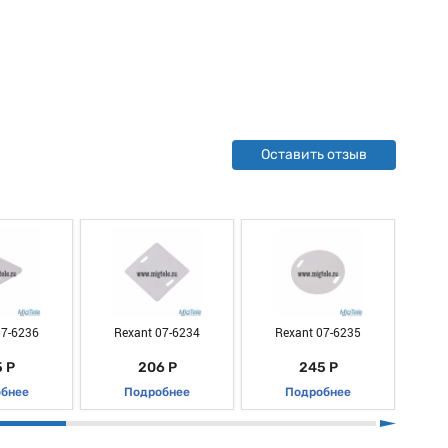
Оставить отзыв
07-6236
Rexant 07-6234
Rexant 07-6235
R
 Р
206 Р
245 Р
бнее
Подробнее
Подробнее