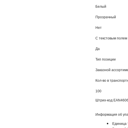
Белый
Прозрачный
Нет
С текстовым полем
Да
Тип позиции
Заказной ассортиме
Кол-во в транспорт
100
Штрих-код EAN
460
Информация об упа
Единица 