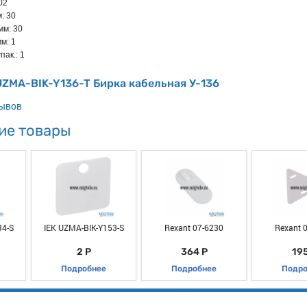
.02
: 30
мм: 30
м: 1
пак.: 1
UZMA-BIK-Y136-T Бирка кабельная У-136
зывов
ие товары
34-S
IEK UZMA-BIK-Y153-S
Rexant 07-6230
Rexant 
2 Р
364 Р
195
Подробнее
Подробнее
Подро