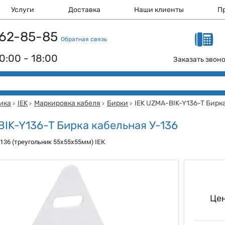
Услуги
Доставка
Наши клиенты
П
 162-85-85
Обратная связь
0:00 - 18:00
Заказать звон
ика
IEK
Маркировка кабеля
Бирки
IEK UZMA-BIK-Y136-T Бирка
>
>
>
>
BIK-Y136-T Бирка кабельная У-136
-136 (треугольник 55х55х55мм) IEK
Цен