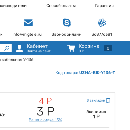
роизводители
Способ оплаты
Гарантия
ок
info@migtele.ru
Звонок онлайн
368776381
Кабинет
Корзина
0
Войти на сайт
0
Р
 кабельная У-136
Код товара:
UZMA-BIK-Y136-T
4 Р
В закладки
3 Р
Экономия
а:
1 Р
Ваша скидка 15%