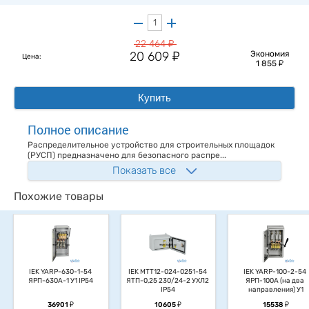
у
22 464
у
20 609
Экономия
Цена:
у
1 855
Купить
Полное описание
Распределительное устройство для строительных площадок
(РУСП) предназначено для безопасного распре...
Показать все
Похожие товары
IEK YARP-630-1-54 
IEK MTT12-024-0251-54 
IEK YARP-100-2-54 
ЯРП-630А-1 У1 IP54
ЯТП-0,25 230/24-2 УХЛ2 
ЯРП-100А (на два 
IP54
направления) У1
у
у
у
36901
10605
15538