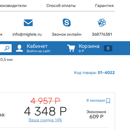
роизводители
Способ оплаты
Гарантия
ок
info@migtele.ru
Звонок онлайн
368776381
Кабинет
Корзина
0
Войти на сайт
0
Р
0,5 мм
Код товара:
01-4022
4 957 Р
В закладки
4 348 Р
Экономия
а:
609 Р
Ваша скидка 14%