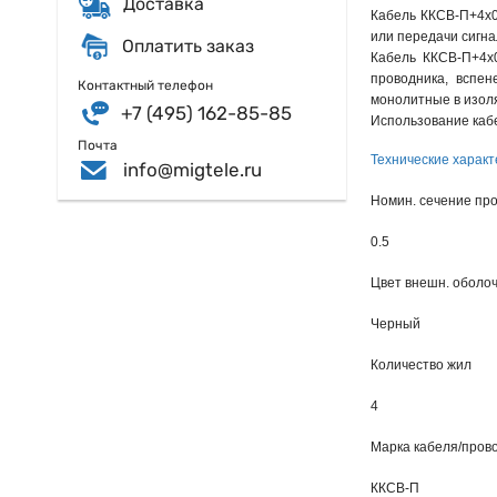
Доставка
Кабель ККСВ-П+4х0
или передачи сигна
Оплатить заказ
Кабель ККСВ-П+4х0
проводника, вспен
Контактный телефон
монолитные в изоля
+7 (495) 162-85-85
Использование каб
Почта
Технические характ
info@migtele.ru
Номин. сечение пр
0.5
Цвет внешн. оболо
Черный
Количество жил
4
Марка кабеля/пров
ККСВ-П