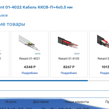
ant 01-4022 Кабель ККСВ-П+4х0,5 мм
зывов
ие товары
2
Rexant 01-4021
Rexant 01-4105
Rexant 
4348 Р
8267 Р
1013
Подробнее
Подробнее
Подро
Услуги
Доставка
Наши клиенты
П