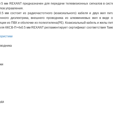
.5 мм REXANT предназначен для передачи телевизионных сигналов в сист
лов управления.
.5 мм состоит из радиочастотного (коаксиального) кабеля и двух жил пит
енного диэлектрика, внешнего проводника из алюминиевых жил в виде 
ции из ПВХ и оболочке из полиэтилена(PE). Коаксиальный кабель и жилы пи
еля ККСВ-П+4х0.5 мм REXANT регламентирует сертификат соответствия Там
еристики
оводника
чки
ода