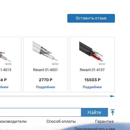
Оставить отзыв
01-4015
Rexant 01-4001
Rexant 01-4107
R
6 Р
2770 Р
15503 Р
бнее
Подробнее
Подробнее
Найти
роизводители
Способ оплаты
Гарантия
Присоединяйтесь к нам