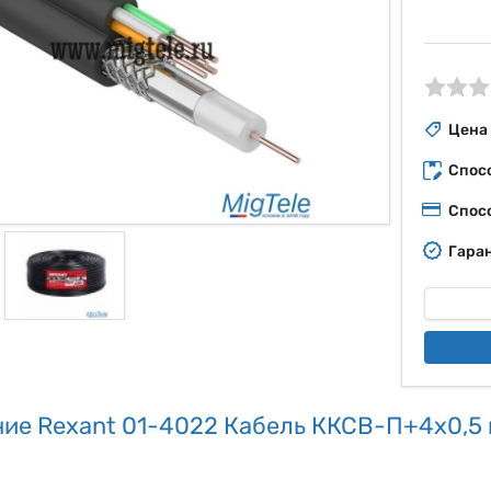
ые
Цена
Спос
Спос
Гаран
ие Rexant 01-4022 Кабель ККСВ-П+4х0,5