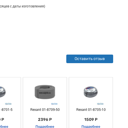
есяцев с даты изготовления)
Оставить отзыв
1-8701-5
Rexant 01-8709-50
Rexant 01-8705-10
Rex
 Р
2396 Р
1509 Р
бнее
Подробнее
Подробнее