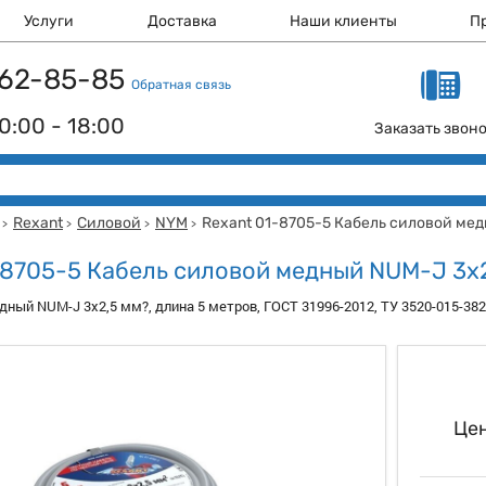
Услуги
Доставка
Наши клиенты
П
 162-85-85
Обратная связь
0:00 - 18:00
Заказать звон
Rexant
Силовой
NYM
Rexant 01-8705-5 Кабель силовой ме
>
>
>
>
-8705-5 Кабель силовой медный NUM-J 3x
дный NUM-J 3x2,5 мм?, длина 5 метров, ГОСТ 31996-2012, ТУ 3520-015-3
Цен