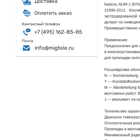
Доставка
Кабель NUM-J (NYM
31996-2012. Изол
Оплатить заказ
экструдированной 
делают по немецко
Контактный телефон
Преимущественно и
+7 (495) 162-85-85
Применение:
Почта
Предназначен для п
info@migtele.ru
в электроустановк
для прокладки сило
Расшифровка обозн
N — Normenleitung,
Y — Kunststoffisoli
M — Mantelleitung 
монтажных работ. К
J — указывает на н
Технические характ
Диапазон температу
Относительная влаж
Прокладка и монтаж
Минимальный радиу