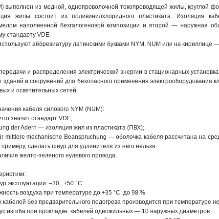
) выполнен из медной, однопроволочной токопроводящей жилы, круглой фо
яция жилы состоит из поливинилхлоридного пластиката. Изоляция ка
мелом наполненной безгалогеновой композиции и второй — наружная обо
му стандарту VDE.
спользуют аббревиатуру латинскими буквами NYM, NUM или на кириллице 
ередачи и распределения электрической энергии в стационарных установках
ах зданий и сооружений для безопасного применения электрооборудования к
вых и осветительных сетей.
ачения кабеля силового NYM (NUM):
 что значит стандарт VDE;
erung der Adern — изоляция жил из пластиката (ПВХ);
für mittlere mechanische Beanspruchung — оболочка кабеля рассчитана на с
 примеру, сделать шнур для удлинителя из него нельзя.
аличие желто-зеленого нулевого провода.
еристики:
р эксплуатации: –30...+50 °С
ность воздуха при температуре до +35 °С: до 98 %
 кабелей без предварительного подогрева производится при температуре не
с изгиба при прокладке: кабелей одножильных — 10 наружных диаметров