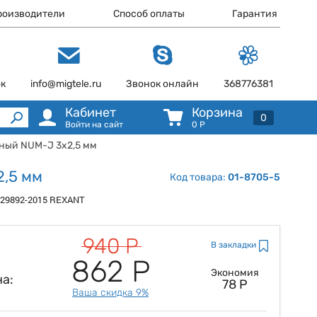
роизводители
Способ оплаты
Гарантия
ок
info@migtele.ru
Звонок онлайн
368776381
Кабинет
Корзина
0
Войти на сайт
0
Р
дный NUM-J 3x2,5 мм
2,5 мм
Код товара:
01-8705-5
8229892-2015 REXANT
940 Р
В закладки
862 Р
Экономия
а:
78 Р
Ваша скидка 9%