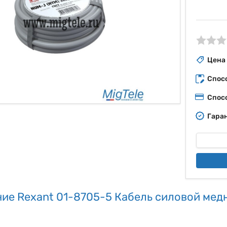
ые
Цена
Спос
Спос
Гаран
ие Rexant 01-8705-5 Кабель силовой мед