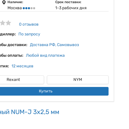
9%
Наличие:
Срок поставки:
Москва
1-3 рабочих дня
10%
11%
0 отзывов
12%
 диллер:
По запросу
обы доставки:
Доставка РФ, Самовывоз
обы оплаты:
Любой вид платежа
тия:
12 месяцев
Rexant
NYM
Купить
ный NUM-J 3x2,5 мм