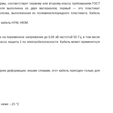
рмы, соответствует первому или второму классу требованиям ГОСТ
беля выполнена из двух материалов, первый — это пластикат
лочка, выполненная из поливинилхлоридного пластиката. Кабель
— кабель НУМ, НЮМ.
 на переменное напряжение до 0,66 кВ частотой 50 Гц, в том числе
ласса защиты 1 по электробезопасности. Кабель может применяться
редние деформации, иными словами, этот кабель пригоден только для
 ниже: –15 °С