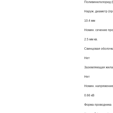
Поливинилхлорид (
Наруж. диаметр (пр
10.4 мм
Номин. сечение пр
2.5 мм кв.
Свинцовая оболочк
Нет
Заземляющая жила
Нет
Номин. напряжение
0.66 кВ
Форма проводника