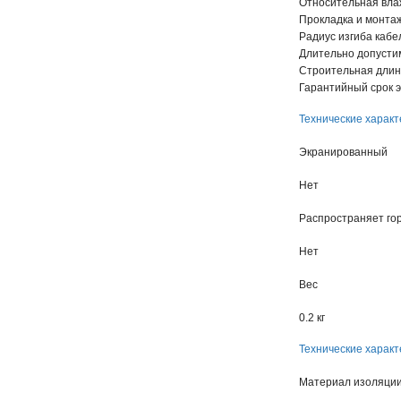
Относительная влаж
Прокладка и монтаж
Радиус изгиба кабе
Длительно допустим
Строительная длин
Гарантийный срок э
Технические характ
Экранированный
Нет
Распространяет го
Нет
Вес
0.2 кг
Технические характ
Материал изоляци