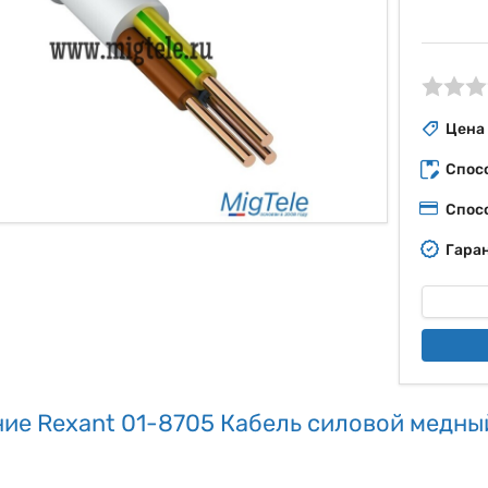
ые
Цена
Спос
Спос
Гаран
ие Rexant 01-8705 Кабель силовой медны