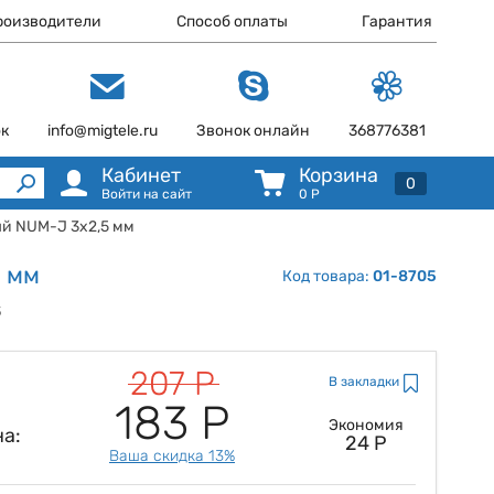
роизводители
Способ оплаты
Гарантия
ок
info@migtele.ru
Звонок онлайн
368776381
Кабинет
Корзина
0
Войти на сайт
0
Р
ый NUM-J 3x2,5 мм
5 мм
Код товара:
01-8705
5
207 Р
В закладки
183 Р
Экономия
а:
24 Р
Ваша скидка 13%