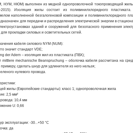
, НУМ, НЮМ) выполнен из медной однопроволочной токопроводящей жилы, 
2-2015). Изоляция жилы состоит из поливинилхлоридного пластиката
мелом наполненной безгалогеновой композиции и поливинилхлоридного пла
дназначен для передачи и распределения электрической энергии в стациона
 электроустановках зданий и сооружений для безопасного применения элек
для прокладки силовых и осветительных сетей.
ачения кабеля силового NYM (NUM):
что значит стандарт VDE;
rung der Adern – изоляция жил из пластиката (ПВХ);
für mittlere mechanische Beanspruchung – оболочка кабеля рассчитана на с
 примеру, сделать шнур для удлинителя из него нельзя;
зеленого нулевого провода.
еристики:
ей жилы (Европейские стандарты): класс 1; однопроволочная жила
е: 2,5 мм²
ровода: 10,4 мм
жение U: 0,66
р эксплуатации: -30...+50 °С
очка: да