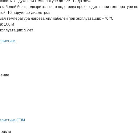
ность воздуха при температуре до +35 °С: до 98%
 кабелей без предварительного подогрева производится при температуре не 
лей: 10 наружных диаметров
ая температура нагрева жил кабелей при эксплуатации: +70 °С
а: 100 м
ксплуатации: 5 лет
еристики
рение
еристики ETIM
и жилы