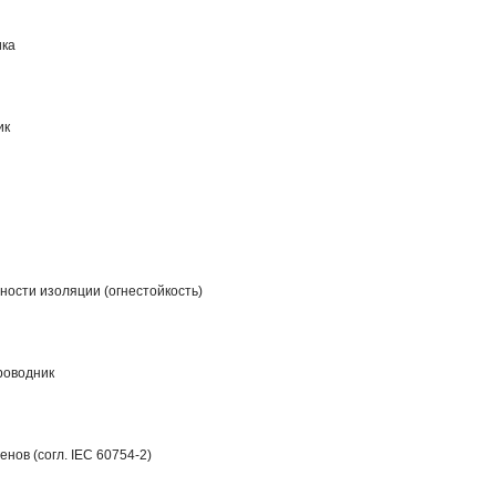
ика
ик
ости изоляции (огнестойкость)
роводник
нов (согл. IEC 60754-2)