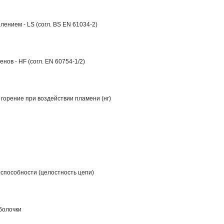
ением - LS (согл. BS EN 61034-2)
нов - HF (согл. EN 60754-1/2)
горение при воздействии пламени (нг)
способности (целостность цепи)
болочки