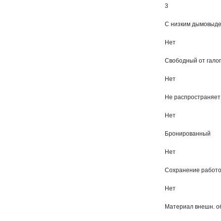
3
С низким дымовыдел
Нет
Свободный от галоге
Нет
Не распространяет 
Нет
Бронированный
Нет
Сохранение работо
Нет
Материал внешн. о