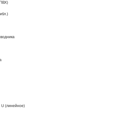
ПВХ)
ибл.)
оводника
а
 U (линейное)