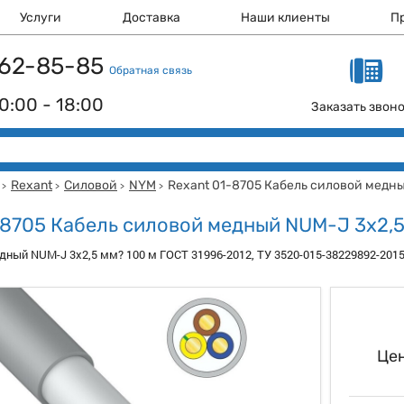
Услуги
Доставка
Наши клиенты
П
 162-85-85
Обратная связь
0:00 - 18:00
Заказать звон
Rexant
Силовой
NYM
Rexant 01-8705 Кабель силовой медн
>
>
>
>
-8705 Кабель силовой медный NUM-J 3x2,
дный NUM-J 3x2,5 мм? 100 м ГОСТ 31996-2012, ТУ 3520-015-38229892-201
Цен