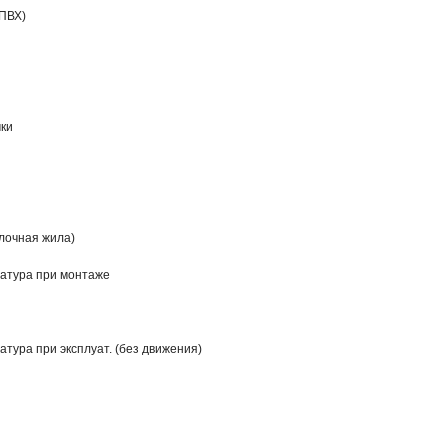
ПВХ)
чки
лочная жила)
атура при монтаже
тура при эксплуат. (без движения)