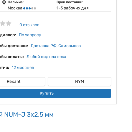
13%
Наличие:
Срок поставки:
Москва
1-3 рабочих дня
14%
15%
0 отзывов
16%
 диллер:
По запросу
обы доставки:
Доставка РФ, Самовывоз
обы оплаты:
Любой вид платежа
тия:
12 месяцев
Rexant
NYM
Купить
й NUM-J 3x2,5 мм