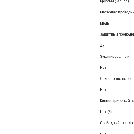
Круглый (-ая,-ое)
Материал проводн
Медь
Защитный проводн
Да
Экранированный
Нет
Сохранение целостн
Нет
Концентрический п
Нет (без)
Свободный от галоге