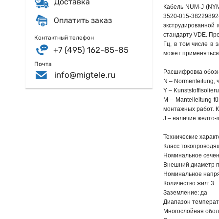
Доставка
Кабель NUM-J (NYM
3520-015-3822989
Оплатить заказ
экструдированной 
стандарту VDE. Пре
Контактный телефон
Гц, в том числе в
+7 (495) 162-85-85
может применяться 
Почта
Расшифровка обозн
info@migtele.ru
N – Normenleitung, 
Y – Kunststoffisolie
M – Mantelleitung 
монтажных работ. К
J – наличие желто-
Технические характ
Класс токопроводящ
Номинальное сечени
Внешний диаметр п
Номинальное напря
Количество жил: 3
Заземление: да
Диапазон температу
Многослойная обол