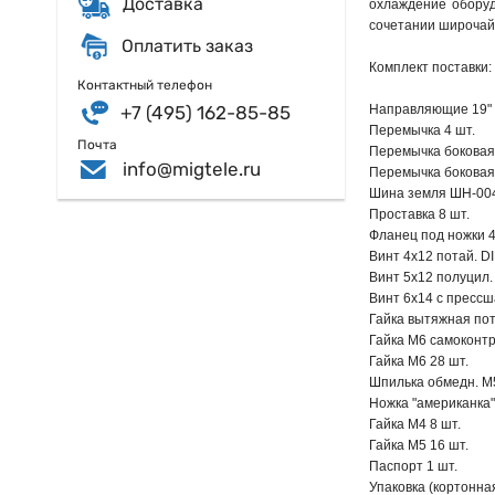
Доставка
охлаждение оборуд
сочетании широчайш
Оплатить заказ
Комплект поставки:
Контактный телефон
+7 (495) 162-85-85
Направляющие 19" 
Перемычка 4 шт.
Почта
Перемычка боковая 
info@migtele.ru
Перемычка боковая 
Шина земля ШН-004
Проставка 8 шт.
Фланец под ножки 4
Винт 4х12 потай. DI
Винт 5х12 полуцил. 
Винт 6х14 с прессш
Гайка вытяжная пота
Гайка М6 самоконтр.
Гайка М6 28 шт.
Шпилька обмедн. М5
Ножка "американка"
Гайка М4 8 шт.
Гайка М5 16 шт.
Паспорт 1 шт.
Упаковка (кортонная