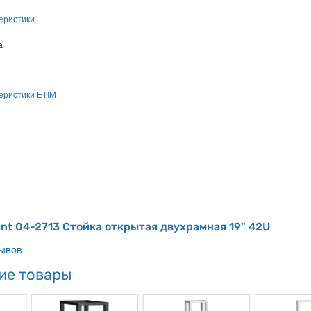
еристики
а
еристики ETIM
nt 04-2713 Стойка открытая двухрамная 19" 42U
зывов
ие товары