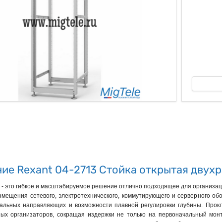
ые
ие Rexant 04-2713 Стойка открытая двухр
 - это гибкое и масштабируемое решение отлично подходящее для организац
мещения сетевого, электротехнического, коммутирующего и серверного об
кальных направляющих и возможности плавной регулировки глубины. Прок
ых организаторов, сокращая издержки не только на первоначальный мон