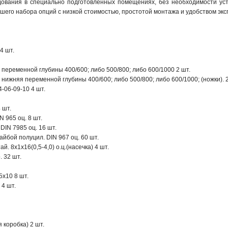
ования в специально подготовленных помещениях, без необходимости уст
его набора опций с низкой стоимостью, простотой монтажа и удобством экс
4 шт.
переменной глубины 400/600; либо 500/800; либо 600/1000 2 шт.
нижняя переменной глубины 400/600; либо 500/800; либо 600/1000; (ножки). 2
-06-09-10 4 шт.
 шт.
N 965 оц. 8 шт.
DIN 7985 оц. 16 шт.
айбой полуцил. DIN 967 оц. 60 шт.
й. 8х1х16(0,5-4,0) о.ц.(насечка) 4 шт.
 32 шт.
х10 8 шт.
 4 шт.
 коробка) 2 шт.