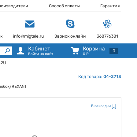
роизводители
Способ оплаты
Гарантия
ок
info@migtele.ru
Звонок онлайн
368776381
Кабинет
Корзина
0
Войти на сайт
0
Р
42U
Код товара:
04-2713
оробок) REXANT
В закладки